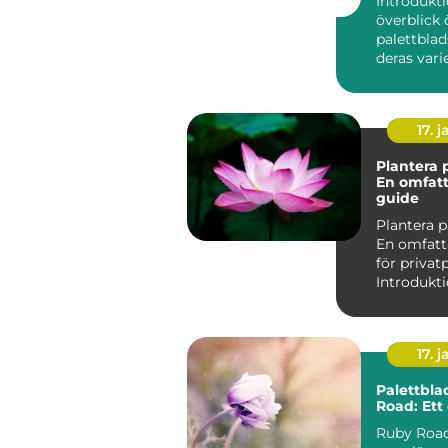
Introdukti
överblick 
palettblad
deras vari
namn Palettblad, eller
Coleu...
17. j
Plantera 
En omfat
guide
Plantera p
En omfatt
för privat
17. j
Palettbla
Road: Ett 
Ruby Road