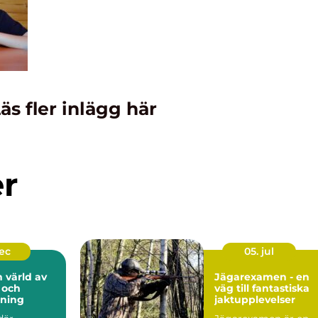
äs fler inlägg här
er
dec
05. jul
n värld av
Jägarexamen - en
 och
väg till fantastiska
lning
jaktupplevelser