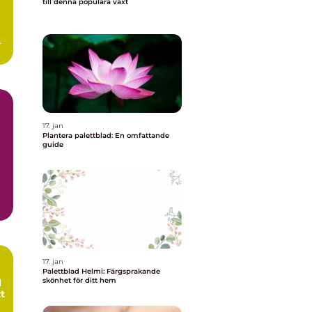
till denna populära växt
.
17. jan
Plantera palettblad: En omfattande
guide
ad
17. jan
Palettblad Helmi: Färgsprakande
skönhet för ditt hem
l
t