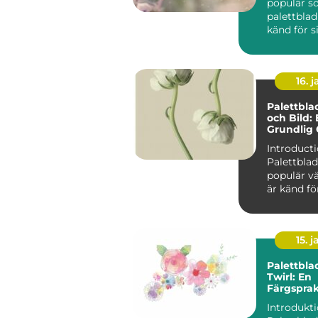
populär so
palettblad
känd för s
mörkröda 
unika färgv
16. j
Palettbl
och Bild:
Grundlig 
Introducti
Palettblad
populär v
är känd fö
färgglada 
Dessutom f
15. j
Palettbla
Twirl: En
Färgspra
Favorit f
Introdukt