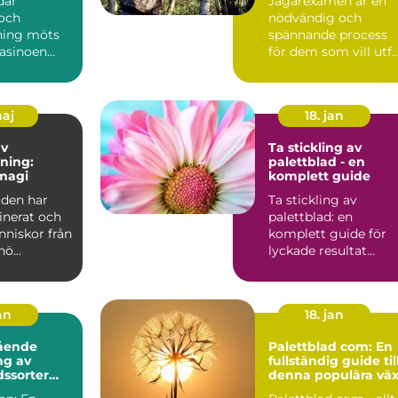
där
Jägarexamen är en
och
nödvändig och
ning möts
spännande process
casinoen
för dem som vill utf..
.
maj
18. jan
av
Ta stickling av
ning:
palettblad - en
magi
komplett guide
lden har
Ta stickling av
inerat och
palettblad: en
nniskor från
komplett guide för
hö...
lyckade resultat
Översikt av palettbl
och dess...
an
18. jan
ående
Palettblad com: En
ng av
fullständig guide til
dssorter
denna populära väx
s namn