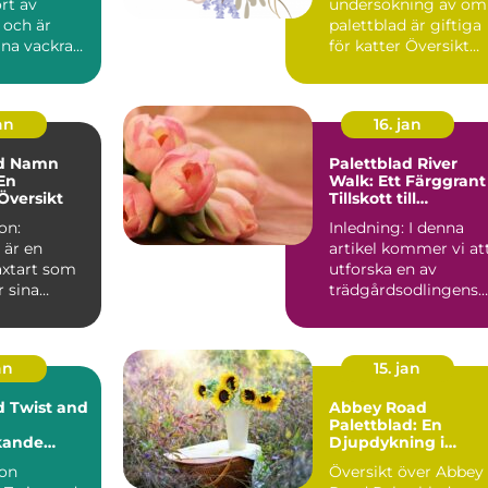
rt av
undersökning av om
 och är
palettblad är giftiga
ina vackra
för katter Översikt
blad och
över giftighet hos
...
pa...
an
16. jan
ad Namn
Palettblad River
 En
Walk: Ett Färggrant
Översikt
Tillskott till
Trädgården
on:
Inledning: I denna
 är en
artikel kommer vi at
äxtart som
utforska en av
r sina
trädgårdsodlingens
löv.
senaste favoriter -
inns de...
Palet...
an
15. jan
d Twist and
Abbey Road
Palettblad: En
kande
Djupdykning i
ör Hemmet
Sorterna,
ion
Översikt över Abbey
Egenskaperna och