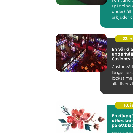
I en värld 
spänning 
underhåll
erbjuder 
unik uppl..
22. 
En värld 
underhåll
Casinots 
Casinovär
länge fasc
lockat mä
alla livets 
18. j
En djupg
utforskni
palettbla
och dera