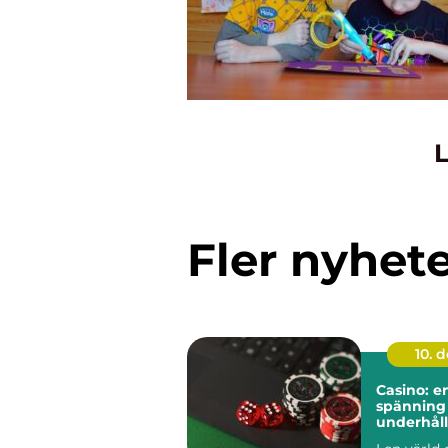
L
Fler nyhet
10. 
Casino: e
spänning
underhål