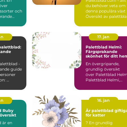
on: En
Palettblad com - allt
över
du behöver veta om
ssorter och
denna populära växt
erande
Översikt av palettbl
com Palettblad...
an
17. jan
palettblad:
Palettblad Helmi:
tande
Färgsprakande
skönhet för ditt he
alettblad -
En övergripande,
ande guide
grundlig översikt
personer
över Palettblad Helm
Introduktion: ...
Palettblad Helmi,
även känt som Cole
scu...
an
16. jan
d Ruby
Är palettblad giftig
översikt
för katter
 är en
? En grundlig