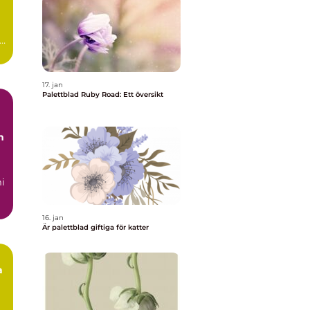
ad
17. jan
Palettblad Ruby Road: Ett översikt
m
i
us
16. jan
Är palettblad giftiga för katter
a