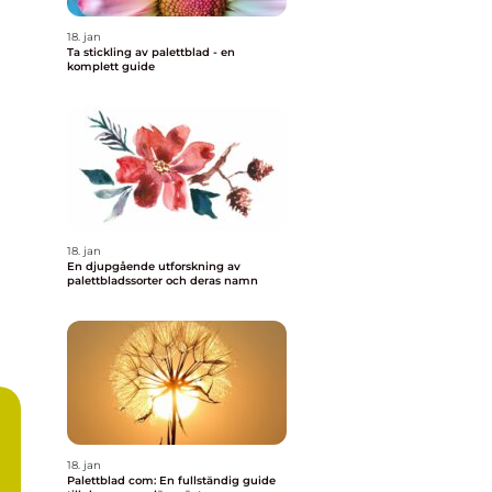
18. jan
Ta stickling av palettblad - en
komplett guide
18. jan
En djupgående utforskning av
palettbladssorter och deras namn
18. jan
Palettblad com: En fullständig guide