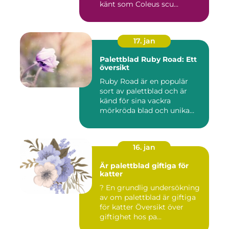
känt som Coleus scu...
17. jan
Palettblad Ruby Road: Ett
översikt
Ruby Road är en populär
sort av palettblad och är
känd för sina vackra
mörkröda blad och unika
färgv...
16. jan
Är palettblad giftiga för
katter
? En grundlig undersökning
av om palettblad är giftiga
för katter Översikt över
giftighet hos pa...