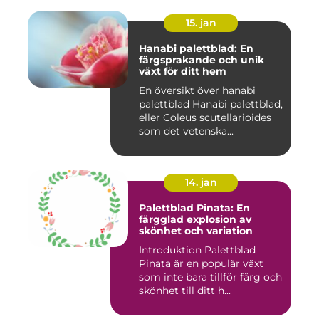
15. jan
Hanabi palettblad: En
färgsprakande och unik
växt för ditt hem
En översikt över hanabi
palettblad Hanabi palettblad,
eller Coleus scutellarioides
som det vetenska...
14. jan
Palettblad Pinata: En
färgglad explosion av
skönhet och variation
Introduktion Palettblad
Pinata är en populär växt
som inte bara tillför färg och
skönhet till ditt h...