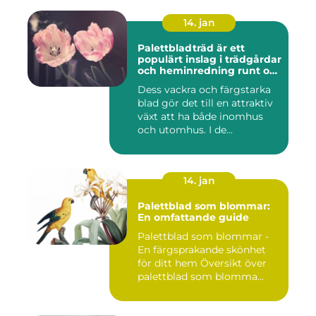
14. jan
Palettbladträd är ett
populärt inslag i trädgårdar
och heminredning runt om
i världen
Dess vackra och färgstarka
blad gör det till en attraktiv
växt att ha både inomhus
och utomhus. I de...
14. jan
Palettblad som blommar:
En omfattande guide
Palettblad som blommar -
En färgsprakande skönhet
för ditt hem Översikt över
palettblad som blomma...