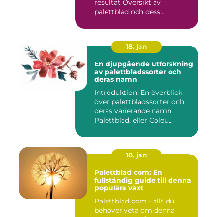
resultat Översikt av
palettblad och dess...
18. jan
En djupgående utforskning
av palettbladssorter och
deras namn
Introduktion: En överblick
över palettbladssorter och
deras varierande namn
Palettblad, eller Coleu...
18. jan
Palettblad com: En
fullständig guide till denna
populära växt
Palettblad com - allt du
behöver veta om denna