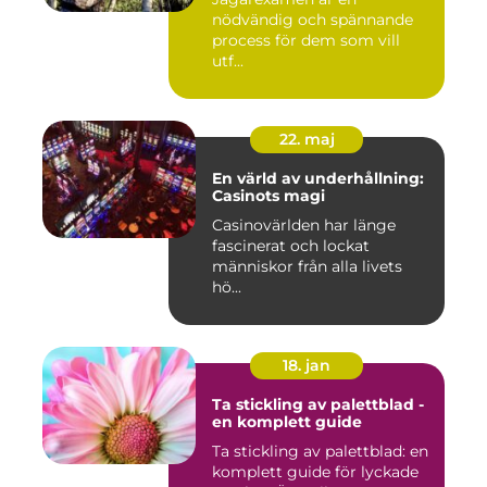
nödvändig och spännande
process för dem som vill
utf...
22. maj
En värld av underhållning:
Casinots magi
Casinovärlden har länge
fascinerat och lockat
människor från alla livets
hö...
18. jan
Ta stickling av palettblad -
en komplett guide
Ta stickling av palettblad: en
komplett guide för lyckade