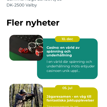
DK-2500 Valby
Fler nyheter
10. dec
Casino: en värld av
spänning och
underhållning
I en värld där spänning och
underhållning möts erbjuder
casinoen unik uppl...
05. jul
Jägarexamen - en väg till
fantastiska jaktupplevelser
Jägarexamen är en