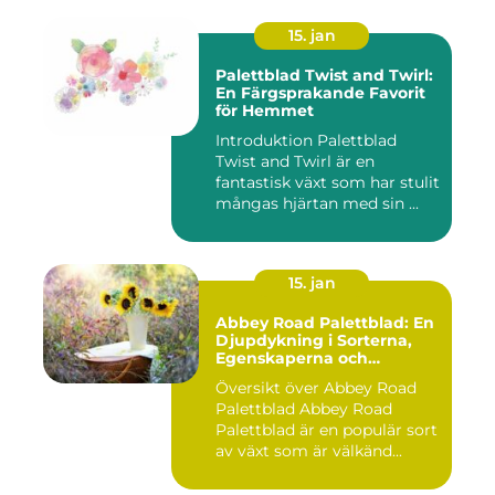
15. jan
Palettblad Twist and Twirl:
En Färgsprakande Favorit
för Hemmet
Introduktion Palettblad
Twist and Twirl är en
fantastisk växt som har stulit
mångas hjärtan med sin ...
15. jan
Abbey Road Palettblad: En
Djupdykning i Sorterna,
Egenskaperna och
Historien
Översikt över Abbey Road
Palettblad Abbey Road
Palettblad är en populär sort
av växt som är välkänd...