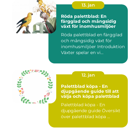
13. jan
Röda palettblad: En
färgglad och mångsidig
växt för inomhusmiljöer
Röda palettblad en färgglad
och mångsidig växt för
inomhusmiljöer Introduktion
Växter spelar en vi...
12. jan
Palettblad köpa - En
djupgående guide till att
välja och köpa palettblad
Palettblad köpa - En
djupgående guide Översikt
över palettblad köpa ...