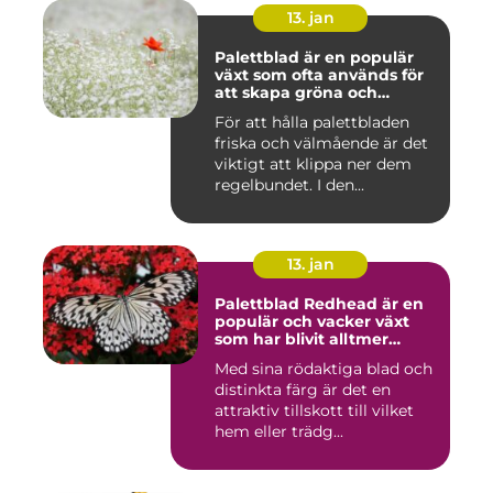
13. jan
Palettblad är en populär
växt som ofta används för
att skapa gröna och
färgglada utomhus- och
För att hålla palettbladen
inomhusmiljöer
friska och välmående är det
viktigt att klippa ner dem
regelbundet. I den...
13. jan
Palettblad Redhead är en
populär och vacker växt
som har blivit alltmer
populär bland
Med sina rödaktiga blad och
trädgårdsentusiaster
distinkta färg är det en
attraktiv tillskott till vilket
hem eller trädg...