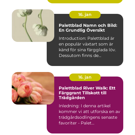
16. jan
Palettblad Namn och Bild:
En Grundlig Översikt
Introduction: Palettblad är
en populär växtart som är
känd för sina färgglada löv.
Dessutom finns de...
16. jan
Palettblad River Walk: Ett
Färggrant Tillskott till
Trädgården
Inledning: I denna artikel
kommer vi att utforska en av
trädgårdsodlingens senaste
favoriter - Palet...