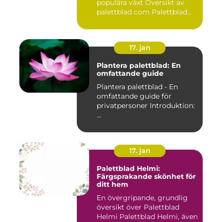
populära växt Översikt av
palettblad com Palettblad...
17. jan
Plantera palettblad: En
omfattande guide
Plantera palettblad - En
omfattande guide för
privatpersoner Introduktion:
...
17. jan
Palettblad Helmi:
Färgsprakande skönhet för
ditt hem
En övergripande, grundlig
översikt över Palettblad
Helmi Palettblad Helmi, även