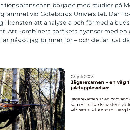
tionsbranschen började med studier på M
ammet vid Göteborgs Universitet. Där fick j
i konsten att analysera och förmedla budska
sätt. Att kombinera språkets nyanser med en 
är något jag brinner för – och det är just dä
05 juli 2025
Jägarexamen – en väg ti
jaktupplevelser
Jägarexamen är en nödvändi
som vill utforska jaktens värl
vår natur. På Knistad Herrgår