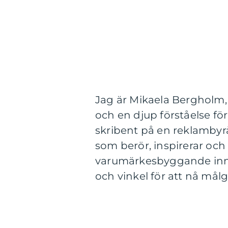
Jag är Mikaela Bergholm,
och en djup förståelse fö
skribent på en reklambyrå
som berör, inspirerar oc
varumärkesbyggande innehål
och vinkel för att nå mål