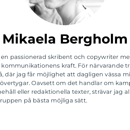
Mikaela Bergholm
 en passionerad skribent och copywriter med
r kommunikationens kraft. För närvarande tri
, där jag får möjlighet att dagligen vässa m
h övertygar. Oavsett om det handlar om kam
l eller redaktionella texter, strävar jag allt
gruppen på bästa möjliga sätt.