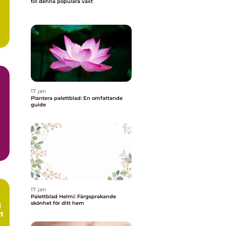
till denna populära växt
.
17. jan
Plantera palettblad: En omfattande
guide
ad
17. jan
Palettblad Helmi: Färgsprakande
skönhet för ditt hem
l
t