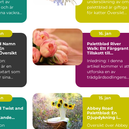
rt av
undersökning av om
 och är
palettblad är giftiga
ina vackra
för katter Översikt
blad och
över giftighet hos
...
pa...
an
16. jan
ad Namn
Palettblad River
 En
Walk: Ett Färggrant
Översikt
Tillskott till
Trädgården
on:
Inledning: I denna
 är en
artikel kommer vi at
äxtart som
utforska en av
r sina
trädgårdsodlingens
löv.
senaste favoriter -
inns de...
Palet...
an
15. jan
d Twist and
Abbey Road
Palettblad: En
kande
Djupdykning i
ör Hemmet
Sorterna,
ion
Översikt över Abbey
Egenskaperna och