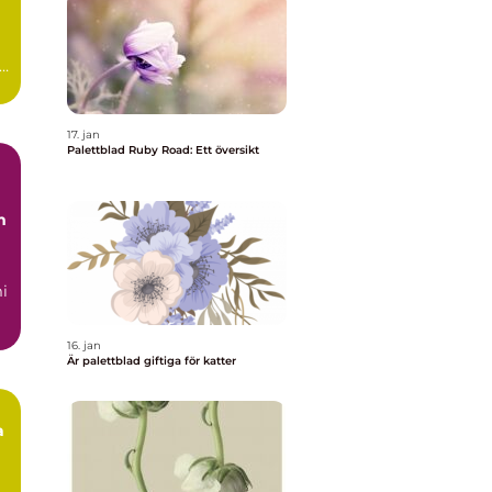
ad
17. jan
Palettblad Ruby Road: Ett översikt
m
i
us
16. jan
Är palettblad giftiga för katter
a