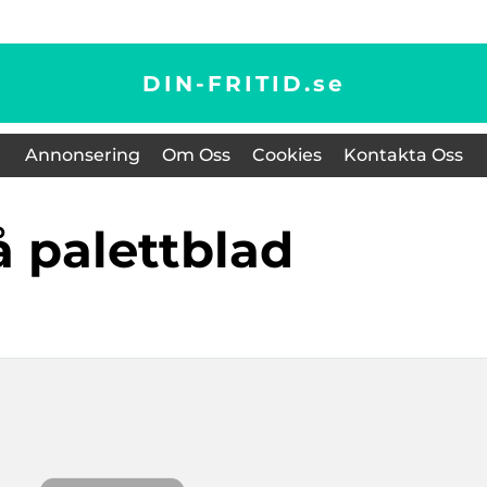
DIN-FRITID.
se
Annonsering
Om Oss
Cookies
Kontakta Oss
lå palettblad