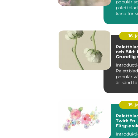
populär so
palettblad
känd för s
mörkröda 
unika färgv
16. j
Palettbl
och Bild:
Grundlig 
Introducti
Palettblad
populär v
är känd fö
färgglada 
Dessutom f
15. j
Palettbla
Twirl: En
Färgspra
Favorit f
Introdukt