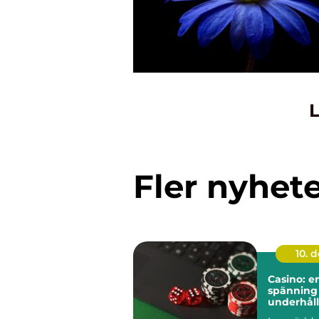
L
Fler nyhet
10. 
Casino: e
spänning
underhål