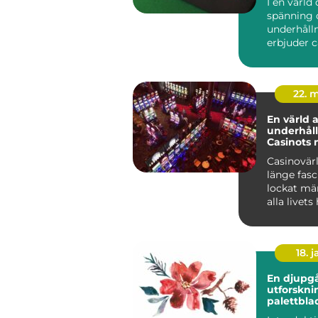
I en värld 
spänning 
underhåll
erbjuder 
unik uppl..
22. 
En värld 
underhåll
Casinots 
Casinovär
länge fasc
lockat mä
alla livets 
18. j
En djupg
utforskni
palettbla
och dera