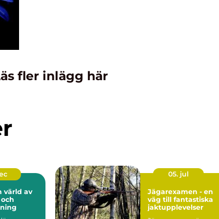
äs fler inlägg här
er
dec
05. jul
n värld av
Jägarexamen - en
 och
väg till fantastiska
lning
jaktupplevelser