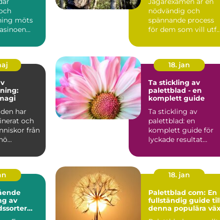
där
Jägarexamen är en
och
nödvändig och
ning möts
spännande process
casinoen
för dem som vill utf..
.
maj
18. jan
av
Ta stickling av
ning:
palettblad - en
magi
komplett guide
lden har
Ta stickling av
inerat och
palettblad: en
nniskor från
komplett guide för
hö...
lyckade resultat
Översikt av palettbl
och dess...
an
18. jan
ående
Palettblad com: En
ng av
fullständig guide til
dssorter
denna populära väx
s namn