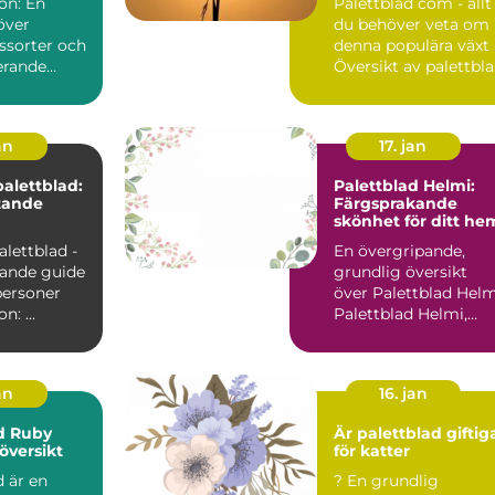
on: En
Palettblad com - allt
över
du behöver veta om
ssorter och
denna populära växt
erande
Översikt av palettbl
com Palettblad...
an
17. jan
palettblad:
Palettblad Helmi:
tande
Färgsprakande
skönhet för ditt he
alettblad -
En övergripande,
ande guide
grundlig översikt
personer
över Palettblad Helm
Introduktion: ...
Palettblad Helmi,
även känt som Cole
scu...
an
16. jan
d Ruby
Är palettblad giftig
översikt
för katter
 är en
? En grundlig