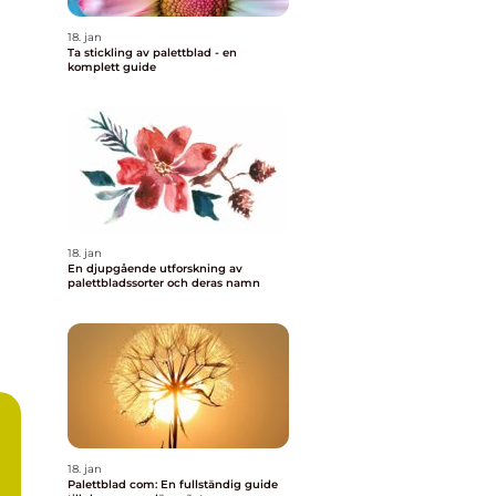
18. jan
Ta stickling av palettblad - en
komplett guide
18. jan
En djupgående utforskning av
palettbladssorter och deras namn
18. jan
Palettblad com: En fullständig guide