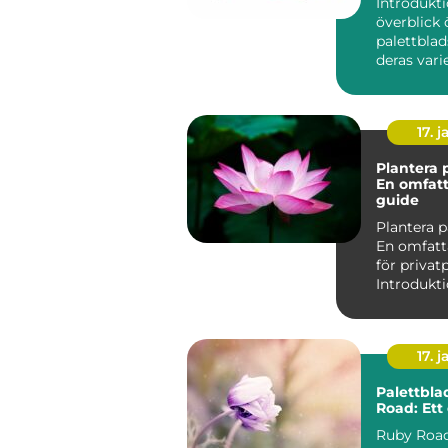
Introdukti
överblick 
palettblad
deras vari
namn Palettblad, eller
Coleu...
17. j
Plantera 
En omfat
guide
Plantera p
En omfatt
för privat
17. j
Palettbla
Road: Ett 
Ruby Road