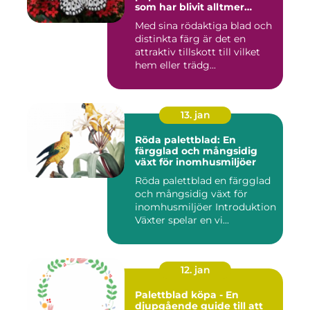
som har blivit alltmer
populär bland
Med sina rödaktiga blad och
trädgårdsentusiaster
distinkta färg är det en
attraktiv tillskott till vilket
hem eller trädg...
13. jan
Röda palettblad: En
färgglad och mångsidig
växt för inomhusmiljöer
Röda palettblad en färgglad
och mångsidig växt för
inomhusmiljöer Introduktion
Växter spelar en vi...
12. jan
Palettblad köpa - En
djupgående guide till att