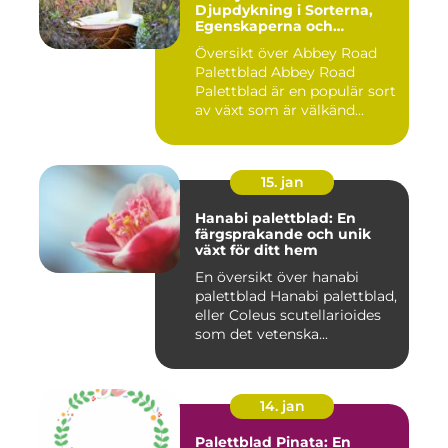
Djupdykning i Sorterna,
Egenskaperna och
Historien
Översikt över Abbey Road
Palettblad Abbey Road
Palettblad är en populär sort
av växt som är välkänd...
15. jan
Hanabi palettblad: En
färgsprakande och unik
växt för ditt hem
En översikt över hanabi
palettblad Hanabi palettblad,
eller Coleus scutellarioides
som det vetenska...
14. jan
Palettblad Pinata: En