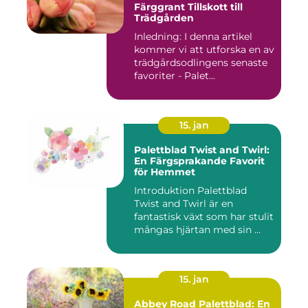
Färggrant Tillskott till
Trädgården
Inledning: I denna artikel
kommer vi att utforska en av
trädgårdsodlingens senaste
favoriter - Palet...
15. jan
Palettblad Twist and Twirl:
En Färgsprakande Favorit
för Hemmet
Introduktion Palettblad
Twist and Twirl är en
fantastisk växt som har stulit
mångas hjärtan med sin ...
15. jan
Abbey Road Palettblad: En