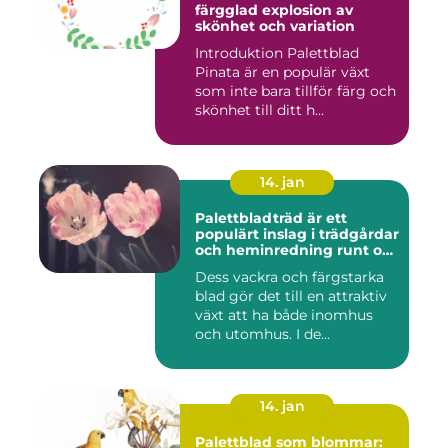
färgglad explosion av
skönhet och variation
Introduktion Palettblad
Pinata är en populär växt
som inte bara tillför färg och
skönhet till ditt h...
14. jan
Palettbladträd är ett
populärt inslag i trädgårdar
och heminredning runt om
i världen
Dess vackra och färgstarka
blad gör det till en attraktiv
växt att ha både inomhus
och utomhus. I de...
14. jan
Palettblad som blommar: