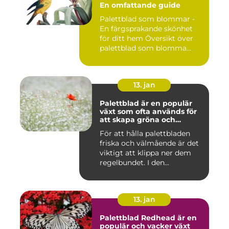
En omfattande guide
Palettblad som blommar -
En färgsprakande skönhet
för ditt hem Översikt över
palettblad som blomma...
13. jan
Palettblad är en populär
växt som ofta används för
att skapa gröna och
färgglada utomhus- och
För att hålla palettbladen
inomhusmiljöer
friska och välmående är det
viktigt att klippa ner dem
regelbundet. I den...
13. jan
Palettblad Redhead är en
populär och vacker växt