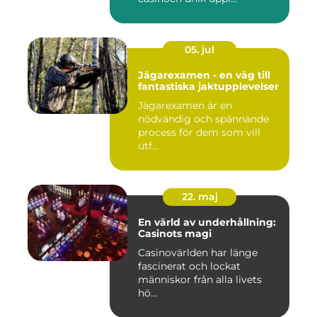
05. jul
Jägarexamen - en väg till
fantastiska jaktupplevelser
Jägarexamen är en
nödvändig och spännande
process för dem som vill
utf...
22. maj
En värld av underhållning:
Casinots magi
Casinovärlden har länge
fascinerat och lockat
människor från alla livets
hö...