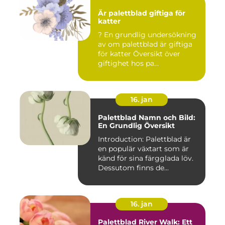
Är palettblad giftiga för
katter
? En grundlig undersökning
av om palettblad är giftiga
för katter Översikt över
giftighet hos pa...
16. jan
Palettblad Namn och Bild:
En Grundlig Översikt
Introduction: Palettblad är
en populär växtart som är
känd för sina färgglada löv.
Dessutom finns de...
16. jan
Palettblad River Walk: Ett