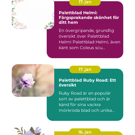
17. jan
Palettblad Helmi:
Färgsprakande skönhet för
ditt hem
En övergripande, grundlig
översikt över Palettblad
Helmi Palettblad Helmi, även
känt som Coleus scu...
17. jan
Palettblad Ruby Road: Ett
översikt
Ruby Road är en populär
sort av palettblad och är
känd för sina vackra
mörkröda blad och unika
färgv...
16. jan