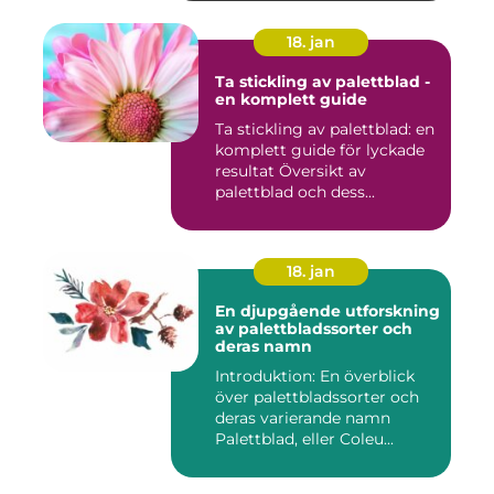
18. jan
Ta stickling av palettblad -
en komplett guide
Ta stickling av palettblad: en
komplett guide för lyckade
resultat Översikt av
palettblad och dess...
18. jan
En djupgående utforskning
av palettbladssorter och
deras namn
Introduktion: En överblick
över palettbladssorter och
deras varierande namn
Palettblad, eller Coleu...