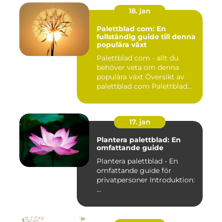
18. jan
Palettblad com: En
fullständig guide till denna
populära växt
Palettblad com - allt du
behöver veta om denna
populära växt Översikt av
palettblad com Palettblad...
17. jan
Plantera palettblad: En
omfattande guide
Plantera palettblad - En
omfattande guide för
privatpersoner Introduktion:
...