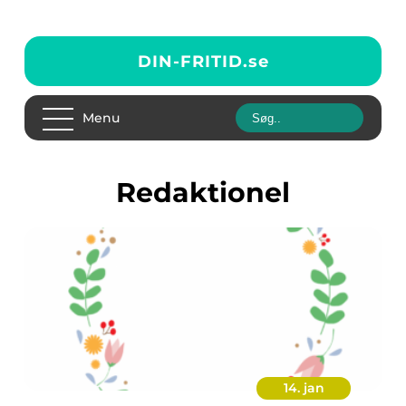
DIN-FRITID.
se
Menu
redaktionel
14. jan