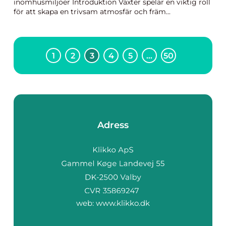
inomhusmiljöer Introduktion Växter spelar en viktig roll
för att skapa en trivsam atmosfär och främ...
1
2
3
4
5
…
50
Adress
web:
www.klikko.dk