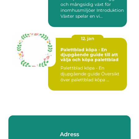
och mångsidig växt för
inomhusmiljöer Introduktion
Växter spelar en vi...
12. jan
Palettblad köpa - En
djupgående guide till att
välja och köpa palettblad
Palettblad köpa - En
djupgående guide Översikt
över palettblad köpa ...
Adress