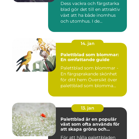
i världen
Dess vackra och färgstarka
blad gör det till en attraktiv
växt att ha både inomhus
och utomhus. I de...
14. jan
Palettblad som blommar:
En omfattande guide
Palettblad som blommar -
En färgsprakande skönhet
för ditt hem Översikt över
palettblad som blomma...
13. jan
Palettblad är en populär
växt som ofta används för
att skapa gröna och
färgglada utomhus- och
För att hålla palettbladen