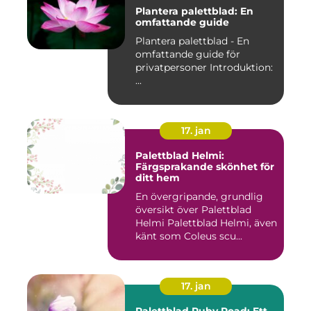
Plantera palettblad: En
omfattande guide
Plantera palettblad - En
omfattande guide för
privatpersoner Introduktion:
...
17. jan
Palettblad Helmi:
Färgsprakande skönhet för
ditt hem
En övergripande, grundlig
översikt över Palettblad
Helmi Palettblad Helmi, även
känt som Coleus scu...
17. jan