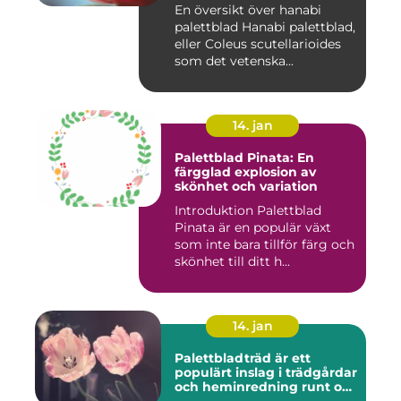
En översikt över hanabi
palettblad Hanabi palettblad,
eller Coleus scutellarioides
som det vetenska...
14. jan
Palettblad Pinata: En
färgglad explosion av
skönhet och variation
Introduktion Palettblad
Pinata är en populär växt
som inte bara tillför färg och
skönhet till ditt h...
14. jan
Palettbladträd är ett
populärt inslag i trädgårdar
och heminredning runt om