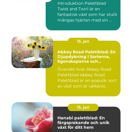
Introduktion Palettblad
Twist and Twirl är en
fantastisk växt som har stulit
mångas hjärtan med sin ...
15. jan
Abbey Road Palettblad: En
Djupdykning i Sorterna,
Egenskaperna och
Historien
Översikt över Abbey Road
Palettblad Abbey Road
Palettblad är en populär sort
av växt som är välkänd...
15. jan
Hanabi palettblad: En
färgsprakande och unik
växt för ditt hem