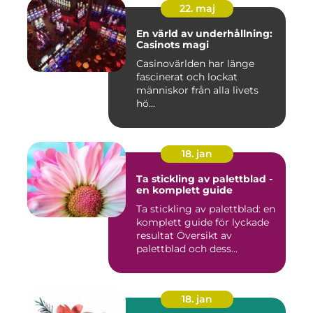
22. maj
En värld av underhållning:
Casinots magi
Casinovärlden har länge
fascinerat och lockat
människor från alla livets
hö...
18. jan
Ta stickling av palettblad -
en komplett guide
Ta stickling av palettblad: en
komplett guide för lyckade
resultat Översikt av
palettblad och dess...
18. jan