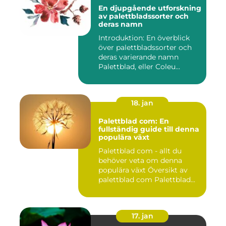
En djupgående utforskning
av palettbladssorter och
deras namn
Introduktion: En överblick
över palettbladssorter och
deras varierande namn
Palettblad, eller Coleu...
18. jan
Palettblad com: En
fullständig guide till denna
populära växt
Palettblad com - allt du
behöver veta om denna
populära växt Översikt av
palettblad com Palettblad...
17. jan