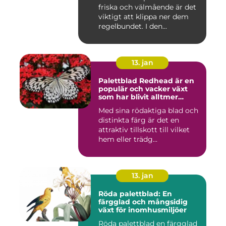
inomhusmiljöer
friska och välmående är det
viktigt att klippa ner dem
regelbundet. I den...
13. jan
Palettblad Redhead är en
populär och vacker växt
som har blivit alltmer
populär bland
Med sina rödaktiga blad och
trädgårdsentusiaster
distinkta färg är det en
attraktiv tillskott till vilket
hem eller trädg...
13. jan
Röda palettblad: En
färgglad och mångsidig
växt för inomhusmiljöer
Röda palettblad en färgglad