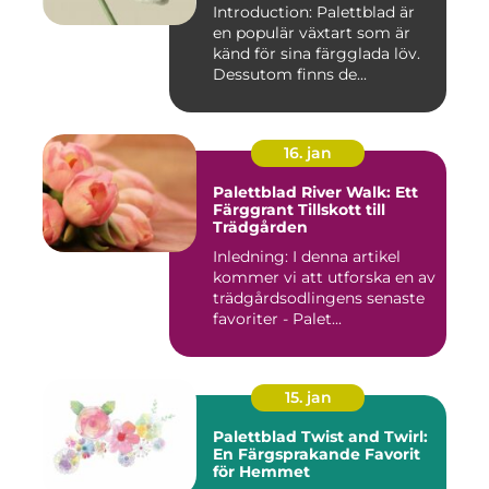
Introduction: Palettblad är
en populär växtart som är
känd för sina färgglada löv.
Dessutom finns de...
16. jan
Palettblad River Walk: Ett
Färggrant Tillskott till
Trädgården
Inledning: I denna artikel
kommer vi att utforska en av
trädgårdsodlingens senaste
favoriter - Palet...
15. jan
Palettblad Twist and Twirl:
En Färgsprakande Favorit
för Hemmet