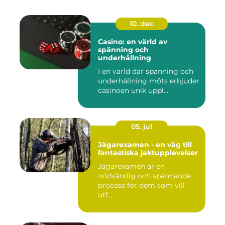
10. dec
Casino: en värld av
spänning och
underhållning
I en värld där spänning och
underhållning möts erbjuder
casinoen unik uppl...
05. jul
Jägarexamen - en väg till
fantastiska jaktupplevelser
Jägarexamen är en
nödvändig och spännande
process för dem som vill
utf...