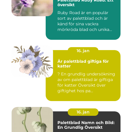
Palettblad Ruby Road: Ett
översikt
Ruby Road är en populär
sort av palettblad och är
känd för sina vackra
mörkröda blad och unika
färgv...
16. jan
Är palettblad giftiga för
katter
? En grundlig undersökning
av om palettblad är giftiga
för katter Översikt över
giftighet hos pa...
16. jan
Palettblad Namn och Bild:
En Grundlig Översikt