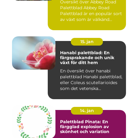
Översikt över Abbey Road
Palettblad Abbey Road
Palettblad är en populär sort
av växt som är välkänd...
15. jan
Hanabi palettblad: En
färgsprakande och unik
växt för ditt hem
En översikt över hanabi
palettblad Hanabi palettblad,
eller Coleus scutellarioides
som det vetenska...
14. jan
Palettblad Pinata: En
färgglad explosion av
skönhet och variation