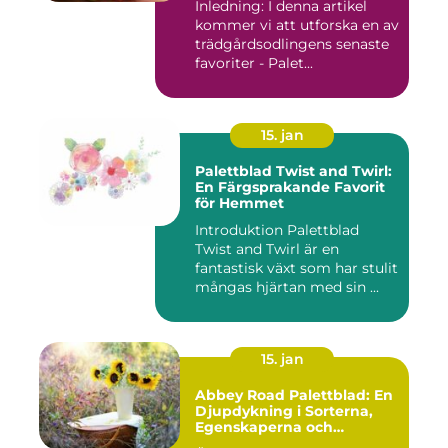
Inledning: I denna artikel
kommer vi att utforska en av
trädgårdsodlingens senaste
favoriter - Palet...
15. jan
Palettblad Twist and Twirl:
En Färgsprakande Favorit
för Hemmet
Introduktion Palettblad
Twist and Twirl är en
fantastisk växt som har stulit
mångas hjärtan med sin ...
15. jan
Abbey Road Palettblad: En
Djupdykning i Sorterna,
Egenskaperna och
Historien