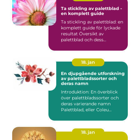
Ta stickling av palettblad -
en komplett guide
Ta stickling av palettblad: en
komplett guide för lyckade
resultat Översikt av
palettblad och dess...
18. jan
En djupgående utforskning
av palettbladssorter och
deras namn
Introduktion: En överblick
över palettbladssorter och
deras varierande namn
Palettblad, eller Coleu...
18. jan