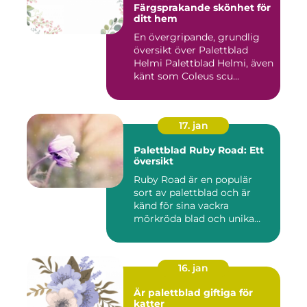
Färgsprakande skönhet för
ditt hem
En övergripande, grundlig
översikt över Palettblad
Helmi Palettblad Helmi, även
känt som Coleus scu...
17. jan
Palettblad Ruby Road: Ett
översikt
Ruby Road är en populär
sort av palettblad och är
känd för sina vackra
mörkröda blad och unika
färgv...
16. jan
Är palettblad giftiga för
katter