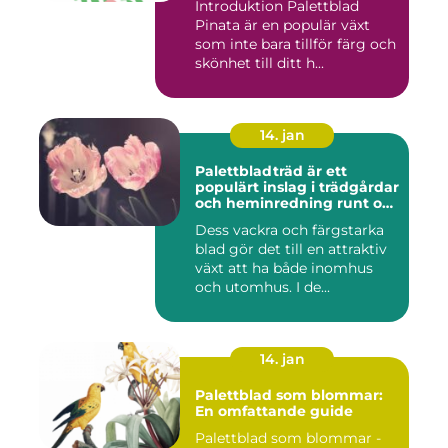
Introduktion Palettblad
Pinata är en populär växt
som inte bara tillför färg och
skönhet till ditt h...
14. jan
Palettbladträd är ett
populärt inslag i trädgårdar
och heminredning runt om
i världen
Dess vackra och färgstarka
blad gör det till en attraktiv
växt att ha både inomhus
och utomhus. I de...
14. jan
Palettblad som blommar:
En omfattande guide
Palettblad som blommar -