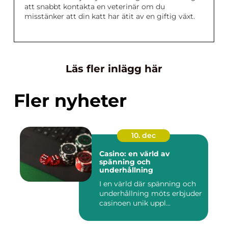
att snabbt kontakta en veterinär om du
misstänker att din katt har ätit av en giftig växt.
Läs fler inlägg här
Fler nyheter
10. dec
Casino: en värld av
spänning och
underhållning
I en värld där spänning och
underhållning möts erbjuder
casinoen unik uppl...