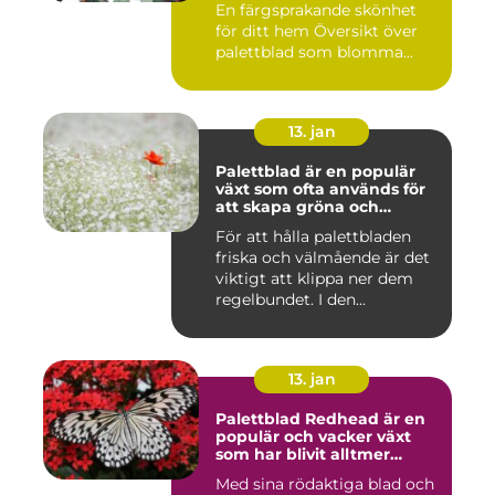
En färgsprakande skönhet
för ditt hem Översikt över
palettblad som blomma...
13. jan
Palettblad är en populär
växt som ofta används för
att skapa gröna och
färgglada utomhus- och
För att hålla palettbladen
inomhusmiljöer
friska och välmående är det
viktigt att klippa ner dem
regelbundet. I den...
13. jan
Palettblad Redhead är en
populär och vacker växt
som har blivit alltmer
populär bland
Med sina rödaktiga blad och
trädgårdsentusiaster