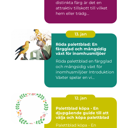
distinkta färg är det en
attraktiv tillskott till vilket
hem eller trädg...
13. jan
Röda palettblad: En
färgglad och mångsidig
växt för inomhusmiljöer
Röda palettblad en färgglad
och mångsidig växt för
inomhusmiljöer Introduktion
Växter spelar en vi...
12. jan
Palettblad köpa - En
djupgående guide till att
välja och köpa palettblad
Palettblad köpa - En