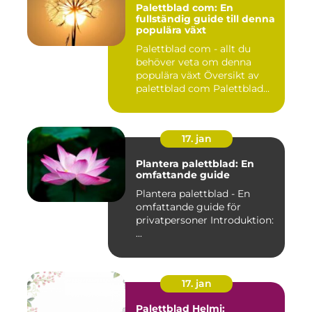
Palettblad com: En
fullständig guide till denna
populära växt
Palettblad com - allt du
behöver veta om denna
populära växt Översikt av
palettblad com Palettblad...
17. jan
Plantera palettblad: En
omfattande guide
Plantera palettblad - En
omfattande guide för
privatpersoner Introduktion:
...
17. jan
Palettblad Helmi: