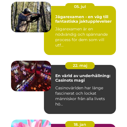
05. jul
Jägarexamen - en väg till
fantastiska jaktupplevelser
Jägarexamen är en
nödvändig och spännande
process för dem som vill
utf...
22. maj
En värld av underhållning:
Casinots magi
Casinovärlden har länge
fascinerat och lockat
människor från alla livets
hö...
18. jan