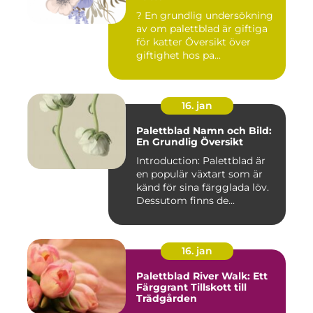
? En grundlig undersökning
av om palettblad är giftiga
för katter Översikt över
giftighet hos pa...
16. jan
Palettblad Namn och Bild:
En Grundlig Översikt
Introduction: Palettblad är
en populär växtart som är
känd för sina färgglada löv.
Dessutom finns de...
16. jan
Palettblad River Walk: Ett
Färggrant Tillskott till
Trädgården