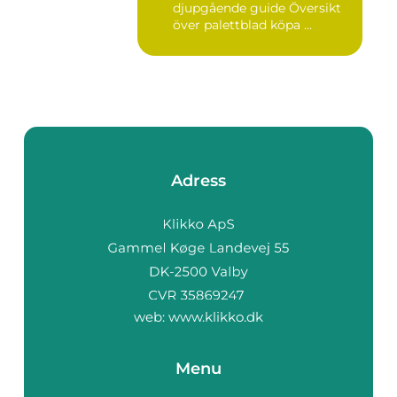
djupgående guide Översikt
över palettblad köpa ...
Adress
web:
www.klikko.dk
Menu