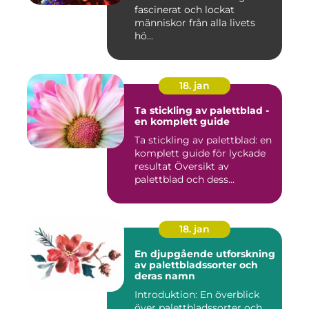
fascinerat och lockat
människor från alla livets
hö...
18. jan
Ta stickling av palettblad -
en komplett guide
Ta stickling av palettblad: en
komplett guide för lyckade
resultat Översikt av
palettblad och dess...
18. jan
En djupgående utforskning
av palettbladssorter och
deras namn
Introduktion: En överblick
över palettbladssorter och