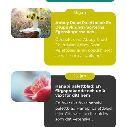
15. jan
Abbey Road Palettblad: En
Djupdykning i Sorterna,
Egenskaperna och
Historien
Översikt över Abbey Road
Palettblad Abbey Road
Palettblad är en populär sort
av växt som är välkänd...
15. jan
Hanabi palettblad: En
färgsprakande och unik
växt för ditt hem
En översikt över hanabi
palettblad Hanabi palettblad,
eller Coleus scutellarioides
som det vetenska...