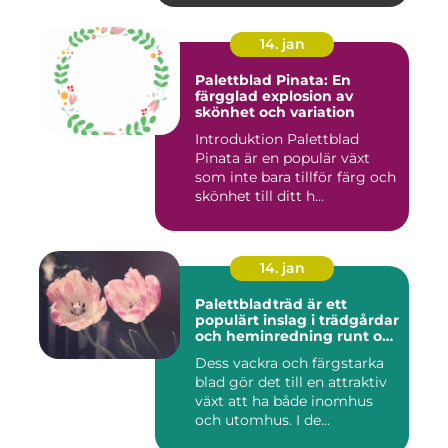
14. jan
Palettblad Pinata: En
färgglad explosion av
skönhet och variation
Introduktion Palettblad
Pinata är en populär växt
som inte bara tillför färg och
skönhet till ditt h...
14. jan
Palettbladträd är ett
populärt inslag i trädgårdar
och heminredning runt om
i världen
Dess vackra och färgstarka
blad gör det till en attraktiv
växt att ha både inomhus
och utomhus. I de...