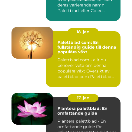
deras varierande namn
Palettblad, eller Coleu...
18. jan
Palettblad com: En
fullständig guide till denna
populära växt
Palettblad com - allt du
behöver veta om denna
populära växt Översikt av
palettblad com Palettblad...
17. jan
Plantera palettblad: En
omfattande guide
Plantera palettblad - En
omfattande guide för