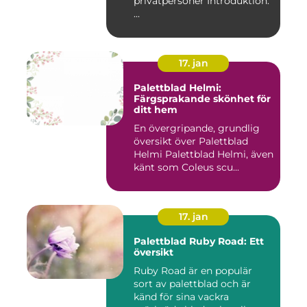
privatpersoner Introduktion:
...
17. jan
Palettblad Helmi:
Färgsprakande skönhet för
ditt hem
En övergripande, grundlig
översikt över Palettblad
Helmi Palettblad Helmi, även
känt som Coleus scu...
17. jan
Palettblad Ruby Road: Ett
översikt
Ruby Road är en populär
sort av palettblad och är
känd för sina vackra