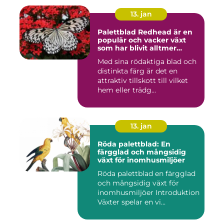
13. jan
Palettblad Redhead är en
populär och vacker växt
som har blivit alltmer
populär bland
Med sina rödaktiga blad och
trädgårdsentusiaster
distinkta färg är det en
attraktiv tillskott till vilket
hem eller trädg...
13. jan
Röda palettblad: En
färgglad och mångsidig
växt för inomhusmiljöer
Röda palettblad en färgglad
och mångsidig växt för
inomhusmiljöer Introduktion
Växter spelar en vi...