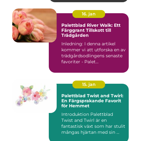
16. jan
Palettblad River Walk: Ett
Färggrant Tillskott till
Trädgården
Inledning: I denna artikel
kommer vi att utforska en av
trädgårdsodlingens senaste
favoriter - Palet...
15. jan
Palettblad Twist and Twirl:
En Färgsprakande Favorit
för Hemmet
Introduktion Palettblad
Twist and Twirl är en
fantastisk växt som har stulit
mångas hjärtan med sin ...