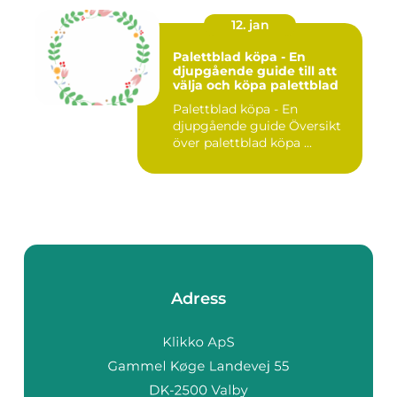
12. jan
Palettblad köpa - En
djupgående guide till att
välja och köpa palettblad
Palettblad köpa - En
djupgående guide Översikt
över palettblad köpa ...
Adress