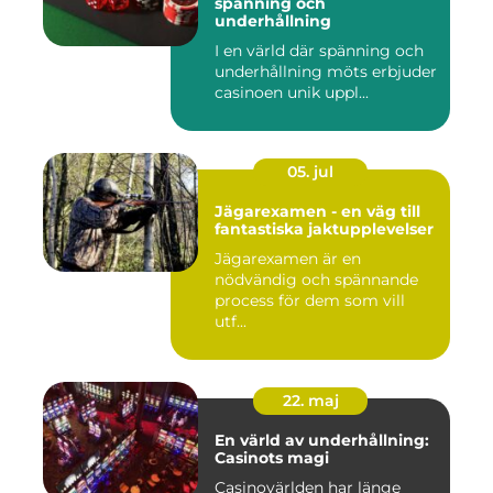
spänning och
underhållning
I en värld där spänning och
underhållning möts erbjuder
casinoen unik uppl...
05. jul
Jägarexamen - en väg till
fantastiska jaktupplevelser
Jägarexamen är en
nödvändig och spännande
process för dem som vill
utf...
22. maj
En värld av underhållning:
Casinots magi
Casinovärlden har länge