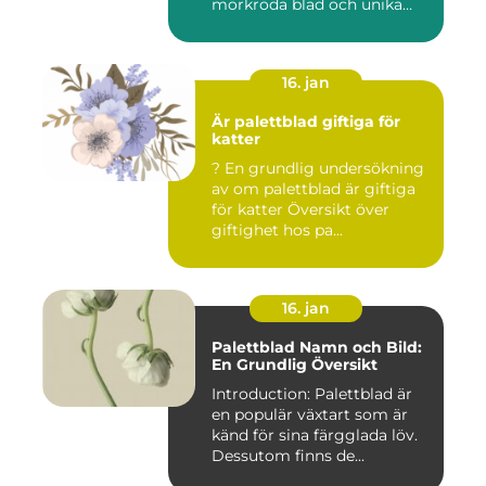
mörkröda blad och unika
färgv...
16. jan
Är palettblad giftiga för
katter
? En grundlig undersökning
av om palettblad är giftiga
för katter Översikt över
giftighet hos pa...
16. jan
Palettblad Namn och Bild:
En Grundlig Översikt
Introduction: Palettblad är
en populär växtart som är
känd för sina färgglada löv.
Dessutom finns de...