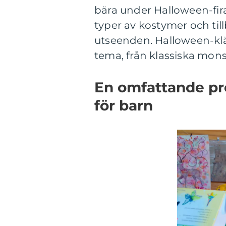
bära under Halloween-fira
typer av kostymer och til
utseenden. Halloween-kläde
tema, från klassiska monst
En omfattande pr
för barn