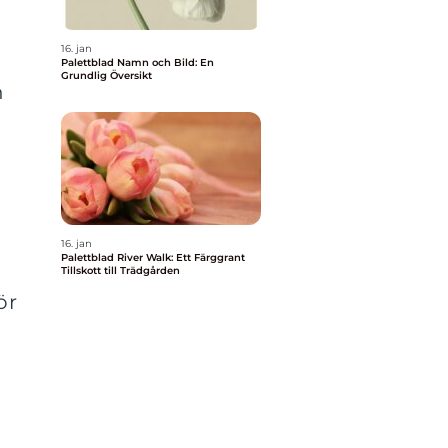
16. jan
n
Palettblad Namn och Bild: En
Grundlig Översikt
h
g
16. jan
Palettblad River Walk: Ett Färggrant
Tillskott till Trädgården
ör