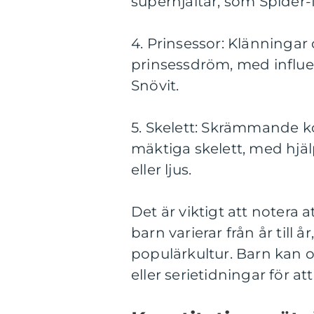
superhjältar, som Spide
4. Prinsessor: Klänningar
prinsessdröm, med influe
Snövit.
5. Skelett: Skrämmande ko
mäktiga skelett, med hjäl
eller ljus.
Det är viktigt att notera 
barn varierar från år till
populärkultur. Barn kan o
eller serietidningar för at