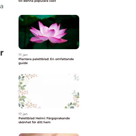
till denna populära växt
ka
r
17. jan
Plantera palettblad: En omfattande
guide
17. jan
Palettblad Helmi: Färgsprakande
skönhet för ditt hem