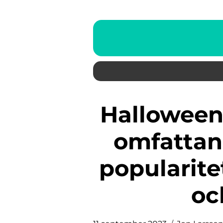
Halloween-kläder för barn: En
omfattand
popularite
oc