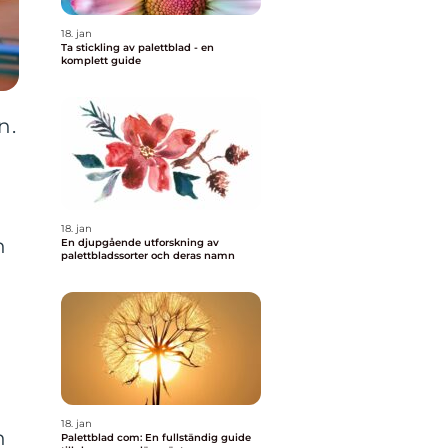
18. jan
Ta stickling av palettblad - en
komplett guide
n.
18. jan
n
En djupgående utforskning av
palettbladssorter och deras namn
18. jan
n
Palettblad com: En fullständig guide