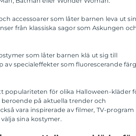
r-Man, Batman eller Wonder Woman.
 och accessoarer som låter barnen leva ut si
nser från klassiska sagor som Askungen oc
stymer som låter barnen klä ut sig till
p av specialeffekter som fluorescerande fär
att populariteten för olika Halloween-kläder f
 år, beroende på aktuella trender och
ckså vara inspirerade av filmer, TV-program
t välja sina kostymer.