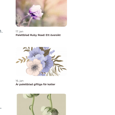
n.
17. jan
Palettblad Ruby Road: Ett översikt
16. jan
Är palettblad giftiga för katter
-