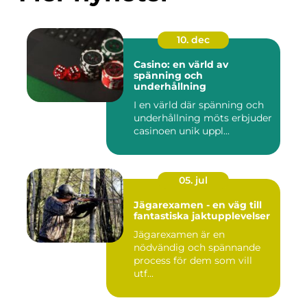
10. dec
Casino: en värld av
spänning och
underhållning
I en värld där spänning och
underhållning möts erbjuder
casinoen unik uppl...
05. jul
Jägarexamen - en väg till
fantastiska jaktupplevelser
Jägarexamen är en
nödvändig och spännande
process för dem som vill
utf...