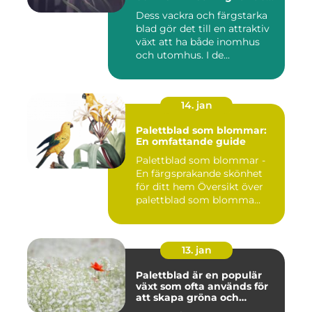
i världen
Dess vackra och färgstarka
blad gör det till en attraktiv
växt att ha både inomhus
och utomhus. I de...
14. jan
Palettblad som blommar:
En omfattande guide
Palettblad som blommar -
En färgsprakande skönhet
för ditt hem Översikt över
palettblad som blomma...
13. jan
Palettblad är en populär
växt som ofta används för
att skapa gröna och
färgglada utomhus- och