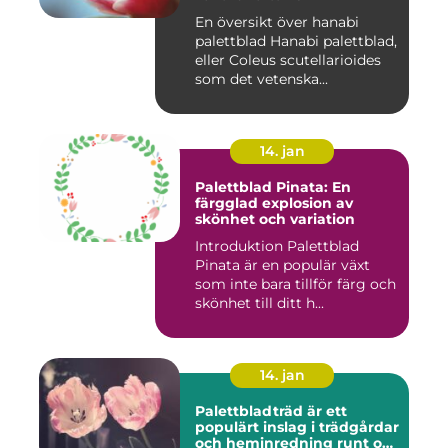
En översikt över hanabi
palettblad Hanabi palettblad,
eller Coleus scutellarioides
som det vetenska...
14. jan
Palettblad Pinata: En
färgglad explosion av
skönhet och variation
Introduktion Palettblad
Pinata är en populär växt
som inte bara tillför färg och
skönhet till ditt h...
14. jan
Palettbladträd är ett
populärt inslag i trädgårdar
och heminredning runt om