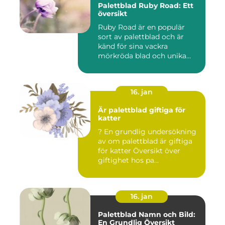
Palettblad Ruby Road: Ett
översikt
Ruby Road är en populär
sort av palettblad och är
känd för sina vackra
mörkröda blad och unika
färgv...
16. jan
Är palettblad giftiga för
katter
? En grundlig undersökning
av om palettblad är giftiga
för katter Översikt över
giftighet hos pa...
16. jan
Palettblad Namn och Bild:
En Grundlig Översikt