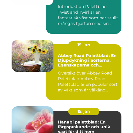
Introduktion Palettblad
Twist and Twirl är en
fantastisk växt som har stulit
mångas hjärtan med sin ...
15. jan
Abbey Road Palettblad: En
Djupdykning i Sorterna,
Egenskaperna och
Historien
Översikt över Abbey Road
Palettblad Abbey Road
Palettblad är en populär sort
av växt som är välkänd...
15. jan
Hanabi palettblad: En
färgsprakande och unik
växt för ditt hem