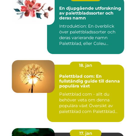
En djupgående utforskning
av palettbladssorter och
deras namn
Introduktion: En överblick
över palettbladssorter och
deras varierande namn
Palettblad, eller Coleu...
18. jan
Palettblad com: En
fullständig guide till denna
populära växt
Palettblad com - allt du
behöver veta om denna
populära växt Översikt av
palettblad com Palettblad...
17. jan