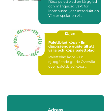
Röda palettblad en färgglad
och mångsidig växt för
inomhusmiljöer Introduktion
Växter spelar en vi...
12. jan
Palettblad köpa - En
djupgående guide till att
välja och köpa palettblad
Palettblad köpa - En
djupgående guide Översikt
över palettblad köpa ...
Adress