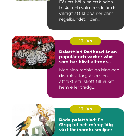
För att hålla palettbladen
inomhusmiljöer
friska och välmående är det
viktigt att klippa ner dem
regelbundet. I den...
13. jan
Palettblad Redhead är en
populär och vacker växt
som har blivit alltmer
populär bland
Med sina rödaktiga blad och
trädgårdsentusiaster
distinkta färg är det en
attraktiv tillskott till vilket
hem eller trädg...
13. jan
Röda palettblad: En
färgglad och mångsidig
växt för inomhusmiljöer