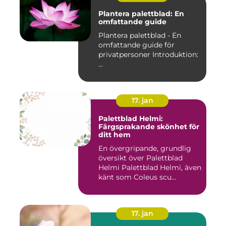
Plantera palettblad: En
omfattande guide
Plantera palettblad - En
omfattande guide för
privatpersoner Introduktion:
...
17. jan
Palettblad Helmi:
Färgsprakande skönhet för
ditt hem
En övergripande, grundlig
översikt över Palettblad
Helmi Palettblad Helmi, även
känt som Coleus scu...
17. jan