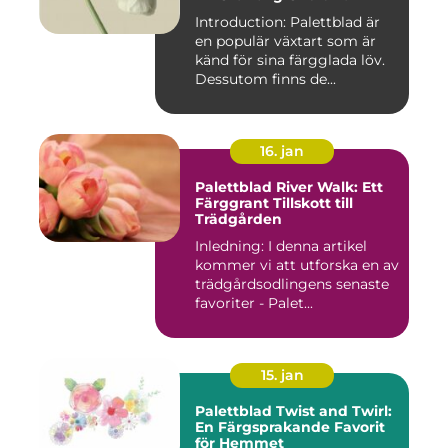
Introduction: Palettblad är
en populär växtart som är
känd för sina färgglada löv.
Dessutom finns de...
16. jan
Palettblad River Walk: Ett
Färggrant Tillskott till
Trädgården
Inledning: I denna artikel
kommer vi att utforska en av
trädgårdsodlingens senaste
favoriter - Palet...
15. jan
Palettblad Twist and Twirl:
En Färgsprakande Favorit
för Hemmet