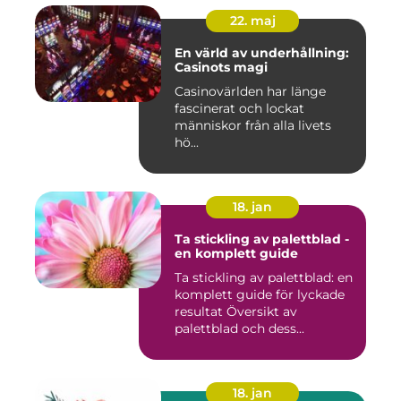
22. maj
En värld av underhållning:
Casinots magi
Casinovärlden har länge
fascinerat och lockat
människor från alla livets
hö...
18. jan
Ta stickling av palettblad -
en komplett guide
Ta stickling av palettblad: en
komplett guide för lyckade
resultat Översikt av
palettblad och dess...
18. jan