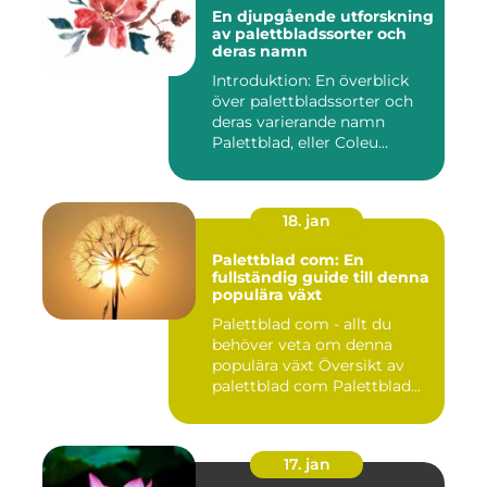
En djupgående utforskning
av palettbladssorter och
deras namn
Introduktion: En överblick
över palettbladssorter och
deras varierande namn
Palettblad, eller Coleu...
18. jan
Palettblad com: En
fullständig guide till denna
populära växt
Palettblad com - allt du
behöver veta om denna
populära växt Översikt av
palettblad com Palettblad...
17. jan