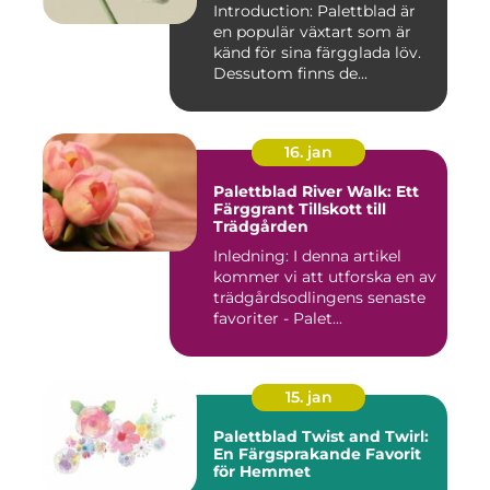
Introduction: Palettblad är
en populär växtart som är
känd för sina färgglada löv.
Dessutom finns de...
16. jan
Palettblad River Walk: Ett
Färggrant Tillskott till
Trädgården
Inledning: I denna artikel
kommer vi att utforska en av
trädgårdsodlingens senaste
favoriter - Palet...
15. jan
Palettblad Twist and Twirl:
En Färgsprakande Favorit
för Hemmet