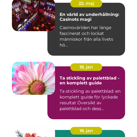
22. maj
En värld av underhållning:
Casinots magi
Casinovärlden har länge
fascinerat och lockat
människor från alla livets
hö...
18. jan
Ta stickling av palettblad -
en komplett guide
Ta stickling av palettblad: en
komplett guide för lyckade
resultat Översikt av
palettblad och dess...
18. jan