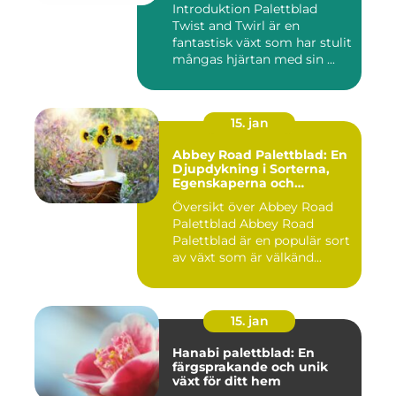
Introduktion Palettblad
Twist and Twirl är en
fantastisk växt som har stulit
mångas hjärtan med sin ...
15. jan
Abbey Road Palettblad: En
Djupdykning i Sorterna,
Egenskaperna och
Historien
Översikt över Abbey Road
Palettblad Abbey Road
Palettblad är en populär sort
av växt som är välkänd...
15. jan
Hanabi palettblad: En
färgsprakande och unik
växt för ditt hem