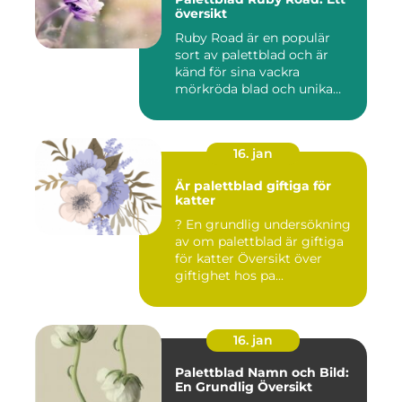
översikt
Ruby Road är en populär
sort av palettblad och är
känd för sina vackra
mörkröda blad och unika
färgv...
16. jan
Är palettblad giftiga för
katter
? En grundlig undersökning
av om palettblad är giftiga
för katter Översikt över
giftighet hos pa...
16. jan
Palettblad Namn och Bild:
En Grundlig Översikt