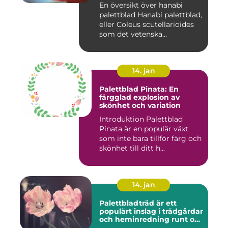
En översikt över hanabi
palettblad Hanabi palettblad,
eller Coleus scutellarioides
som det vetenska...
14. jan
Palettblad Pinata: En
färgglad explosion av
skönhet och variation
Introduktion Palettblad
Pinata är en populär växt
som inte bara tillför färg och
skönhet till ditt h...
14. jan
Palettbladträd är ett
populärt inslag i trädgårdar
och heminredning runt om
i världen