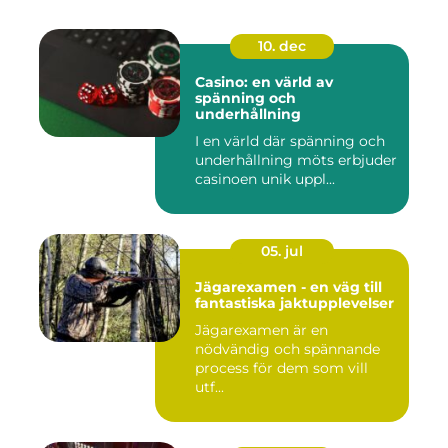
10. dec
Casino: en värld av
spänning och
underhållning
I en värld där spänning och
underhållning möts erbjuder
casinoen unik uppl...
05. jul
Jägarexamen - en väg till
fantastiska jaktupplevelser
Jägarexamen är en
nödvändig och spännande
process för dem som vill
utf...