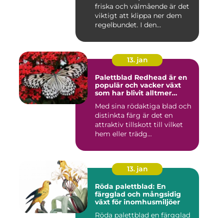
friska och välmående är det
viktigt att klippa ner dem
regelbundet. I den...
13. jan
Palettblad Redhead är en
populär och vacker växt
som har blivit alltmer
populär bland
Med sina rödaktiga blad och
trädgårdsentusiaster
distinkta färg är det en
attraktiv tillskott till vilket
hem eller trädg...
13. jan
Röda palettblad: En
färgglad och mångsidig
växt för inomhusmiljöer
Röda palettblad en färgglad