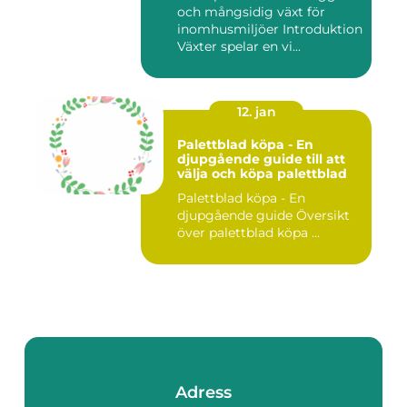
och mångsidig växt för
inomhusmiljöer Introduktion
Växter spelar en vi...
12. jan
Palettblad köpa - En
djupgående guide till att
välja och köpa palettblad
Palettblad köpa - En
djupgående guide Översikt
över palettblad köpa ...
Adress