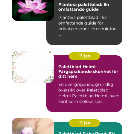
Plantera palettblad: En
omfattande guide
Plantera palettblad - En
omfattande guide för
privatpersoner Introduktion:
...
17. jan
Palettblad Helmi:
Färgsprakande skönhet för
ditt hem
En övergripande, grundlig
översikt över Palettblad
Helmi Palettblad Helmi, även
känt som Coleus scu...
17. jan
Palettblad Ruby Road: Ett