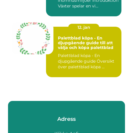
inomhusmiljöer Introduktion
Växter spelar en vi...
12. jan
Palettblad köpa - En
djupgående guide till att
välja och köpa palettblad
Palettblad köpa - En
djupgående guide Översikt
över palettblad köpa ...
Adress