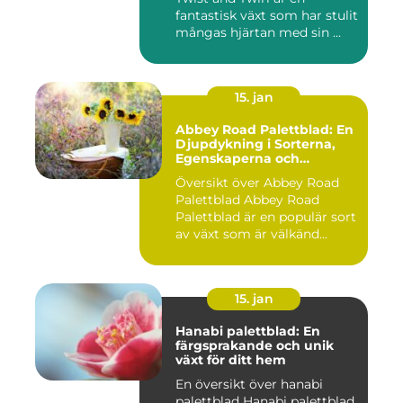
fantastisk växt som har stulit
mångas hjärtan med sin ...
15. jan
Abbey Road Palettblad: En
Djupdykning i Sorterna,
Egenskaperna och
Historien
Översikt över Abbey Road
Palettblad Abbey Road
Palettblad är en populär sort
av växt som är välkänd...
15. jan
Hanabi palettblad: En
färgsprakande och unik
växt för ditt hem
En översikt över hanabi
palettblad Hanabi palettblad,