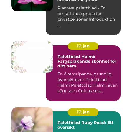
omfattande guide
Plantera palettblad - En
omfattande guide för
privatpersoner Introduktion:
...
17. jan
Palettblad Helmi:
Färgsprakande skönhet för
ditt hem
En övergripande, grundlig
översikt över Palettblad
Helmi Palettblad Helmi, även
känt som Coleus scu...
17. jan
Palettblad Ruby Road: Ett
översikt