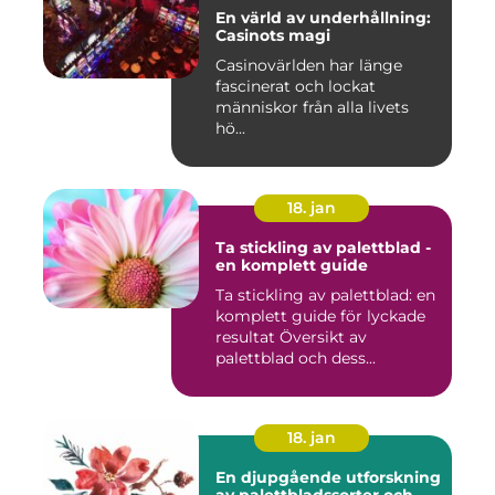
En värld av underhållning:
Casinots magi
Casinovärlden har länge
fascinerat och lockat
människor från alla livets
hö...
18. jan
Ta stickling av palettblad -
en komplett guide
Ta stickling av palettblad: en
komplett guide för lyckade
resultat Översikt av
palettblad och dess...
18. jan
En djupgående utforskning