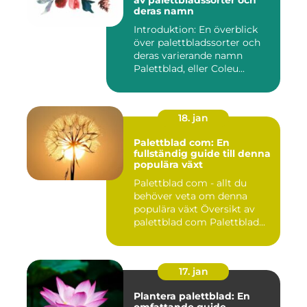
av palettbladssorter och
deras namn
Introduktion: En överblick
över palettbladssorter och
deras varierande namn
Palettblad, eller Coleu...
18. jan
Palettblad com: En
fullständig guide till denna
populära växt
Palettblad com - allt du
behöver veta om denna
populära växt Översikt av
palettblad com Palettblad...
17. jan
Plantera palettblad: En