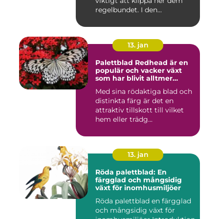
viktigt att klippa ner dem
regelbundet. I den...
13. jan
Palettblad Redhead är en
populär och vacker växt
som har blivit alltmer
populär bland
Med sina rödaktiga blad och
trädgårdsentusiaster
distinkta färg är det en
attraktiv tillskott till vilket
hem eller trädg...
13. jan
Röda palettblad: En
färgglad och mångsidig
växt för inomhusmiljöer
Röda palettblad en färgglad
och mångsidig växt för