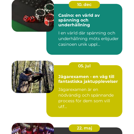
10. dec
Casino: en värld av
spänning och
underhållning
I en värld där spänning och
underhållning möts erbjuder
casinoen unik uppl...
05. jul
Jägarexamen - en väg till
fantastiska jaktupplevelser
Jägarexamen är en
nödvändig och spännande
process för dem som vill
utf...
22. maj