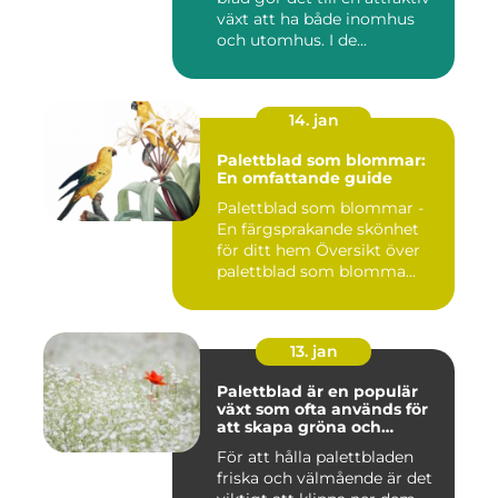
växt att ha både inomhus
och utomhus. I de...
14. jan
Palettblad som blommar:
En omfattande guide
Palettblad som blommar -
En färgsprakande skönhet
för ditt hem Översikt över
palettblad som blomma...
13. jan
Palettblad är en populär
växt som ofta används för
att skapa gröna och
färgglada utomhus- och
För att hålla palettbladen
inomhusmiljöer
friska och välmående är det