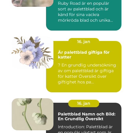
Ruby Road är en populär
sort av palettblad och är
känd för sina vackra
mörkröda blad och unika
färgv...
16. jan
Är palettblad giftiga för
katter
? En grundlig undersökning
av om palettblad är giftiga
för katter Översikt över
giftighet hos pa...
16. jan
Palettblad Namn och Bild:
En Grundlig Översikt
Introduction: Palettblad är
en populär växtart som är