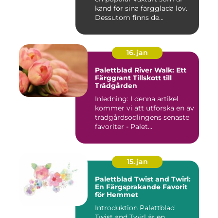
känd för sina färgglada löv.
Dessutom finns de...
16. jan
Palettblad River Walk: Ett
Färggrant Tillskott till
Trädgården
Inledning: I denna artikel
kommer vi att utforska en av
trädgårdsodlingens senaste
favoriter - Palet...
15. jan
Palettblad Twist and Twirl:
En Färgsprakande Favorit
för Hemmet
Introduktion Palettblad
Twist and Twirl är en