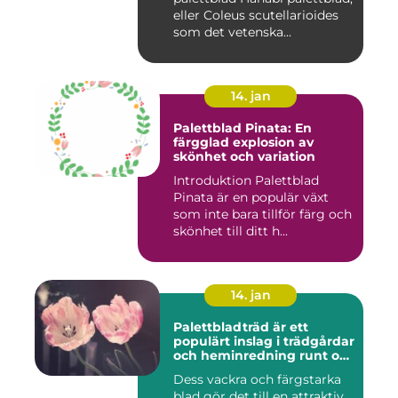
eller Coleus scutellarioides
som det vetenska...
14. jan
Palettblad Pinata: En
färgglad explosion av
skönhet och variation
Introduktion Palettblad
Pinata är en populär växt
som inte bara tillför färg och
skönhet till ditt h...
14. jan
Palettbladträd är ett
populärt inslag i trädgårdar
och heminredning runt om
i världen
Dess vackra och färgstarka
blad gör det till en attraktiv