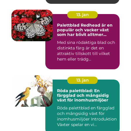
13. jan
Palettblad Redhead är en
populär och vacker växt
som har blivit alltmer
populär bland
Med sina rödaktiga blad och
trädgårdsentusiaster
distinkta färg är det en
attraktiv tillskott till vilket
hem eller trädg...
13. jan
Röda palettblad: En
färgglad och mångsidig
växt för inomhusmiljöer
Röda palettblad en färgglad
och mångsidig växt för
inomhusmiljöer Introduktion
Växter spelar en vi...