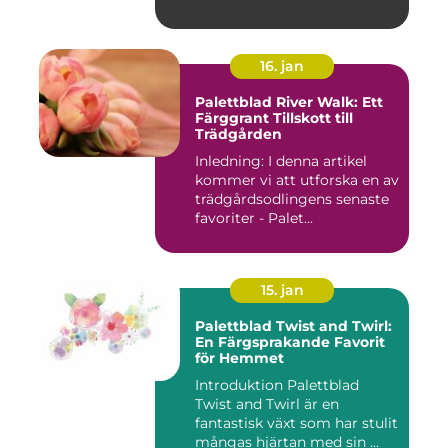
16. jan
Palettblad River Walk: Ett
Färggrant Tillskott till
Trädgården
Inledning: I denna artikel
kommer vi att utforska en av
trädgårdsodlingens senaste
favoriter - Palet...
15. jan
Palettblad Twist and Twirl:
En Färgsprakande Favorit
för Hemmet
Introduktion Palettblad
Twist and Twirl är en
fantastisk växt som har stulit
mångas hjärtan med sin ...