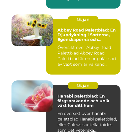
15. jan
Abbey Road Palettblad: En
Djupdykning i Sorterna,
Egenskaperna och
Historien
Översikt över Abbey Road
Palettblad Abbey Road
Palettblad är en populär sort
av växt som är välkänd...
15. jan
Hanabi palettblad: En
färgsprakande och unik
växt för ditt hem
En översikt över hanabi
palettblad Hanabi palettblad,
eller Coleus scutellarioides
som det vetenska...