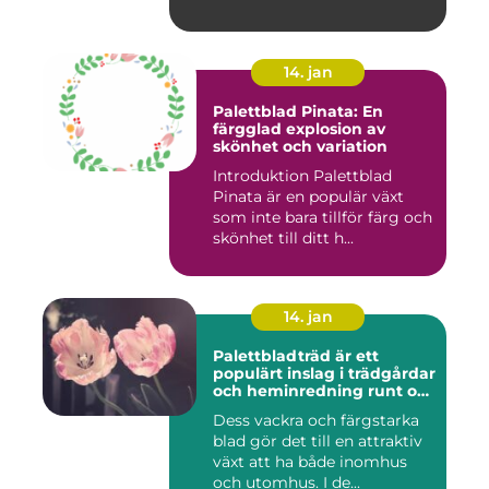
14. jan
Palettblad Pinata: En
färgglad explosion av
skönhet och variation
Introduktion Palettblad
Pinata är en populär växt
som inte bara tillför färg och
skönhet till ditt h...
14. jan
Palettbladträd är ett
populärt inslag i trädgårdar
och heminredning runt om
i världen
Dess vackra och färgstarka
blad gör det till en attraktiv
växt att ha både inomhus
och utomhus. I de...