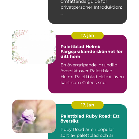
omfattande guide för
privatpersoner Introduktion:
...
17. jan
Palettblad Helmi:
Färgsprakande skönhet för
ditt hem
En övergripande, grundlig
översikt över Palettblad
Helmi Palettblad Helmi, även
känt som Coleus scu...
17. jan
Palettblad Ruby Road: Ett
översikt
Ruby Road är en populär
sort av palettblad och är