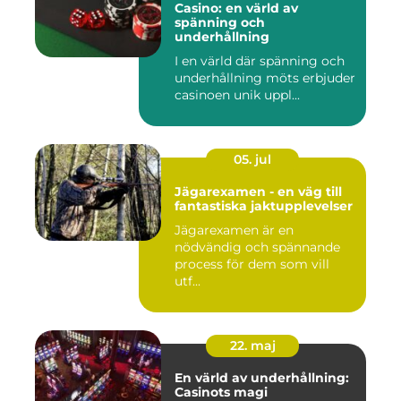
Casino: en värld av
spänning och
underhållning
I en värld där spänning och
underhållning möts erbjuder
casinoen unik uppl...
05. jul
Jägarexamen - en väg till
fantastiska jaktupplevelser
Jägarexamen är en
nödvändig och spännande
process för dem som vill
utf...
22. maj
En värld av underhållning:
Casinots magi