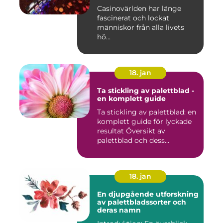
Casinovärlden har länge
fascinerat och lockat
människor från alla livets
hö...
18. jan
Ta stickling av palettblad -
en komplett guide
Ta stickling av palettblad: en
komplett guide för lyckade
resultat Översikt av
palettblad och dess...
18. jan
En djupgående utforskning
av palettbladssorter och
deras namn