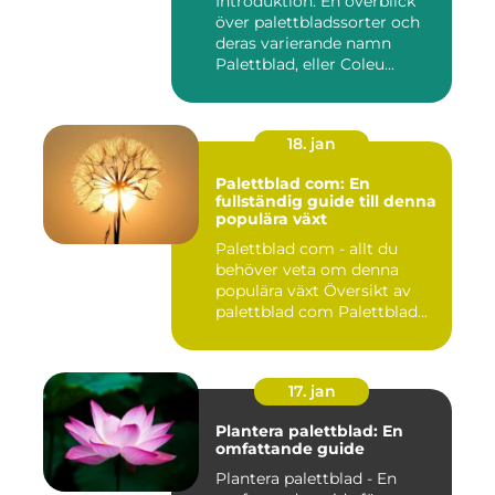
Introduktion: En överblick
över palettbladssorter och
deras varierande namn
Palettblad, eller Coleu...
18. jan
Palettblad com: En
fullständig guide till denna
populära växt
Palettblad com - allt du
behöver veta om denna
populära växt Översikt av
palettblad com Palettblad...
17. jan
Plantera palettblad: En
omfattande guide
Plantera palettblad - En