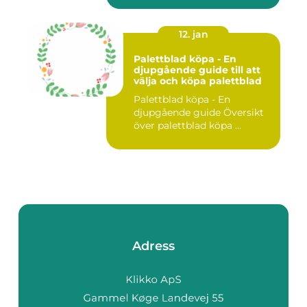
12. jan
Palettblad köpa - En
djupgående guide till att
välja och köpa palettblad
Palettblad köpa - En
djupgående guide Översikt
över palettblad köpa ...
Adress