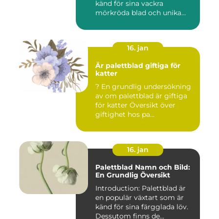
känd för sina vackra
mörkröda blad och unika
färgv...
16. jan
Är palettblad giftiga för
katter
? En grundlig undersökning
av om palettblad är giftiga
för katter Översikt över
giftighet hos pa...
16. jan
Palettblad Namn och Bild:
En Grundlig Översikt
Introduction: Palettblad är
en populär växtart som är
känd för sina färgglada löv.
Dessutom finns de...