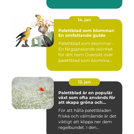
14. jan
Palettblad som blommar:
En omfattande guide
Palettblad som blommar -
En färgsprakande skönhet
för ditt hem Översikt över
palettblad som blomma...
13. jan
Palettblad är en populär
växt som ofta används för
att skapa gröna och
färgglada utomhus- och
För att hålla palettbladen
inomhusmiljöer
friska och välmående är det
viktigt att klippa ner dem
regelbundet. I den...