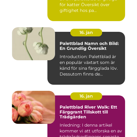
för katter Översikt över
giftighet hos pa...
16. jan
Palettblad Namn och Bild:
En Grundlig Översikt
Introduction: Palettblad är
en populär växtart som är
känd för sina färgglada löv.
Dessutom finns de...
16. jan
Palettblad River Walk: Ett
Färggrant Tillskott till
Trädgården
Inledning: I denna artikel
kommer vi att utforska en av
trädgårdsodlingens senaste