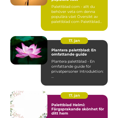
Palettblad com - allt du
behöver veta om denna
populära växt Översikt av
palettblad com Palettblad...
17. jan
Plantera palettblad: En
omfattande guide
Plantera palettblad - En
omfattande guide för
privatpersoner Introduktion:
...
17. jan
Palettblad Helmi:
Färgsprakande skönhet för
ditt hem