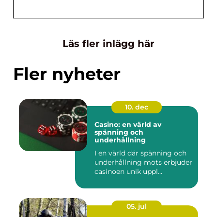
Läs fler inlägg här
Fler nyheter
10. dec
Casino: en värld av
spänning och
underhållning
I en värld där spänning och
underhållning möts erbjuder
casinoen unik uppl...
05. jul