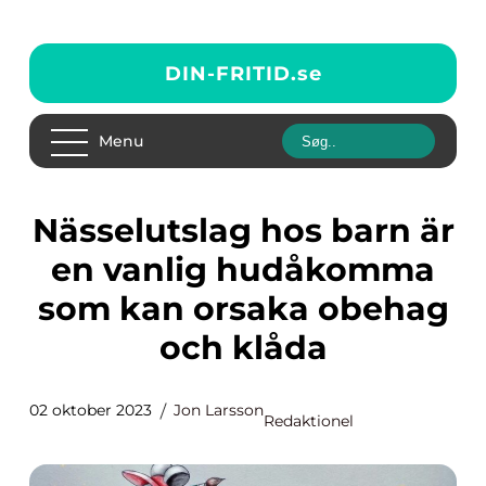
DIN-FRITID.
se
Menu
Nässelutslag hos barn är
en vanlig hudåkomma
som kan orsaka obehag
och klåda
02 oktober 2023
Jon Larsson
Redaktionel