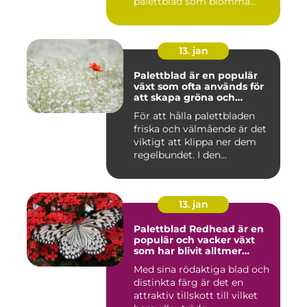
palettblad som blomma...
13. jan
Palettblad är en populär
växt som ofta används för
att skapa gröna och
färgglada utomhus- och
För att hålla palettbladen
inomhusmiljöer
friska och välmående är det
viktigt att klippa ner dem
regelbundet. I den...
13. jan
Palettblad Redhead är en
populär och vacker växt
som har blivit alltmer
populär bland
Med sina rödaktiga blad och
trädgårdsentusiaster
distinkta färg är det en
attraktiv tillskott till vilket