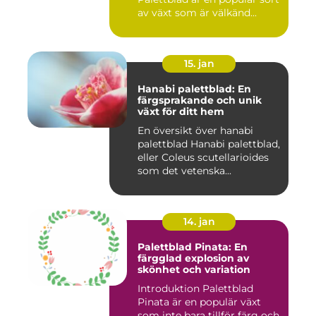
av växt som är välkänd...
15. jan
Hanabi palettblad: En
färgsprakande och unik
växt för ditt hem
En översikt över hanabi
palettblad Hanabi palettblad,
eller Coleus scutellarioides
som det vetenska...
14. jan
Palettblad Pinata: En
färgglad explosion av
skönhet och variation
Introduktion Palettblad
Pinata är en populär växt
som inte bara tillför färg och