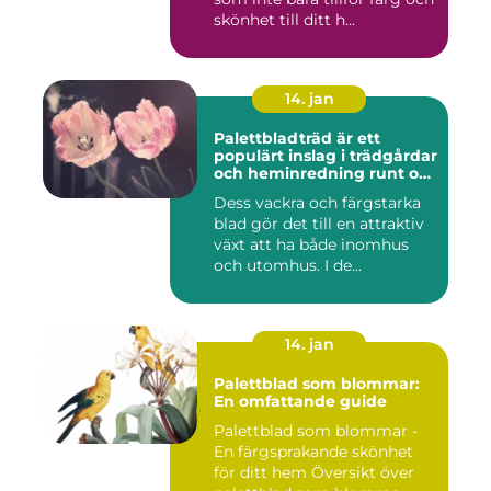
skönhet till ditt h...
14. jan
Palettbladträd är ett
populärt inslag i trädgårdar
och heminredning runt om
i världen
Dess vackra och färgstarka
blad gör det till en attraktiv
växt att ha både inomhus
och utomhus. I de...
14. jan
Palettblad som blommar:
En omfattande guide
Palettblad som blommar -
En färgsprakande skönhet
för ditt hem Översikt över