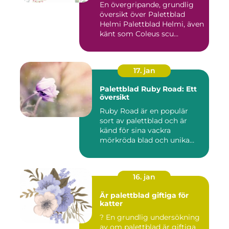
En övergripande, grundlig
översikt över Palettblad
Helmi Palettblad Helmi, även
känt som Coleus scu...
17. jan
Palettblad Ruby Road: Ett
översikt
Ruby Road är en populär
sort av palettblad och är
känd för sina vackra
mörkröda blad och unika
färgv...
16. jan
Är palettblad giftiga för
katter
? En grundlig undersökning
av om palettblad är giftiga