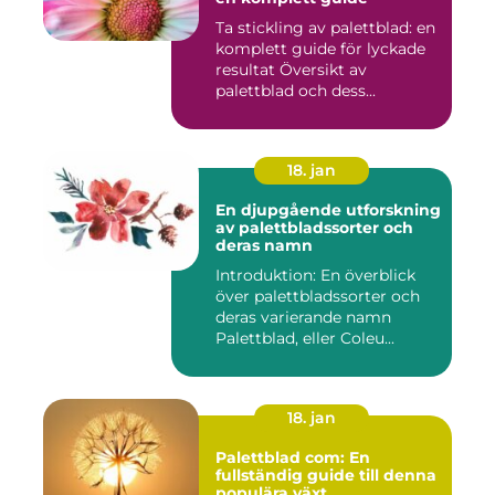
Ta stickling av palettblad: en
komplett guide för lyckade
resultat Översikt av
palettblad och dess...
18. jan
En djupgående utforskning
av palettbladssorter och
deras namn
Introduktion: En överblick
över palettbladssorter och
deras varierande namn
Palettblad, eller Coleu...
18. jan
Palettblad com: En
fullständig guide till denna
populära växt