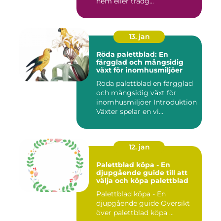
hem eller trädg...
13. jan
Röda palettblad: En
färgglad och mångsidig
växt för inomhusmiljöer
Röda palettblad en färgglad
och mångsidig växt för
inomhusmiljöer Introduktion
Växter spelar en vi...
12. jan
Palettblad köpa - En
djupgående guide till att
välja och köpa palettblad
Palettblad köpa - En
djupgående guide Översikt
över palettblad köpa ...