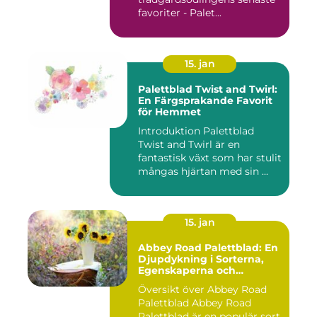
favoriter - Palet...
15. jan
Palettblad Twist and Twirl:
En Färgsprakande Favorit
för Hemmet
Introduktion Palettblad
Twist and Twirl är en
fantastisk växt som har stulit
mångas hjärtan med sin ...
15. jan
Abbey Road Palettblad: En
Djupdykning i Sorterna,
Egenskaperna och
Historien
Översikt över Abbey Road
Palettblad Abbey Road
Palettblad är en populär sort