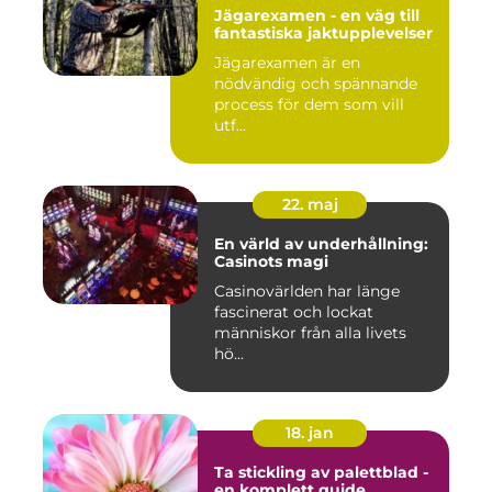
Jägarexamen - en väg till
fantastiska jaktupplevelser
Jägarexamen är en
nödvändig och spännande
process för dem som vill
utf...
22. maj
En värld av underhållning:
Casinots magi
Casinovärlden har länge
fascinerat och lockat
människor från alla livets
hö...
18. jan
Ta stickling av palettblad -
en komplett guide