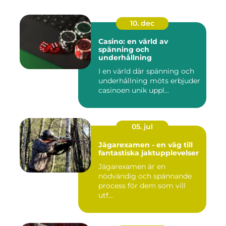
10. dec
Casino: en värld av
spänning och
underhållning
I en värld där spänning och
underhållning möts erbjuder
casinoen unik uppl...
05. jul
Jägarexamen - en väg till
fantastiska jaktupplevelser
Jägarexamen är en
nödvändig och spännande
process för dem som vill
utf...