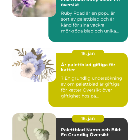
översikt
Ruby Road är en populär
sort av palettblad och är
känd för sina vackra
mörkröda blad och unika
färgv...
16. jan
Är palettblad giftiga för
katter
? En grundlig undersökning
av om palettblad är giftiga
för katter Översikt över
giftighet hos pa...
16. jan
Palettblad Namn och Bild:
En Grundlig Översikt