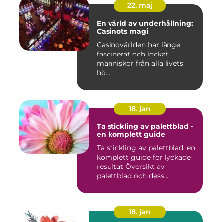
22. maj
En värld av underhållning:
Casinots magi
Casinovärlden har länge
fascinerat och lockat
människor från alla livets
hö...
18. jan
Ta stickling av palettblad -
en komplett guide
Ta stickling av palettblad: en
komplett guide för lyckade
resultat Översikt av
palettblad och dess...
18. jan