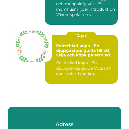
och mångsidig växt för
inomhusmiljöer Introduktion
Växter spelar en vi...
12. jan
Palettblad köpa - En
djupgående guide till att
välja och köpa palettblad
Palettblad köpa - En
djupgående guide Översikt
över palettblad köpa ...
Adress