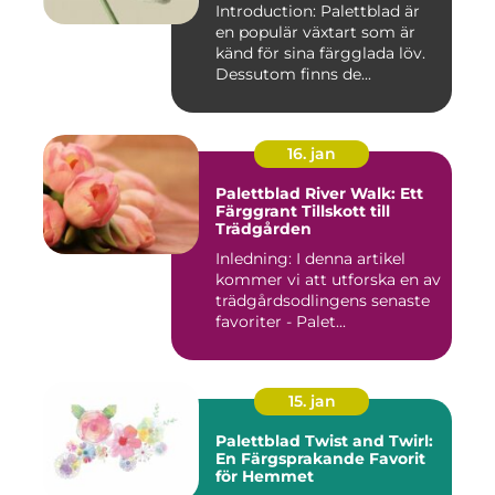
Introduction: Palettblad är
en populär växtart som är
känd för sina färgglada löv.
Dessutom finns de...
16. jan
Palettblad River Walk: Ett
Färggrant Tillskott till
Trädgården
Inledning: I denna artikel
kommer vi att utforska en av
trädgårdsodlingens senaste
favoriter - Palet...
15. jan
Palettblad Twist and Twirl:
En Färgsprakande Favorit
för Hemmet