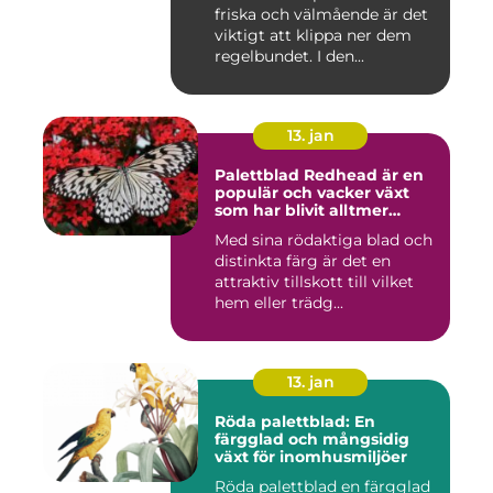
friska och välmående är det
viktigt att klippa ner dem
regelbundet. I den...
13. jan
Palettblad Redhead är en
populär och vacker växt
som har blivit alltmer
populär bland
Med sina rödaktiga blad och
trädgårdsentusiaster
distinkta färg är det en
attraktiv tillskott till vilket
hem eller trädg...
13. jan
Röda palettblad: En
färgglad och mångsidig
växt för inomhusmiljöer
Röda palettblad en färgglad