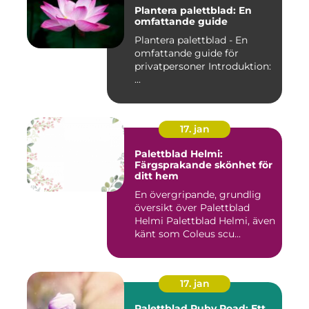
Plantera palettblad: En
omfattande guide
Plantera palettblad - En
omfattande guide för
privatpersoner Introduktion:
...
17. jan
Palettblad Helmi:
Färgsprakande skönhet för
ditt hem
En övergripande, grundlig
översikt över Palettblad
Helmi Palettblad Helmi, även
känt som Coleus scu...
17. jan
Palettblad Ruby Road: Ett