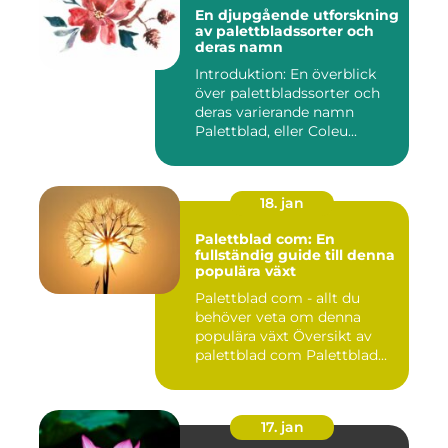
En djupgående utforskning
av palettbladssorter och
deras namn
Introduktion: En överblick
över palettbladssorter och
deras varierande namn
Palettblad, eller Coleu...
18. jan
Palettblad com: En
fullständig guide till denna
populära växt
Palettblad com - allt du
behöver veta om denna
populära växt Översikt av
palettblad com Palettblad...
17. jan