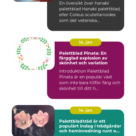
En översikt över hanabi
palettblad Hanabi palettblad,
eller Coleus scutellarioides
som det vetenska...
14. jan
Palettblad Pinata: En
färgglad explosion av
skönhet och variation
Introduktion Palettblad
Pinata är en populär växt
som inte bara tillför färg och
skönhet till ditt h...
14. jan
Palettbladträd är ett
populärt inslag i trädgårdar
och heminredning runt om
i världen