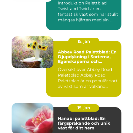
Introduktion Palettblad
Twist and Twirl är en
fantastisk växt som har stulit
mångas hjärtan med sin ...
15. jan
Abbey Road Palettblad: En
Djupdykning i Sorterna,
Egenskaperna och
Historien
Översikt över Abbey Road
Palettblad Abbey Road
Palettblad är en populär sort
av växt som är välkänd...
15. jan
Hanabi palettblad: En
färgsprakande och unik
växt för ditt hem