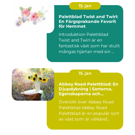
15. jan
Palettblad Twist and Twirl:
En Färgsprakande Favorit
för Hemmet
Introduktion Palettblad
Twist and Twirl är en
fantastisk växt som har stulit
mångas hjärtan med sin ...
15. jan
Abbey Road Palettblad: En
Djupdykning i Sorterna,
Egenskaperna och
Historien
Översikt över Abbey Road
Palettblad Abbey Road
Palettblad är en populär sort
av växt som är välkänd...