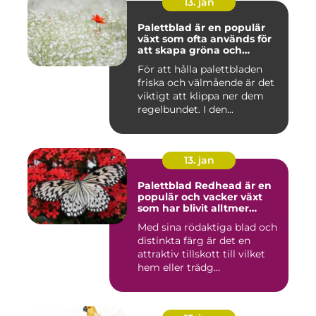
13. jan
Palettblad är en populär
växt som ofta används för
att skapa gröna och
färgglada utomhus- och
För att hålla palettbladen
inomhusmiljöer
friska och välmående är det
viktigt att klippa ner dem
regelbundet. I den...
13. jan
Palettblad Redhead är en
populär och vacker växt
som har blivit alltmer
populär bland
Med sina rödaktiga blad och
trädgårdsentusiaster
distinkta färg är det en
attraktiv tillskott till vilket
hem eller trädg...