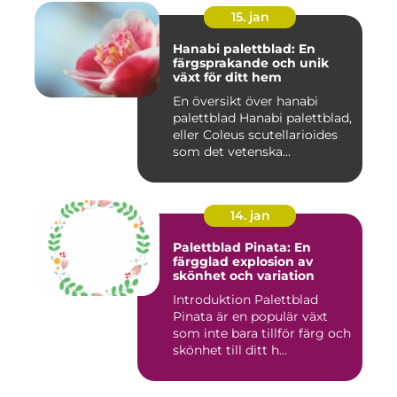
15. jan
Hanabi palettblad: En
färgsprakande och unik
växt för ditt hem
En översikt över hanabi
palettblad Hanabi palettblad,
eller Coleus scutellarioides
som det vetenska...
14. jan
Palettblad Pinata: En
färgglad explosion av
skönhet och variation
Introduktion Palettblad
Pinata är en populär växt
som inte bara tillför färg och
skönhet till ditt h...