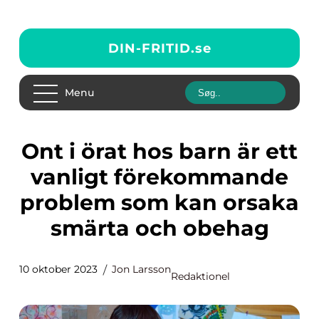
DIN-FRITID.
se
Menu
Ont i örat hos barn är ett
vanligt förekommande
problem som kan orsaka
smärta och obehag
10 oktober 2023
Jon Larsson
Redaktionel