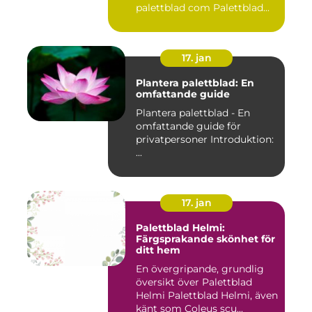
palettblad com Palettblad...
17. jan
Plantera palettblad: En
omfattande guide
Plantera palettblad - En
omfattande guide för
privatpersoner Introduktion:
...
17. jan
Palettblad Helmi:
Färgsprakande skönhet för
ditt hem
En övergripande, grundlig
översikt över Palettblad
Helmi Palettblad Helmi, även
känt som Coleus scu...