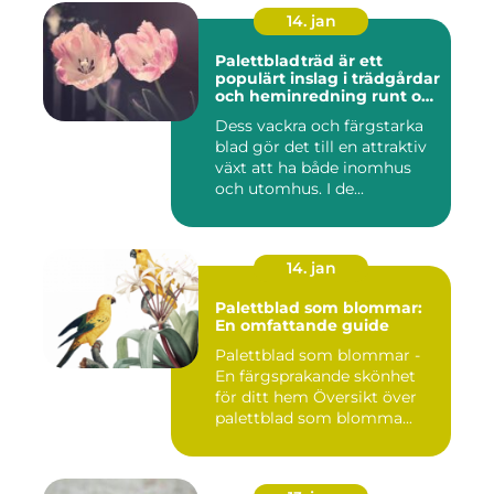
14. jan
Palettbladträd är ett
populärt inslag i trädgårdar
och heminredning runt om
i världen
Dess vackra och färgstarka
blad gör det till en attraktiv
växt att ha både inomhus
och utomhus. I de...
14. jan
Palettblad som blommar:
En omfattande guide
Palettblad som blommar -
En färgsprakande skönhet
för ditt hem Översikt över
palettblad som blomma...