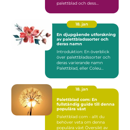
palettblad och dess...
18. jan
En djupgående utforskning
av palettbladssorter och
deras namn
Introduktion: En överblick
över palettbladssorter och
deras varierande namn
Palettblad, eller Coleu...
18. jan
Palettblad com: En
fullständig guide till denna
populära växt
Palettblad com - allt du
behöver veta om denna
populära växt Översikt av