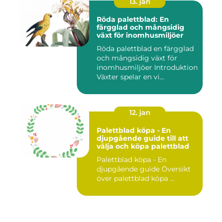
13. jan
Röda palettblad: En
färgglad och mångsidig
växt för inomhusmiljöer
Röda palettblad en färgglad
och mångsidig växt för
inomhusmiljöer Introduktion
Växter spelar en vi...
12. jan
Palettblad köpa - En
djupgående guide till att
välja och köpa palettblad
Palettblad köpa - En
djupgående guide Översikt
över palettblad köpa ...