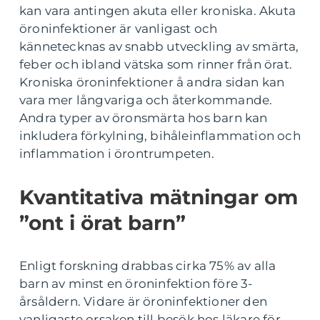
kan vara antingen akuta eller kroniska. Akuta
öroninfektioner är vanligast och
kännetecknas av snabb utveckling av smärta,
feber och ibland vätska som rinner från örat.
Kroniska öroninfektioner å andra sidan kan
vara mer långvariga och återkommande.
Andra typer av öronsmärta hos barn kan
inkludera förkylning, bihåleinflammation och
inflammation i örontrumpeten.
Kvantitativa mätningar om
”ont i örat barn”
Enligt forskning drabbas cirka 75% av alla
barn av minst en öroninfektion före 3-
årsåldern. Vidare är öroninfektioner den
vanligaste orsaken till besök hos läkare för