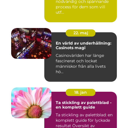
nödvändig och spännande
process för dem som vill
utf...
22. maj
En värld av underhållning:
Casinots magi
Casinovärlden har länge
fascinerat och lockat
människor från alla livets
hö...
18. jan
Ta stickling av palettblad -
en komplett guide
Ta stickling av palettblad: en
komplett guide för lyckade
resultat Översikt av