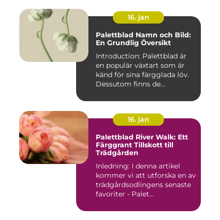
16. jan
Palettblad Namn och Bild:
En Grundlig Översikt
Introduction: Palettblad är
en populär växtart som är
känd för sina färgglada löv.
Dessutom finns de...
16. jan
Palettblad River Walk: Ett
Färggrant Tillskott till
Trädgården
Inledning: I denna artikel
kommer vi att utforska en av
trädgårdsodlingens senaste
favoriter - Palet...