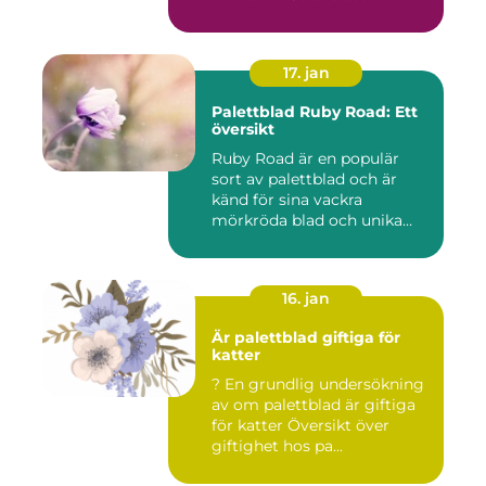
17. jan
Palettblad Ruby Road: Ett
översikt
Ruby Road är en populär
sort av palettblad och är
känd för sina vackra
mörkröda blad och unika
färgv...
16. jan
Är palettblad giftiga för
katter
? En grundlig undersökning
av om palettblad är giftiga
för katter Översikt över
giftighet hos pa...