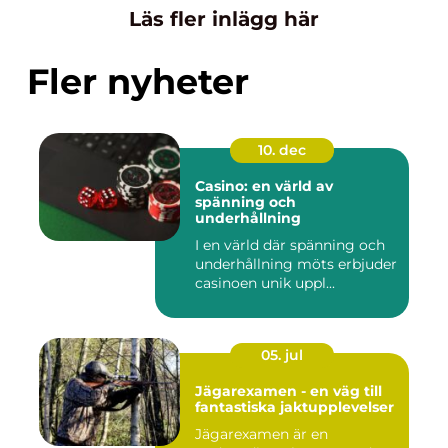
Läs fler inlägg här
Fler nyheter
10. dec
Casino: en värld av
spänning och
underhållning
I en värld där spänning och
underhållning möts erbjuder
casinoen unik uppl...
05. jul
Jägarexamen - en väg till
fantastiska jaktupplevelser
Jägarexamen är en