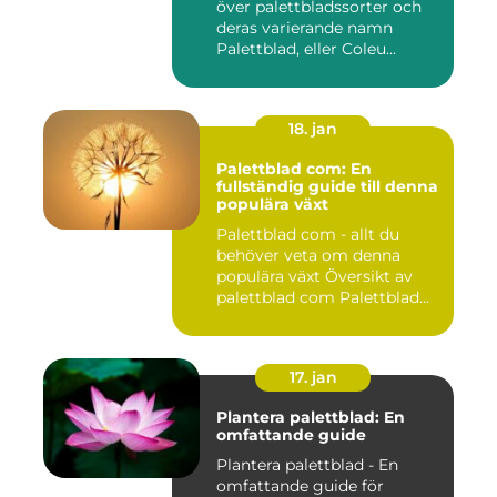
över palettbladssorter och
deras varierande namn
Palettblad, eller Coleu...
18. jan
Palettblad com: En
fullständig guide till denna
populära växt
Palettblad com - allt du
behöver veta om denna
populära växt Översikt av
palettblad com Palettblad...
17. jan
Plantera palettblad: En
omfattande guide
Plantera palettblad - En
omfattande guide för