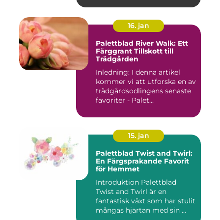
16. jan
Palettblad River Walk: Ett
Färggrant Tillskott till
Trädgården
Inledning: I denna artikel
kommer vi att utforska en av
trädgårdsodlingens senaste
favoriter - Palet...
15. jan
Palettblad Twist and Twirl:
En Färgsprakande Favorit
för Hemmet
Introduktion Palettblad
Twist and Twirl är en
fantastisk växt som har stulit
mångas hjärtan med sin ...