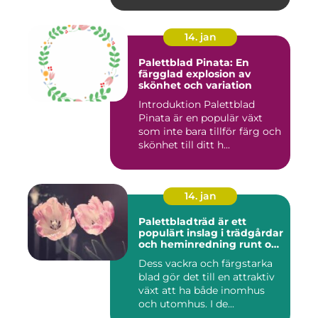
14. jan
Palettblad Pinata: En
färgglad explosion av
skönhet och variation
Introduktion Palettblad
Pinata är en populär växt
som inte bara tillför färg och
skönhet till ditt h...
14. jan
Palettbladträd är ett
populärt inslag i trädgårdar
och heminredning runt om
i världen
Dess vackra och färgstarka
blad gör det till en attraktiv
växt att ha både inomhus
och utomhus. I de...