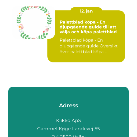
12. jan
Palettblad köpa - En
djupgående guide till att
välja och köpa palettblad
Palettblad köpa - En
djupgående guide Översikt
över palettblad köpa ...
Adress