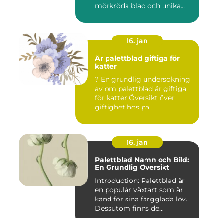
mörkröda blad och unika
färgv...
16. jan
Är palettblad giftiga för
katter
? En grundlig undersökning
av om palettblad är giftiga
för katter Översikt över
giftighet hos pa...
16. jan
Palettblad Namn och Bild:
En Grundlig Översikt
Introduction: Palettblad är
en populär växtart som är
känd för sina färgglada löv.
Dessutom finns de...