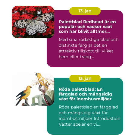
13. jan
Palettblad Redhead är en
populär och vacker växt
som har blivit alltmer
populär bland
Med sina rödaktiga blad och
trädgårdsentusiaster
distinkta färg är det en
attraktiv tillskott till vilket
hem eller trädg...
13. jan
Röda palettblad: En
färgglad och mångsidig
växt för inomhusmiljöer
Röda palettblad en färgglad
och mångsidig växt för
inomhusmiljöer Introduktion
Växter spelar en vi...