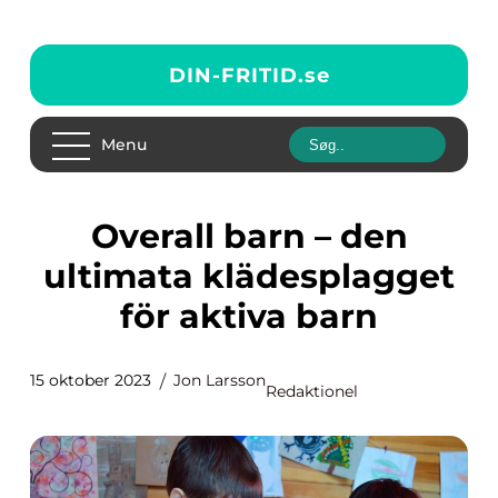
DIN-FRITID.
se
Menu
Overall barn – den
ultimata klädesplagget
för aktiva barn
15 oktober 2023
Jon Larsson
Redaktionel