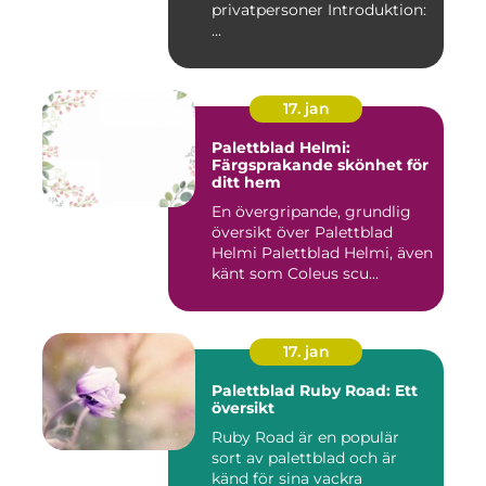
privatpersoner Introduktion:
...
17. jan
Palettblad Helmi:
Färgsprakande skönhet för
ditt hem
En övergripande, grundlig
översikt över Palettblad
Helmi Palettblad Helmi, även
känt som Coleus scu...
17. jan
Palettblad Ruby Road: Ett
översikt
Ruby Road är en populär
sort av palettblad och är
känd för sina vackra