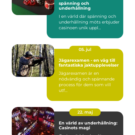
spänning och
underhållning
I en värld där spänning och
underhållning möts erbjuder
casinoen unik uppl...
05. jul
Jägarexamen - en väg till
fantastiska jaktupplevelser
Jägarexamen är en
nödvändig och spännande
process för dem som vill
utf...
22. maj
En värld av underhållning:
Casinots magi