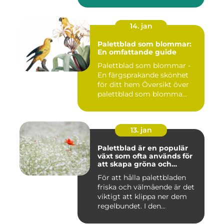
14. jan
Palettblad som blommar:
En omfattande guide
Palettblad som blommar -
En färgsprakande skönhet
för ditt hem Översikt över
palettblad som blomma...
13. jan
Palettblad är en populär
växt som ofta används för
att skapa gröna och
färgglada utomhus- och
För att hålla palettbladen
inomhusmiljöer
friska och välmående är det
viktigt att klippa ner dem
regelbundet. I den...