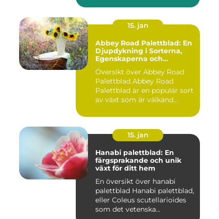
15. jan
Abbey Road Palettblad: En
Djupdykning i Sorterna,
Egenskaperna och
Historien
Översikt över Abbey Road
Palettblad Abbey Road
Palettblad är en populär sort
av växt som är välkänd...
15. jan
Hanabi palettblad: En
färgsprakande och unik
växt för ditt hem
En översikt över hanabi
palettblad Hanabi palettblad,
eller Coleus scutellarioides
som det vetenska...