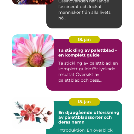
Casinovärlden har länge
fascinerat och lockat
människor från alla livets
hö...
18. jan
Ta stickling av palettblad -
en komplett guide
Ta stickling av palettblad: en
komplett guide för lyckade
resultat Översikt av
palettblad och dess...
18. jan
En djupgående utforskning
av palettbladssorter och
deras namn
Introduktion: En överblick