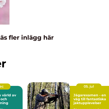
äs fler inlägg här
er
dec
05. jul
n värld av
Jägarexamen - en
 och
väg till fantastiska
lning
jaktupplevelser