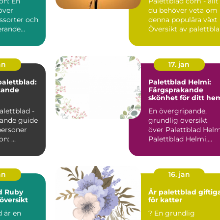
on: En
Palettblad com - allt
över
du behöver veta om
ssorter och
denna populära växt
erande
Översikt av palettbl
com Palettblad...
an
17. jan
palettblad:
Palettblad Helmi:
tande
Färgsprakande
skönhet för ditt he
alettblad -
En övergripande,
ande guide
grundlig översikt
personer
över Palettblad Helm
Introduktion: ...
Palettblad Helmi,
även känt som Cole
scu...
an
16. jan
d Ruby
Är palettblad giftig
översikt
för katter
 är en
? En grundlig