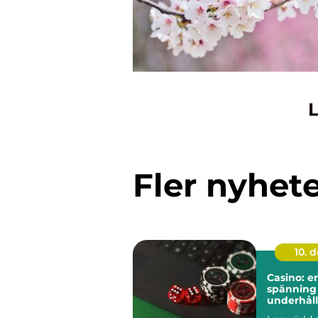
L
Fler nyhet
10. 
Casino: e
spänning
underhål