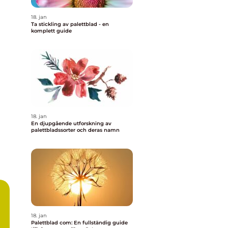
18. jan
Ta stickling av palettblad - en
komplett guide
18. jan
En djupgående utforskning av
palettbladssorter och deras namn
18. jan
Palettblad com: En fullständig guide