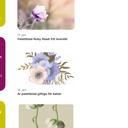
ad
17. jan
Palettblad Ruby Road: Ett översikt
m
i
us
16. jan
Är palettblad giftiga för katter
a