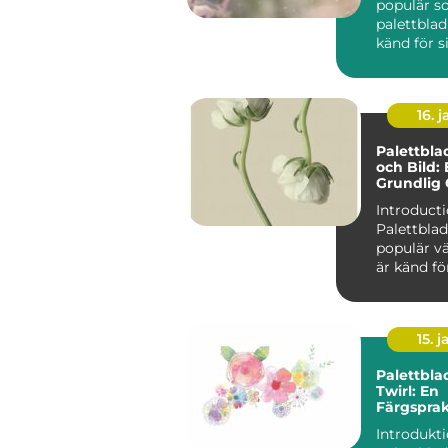
populär so
palettblad
känd för s
mörkröda 
unika färgv
16. j
Palettbl
och Bild:
Grundlig 
Introducti
Palettblad
populär v
är känd fö
färgglada 
Dessutom f
15. j
Palettbla
Twirl: En
Färgspra
Favorit f
Introdukt