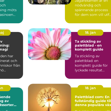
där
Jägarexamen är en
och
nödvändig och
ning möts
spännande process
casinoen
för dem som vill utf..
.
maj
18. jan
av
Ta stickling av
ning:
palettblad - en
magi
komplett guide
lden har
Ta stickling av
inerat och
palettblad: en
nniskor från
komplett guide för
hö...
lyckade resultat
Översikt av palettbl
och dess...
an
18. jan
ående
Palettblad com: En
ng av
fullständig guide til
dssorter
denna populära väx
s namn