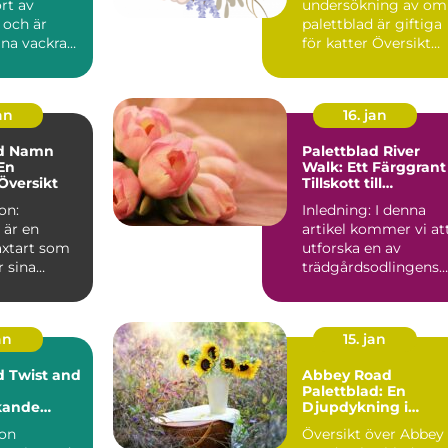
rt av
undersökning av om
 och är
palettblad är giftiga
ina vackra
för katter Översikt
blad och
över giftighet hos
...
pa...
an
16. jan
ad Namn
Palettblad River
 En
Walk: Ett Färggrant
Översikt
Tillskott till
Trädgården
on:
Inledning: I denna
 är en
artikel kommer vi at
äxtart som
utforska en av
r sina
trädgårdsodlingens
löv.
senaste favoriter -
inns de...
Palet...
an
15. jan
d Twist and
Abbey Road
Palettblad: En
kande
Djupdykning i
ör Hemmet
Sorterna,
ion
Översikt över Abbey
Egenskaperna och