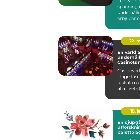
I en värld 
spänning 
underhåll
erbjuder 
unik uppl..
22. 
En värld 
underhåll
Casinots 
Casinovär
länge fasc
lockat mä
alla livets 
18. j
En djupg
utforskni
palettbla
och dera