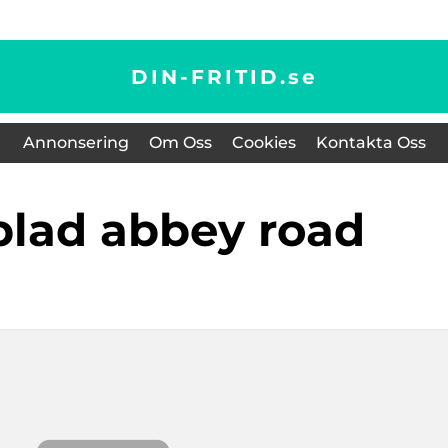
DIN-FRITID.
se
Annonsering
Om Oss
Cookies
Kontakta Oss
tblad abbey road