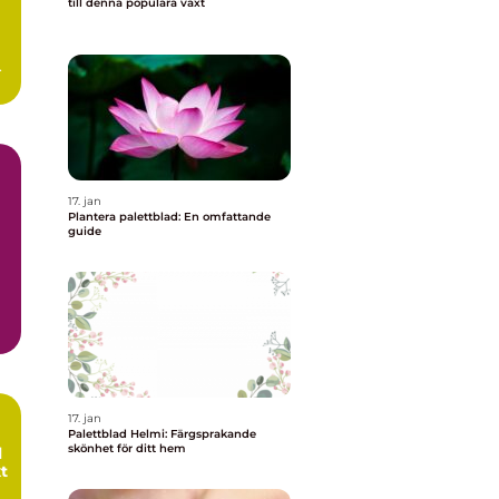
till denna populära växt
.
17. jan
Plantera palettblad: En omfattande
guide
ad
17. jan
Palettblad Helmi: Färgsprakande
skönhet för ditt hem
l
t