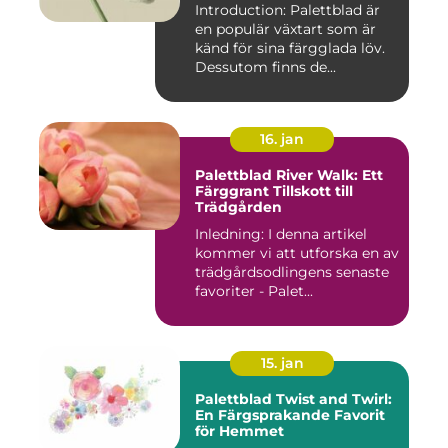
Introduction: Palettblad är
en populär växtart som är
känd för sina färgglada löv.
Dessutom finns de...
16. jan
Palettblad River Walk: Ett
Färggrant Tillskott till
Trädgården
Inledning: I denna artikel
kommer vi att utforska en av
trädgårdsodlingens senaste
favoriter - Palet...
15. jan
Palettblad Twist and Twirl:
En Färgsprakande Favorit
för Hemmet