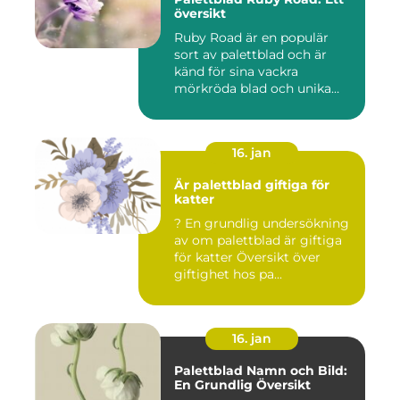
översikt
Ruby Road är en populär
sort av palettblad och är
känd för sina vackra
mörkröda blad och unika
färgv...
16. jan
Är palettblad giftiga för
katter
? En grundlig undersökning
av om palettblad är giftiga
för katter Översikt över
giftighet hos pa...
16. jan
Palettblad Namn och Bild:
En Grundlig Översikt