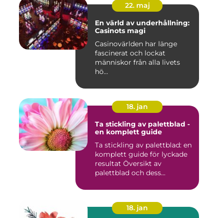
22. maj
En värld av underhållning:
Casinots magi
Casinovärlden har länge
fascinerat och lockat
människor från alla livets
hö...
18. jan
Ta stickling av palettblad -
en komplett guide
Ta stickling av palettblad: en
komplett guide för lyckade
resultat Översikt av
palettblad och dess...
18. jan