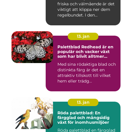
friska och välmående är det
viktigt att klippa ner dem
regelbundet. I den...
13. jan
Palettblad Redhead är en
populär och vacker växt
som har blivit alltmer
populär bland
Med sina rödaktiga blad och
trädgårdsentusiaster
distinkta färg är det en
attraktiv tillskott till vilket
hem eller trädg...
13. jan
Röda palettblad: En
färgglad och mångsidig
växt för inomhusmiljöer
Röda palettblad en färgglad