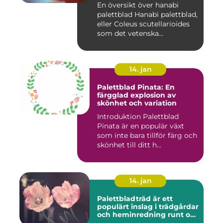
En översikt över hanabi
palettblad Hanabi palettblad,
eller Coleus scutellarioides
som det vetenska...
14. jan
Palettblad Pinata: En
färgglad explosion av
skönhet och variation
Introduktion Palettblad
Pinata är en populär växt
som inte bara tillför färg och
skönhet till ditt h...
14. jan
Palettbladträd är ett
populärt inslag i trädgårdar
och heminredning runt om
i världen