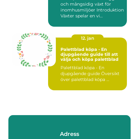
och mångsidig växt för
inomhusmiljöer Introduktion
Växter spelar en vi...
12. jan
Palettblad köpa - En
djupgående guide till att
välja och köpa palettblad
Palettblad köpa - En
djupgående guide Översikt
över palettblad köpa ...
Adress