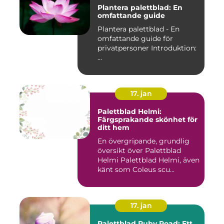
Plantera palettblad: En
omfattande guide
Plantera palettblad - En
omfattande guide för
privatpersoner Introduktion:
...
17. jan
Palettblad Helmi:
Färgsprakande skönhet för
ditt hem
En övergripande, grundlig
översikt över Palettblad
Helmi Palettblad Helmi, även
känt som Coleus scu...
17. jan
Palettblad Ruby Road: Ett