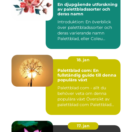
En djupgående utforskning
av palettbladssorter och
deras namn
Introduktion: En överblick
över palettbladssorter och
deras varierande namn
Palettblad, eller Coleu...
18. jan
Palettblad com: En
fullständig guide till denna
populära växt
Palettblad com - allt du
behöver veta om denna
populära växt Översikt av
palettblad com Palettblad...
17. jan