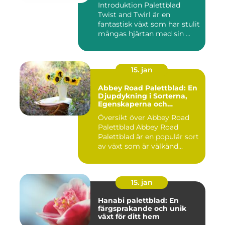
Introduktion Palettblad
Twist and Twirl är en
fantastisk växt som har stulit
mångas hjärtan med sin ...
15. jan
Abbey Road Palettblad: En
Djupdykning i Sorterna,
Egenskaperna och
Historien
Översikt över Abbey Road
Palettblad Abbey Road
Palettblad är en populär sort
av växt som är välkänd...
15. jan
Hanabi palettblad: En
färgsprakande och unik
växt för ditt hem