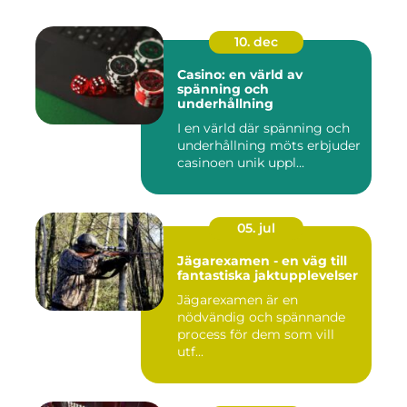
10. dec
Casino: en värld av
spänning och
underhållning
I en värld där spänning och
underhållning möts erbjuder
casinoen unik uppl...
05. jul
Jägarexamen - en väg till
fantastiska jaktupplevelser
Jägarexamen är en
nödvändig och spännande
process för dem som vill
utf...