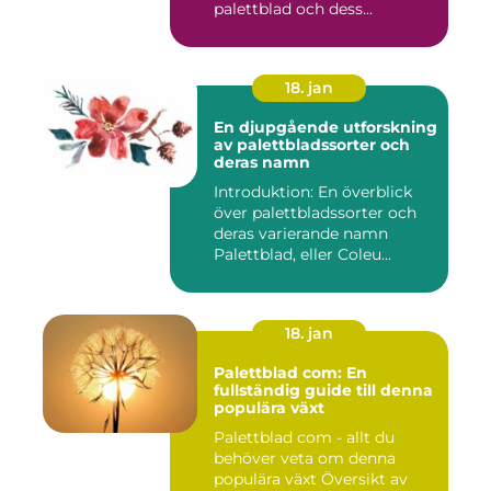
palettblad och dess...
18. jan
En djupgående utforskning
av palettbladssorter och
deras namn
Introduktion: En överblick
över palettbladssorter och
deras varierande namn
Palettblad, eller Coleu...
18. jan
Palettblad com: En
fullständig guide till denna
populära växt
Palettblad com - allt du
behöver veta om denna
populära växt Översikt av