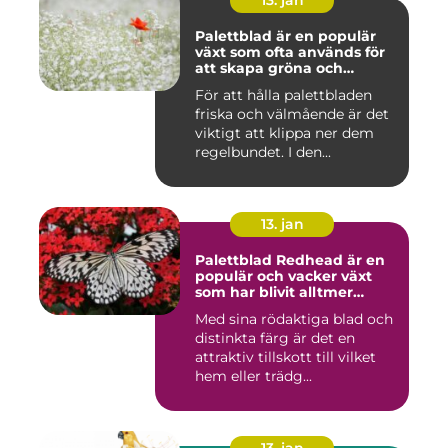
13. jan
Palettblad är en populär
växt som ofta används för
att skapa gröna och
färgglada utomhus- och
För att hålla palettbladen
inomhusmiljöer
friska och välmående är det
viktigt att klippa ner dem
regelbundet. I den...
13. jan
Palettblad Redhead är en
populär och vacker växt
som har blivit alltmer
populär bland
Med sina rödaktiga blad och
trädgårdsentusiaster
distinkta färg är det en
attraktiv tillskott till vilket
hem eller trädg...