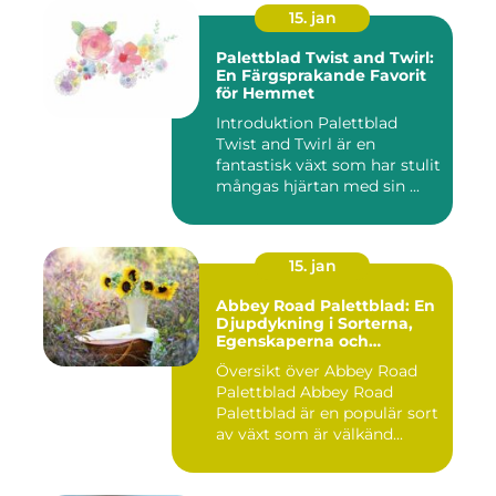
15. jan
Palettblad Twist and Twirl:
En Färgsprakande Favorit
för Hemmet
Introduktion Palettblad
Twist and Twirl är en
fantastisk växt som har stulit
mångas hjärtan med sin ...
15. jan
Abbey Road Palettblad: En
Djupdykning i Sorterna,
Egenskaperna och
Historien
Översikt över Abbey Road
Palettblad Abbey Road
Palettblad är en populär sort
av växt som är välkänd...