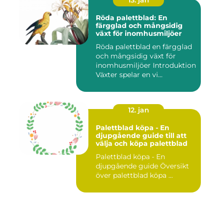
13. jan
Röda palettblad: En
färgglad och mångsidig
växt för inomhusmiljöer
Röda palettblad en färgglad
och mångsidig växt för
inomhusmiljöer Introduktion
Växter spelar en vi...
12. jan
Palettblad köpa - En
djupgående guide till att
välja och köpa palettblad
Palettblad köpa - En
djupgående guide Översikt
över palettblad köpa ...