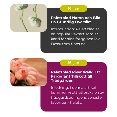
16. jan
Palettblad Namn och Bild:
En Grundlig Översikt
Introduction: Palettblad är
en populär växtart som är
känd för sina färgglada löv.
Dessutom finns de...
16. jan
Palettblad River Walk: Ett
Färggrant Tillskott till
Trädgården
Inledning: I denna artikel
kommer vi att utforska en av
trädgårdsodlingens senaste
favoriter - Palet...