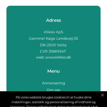
Adress
web:
www.klikko.dk
Menu
Annonsering
Om oss
Cookies
På vores website bruges cookies til at huske dine
indstillinger, statistik og personalisering af indhold og
Kontakta oss
annoncer. Denne information deles med tredjepart. Ved