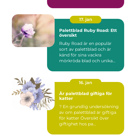
17. jan
Palettblad Ruby Road: Ett
översikt
Ruby Road är en populär
sort av palettblad och är
känd för sina vackra
mörkröda blad och unika
färgv...
16. jan
Är palettblad giftiga för
katter
? En grundlig undersökning
av om palettblad är giftiga
för katter Översikt över
giftighet hos pa...