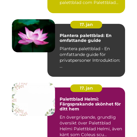
palettblad com Palettblad...
17. jan
Plantera palettblad: En
omfattande guide
Plantera palettblad - En
omfattande guide för
privatpersoner Introduktion:
...
17. jan
Palettblad Helmi:
Färgsprakande skönhet för
ditt hem
En övergripande, grundlig
översikt över Palettblad
Helmi Palettblad Helmi, även
känt som Coleus scu...