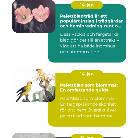
14. jan
Palettbladträd är ett
populärt inslag i trädgårdar
och heminredning runt om
i världen
Dess vackra och färgstarka
blad gör det till en attraktiv
växt att ha både inomhus
och utomhus. I de...
14. jan
Palettblad som blommar:
En omfattande guide
Palettblad som blommar -
En färgsprakande skönhet
för ditt hem Översikt över
palettblad som blomma...