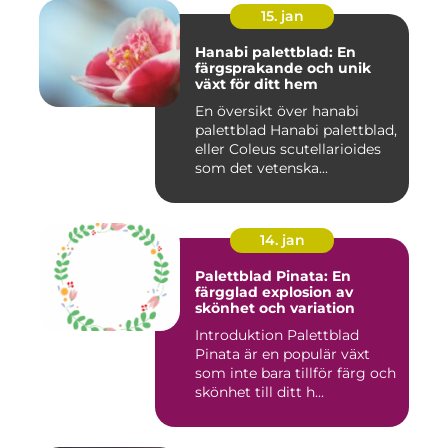
15. jan
Hanabi palettblad: En
färgsprakande och unik
växt för ditt hem
En översikt över hanabi
palettblad Hanabi palettblad,
eller Coleus scutellarioides
som det vetenska...
14. jan
Palettblad Pinata: En
färgglad explosion av
skönhet och variation
Introduktion Palettblad
Pinata är en populär växt
som inte bara tillför färg och
skönhet till ditt h...