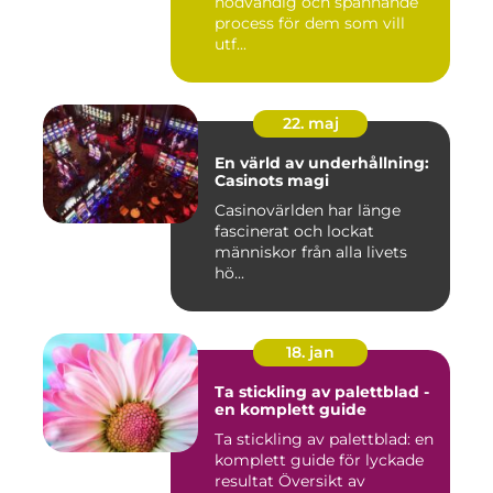
nödvändig och spännande
process för dem som vill
utf...
22. maj
En värld av underhållning:
Casinots magi
Casinovärlden har länge
fascinerat och lockat
människor från alla livets
hö...
18. jan
Ta stickling av palettblad -
en komplett guide
Ta stickling av palettblad: en
komplett guide för lyckade
resultat Översikt av