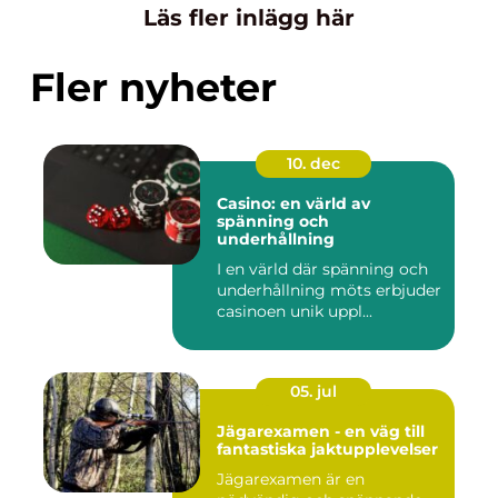
Läs fler inlägg här
Fler nyheter
10. dec
Casino: en värld av
spänning och
underhållning
I en värld där spänning och
underhållning möts erbjuder
casinoen unik uppl...
05. jul
Jägarexamen - en väg till
fantastiska jaktupplevelser
Jägarexamen är en