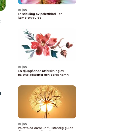
18. jan
Ta stickling av palettblad - en
komplett guide
t
d
18. jan
En djupgående utforskning av
palettbladssorter och deras namn
a
18. jan
Palettblad com: En fullständig guide