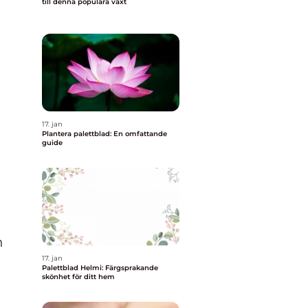
till denna populära växt
17. jan
Plantera palettblad: En omfattande
guide
n
17. jan
Palettblad Helmi: Färgsprakande
skönhet för ditt hem