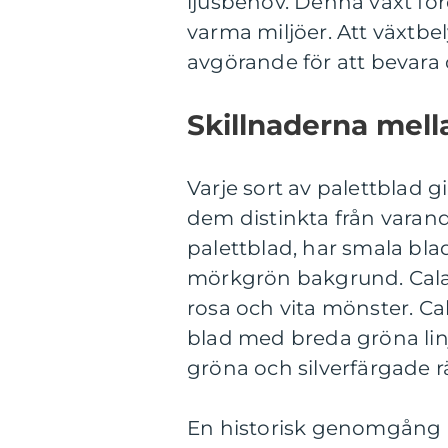
ljusbehov. Denna växt före
varma miljöer. Att växtb
avgörande för att bevara
Skillnaderna mella
Varje sort av palettblad 
dem distinkta från varan
palettblad, har smala blad
mörkgrön bakgrund. Cala
rosa och vita mönster. Ca
blad med breda gröna linj
gröna och silverfärgade r
En historisk genomgång a