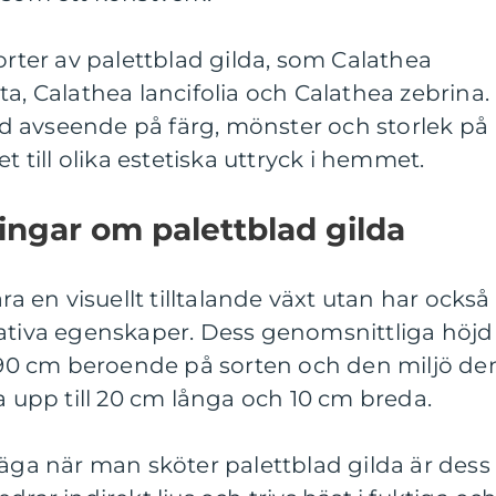
orter av palettblad gilda, som Calathea
ta, Calathea lancifolia och Calathea zebrina.
med avseende på färg, mönster och storlek på
t till olika estetiska uttryck i hemmet.
ingar om palettblad gilda
ra en visuellt tilltalande växt utan har också
tativa egenskaper. Dess genomsnittliga höjd
l 90 cm beroende på sorten och den miljö de
a upp till 20 cm långa och 10 cm breda.
väga när man sköter palettblad gilda är dess