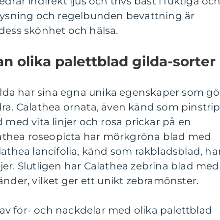
drar indirekt ljus och trivs bäst i fuktiga oc
elysning och regelbunden bevattning är
 dess skönhet och hälsa.
n olika palettblad gilda-sorter
gilda har sina egna unika egenskaper som gö
dra. Calathea ornata, även känd som pinstri
 med vita linjer och rosa prickar på en
thea roseopicta har mörkgröna blad med
lathea lancifolia, känd som rakbladsblad, ha
er. Slutligen har Calathea zebrina blad med
änder, vilket ger ett unikt zebramönster.
v för- och nackdelar med olika palettblad