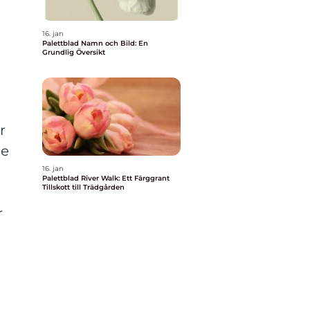
h
16. jan
Palettblad Namn och Bild: En
Grundlig Översikt
r
pe
16. jan
Palettblad River Walk: Ett Färggrant
Tillskott till Trädgården
r