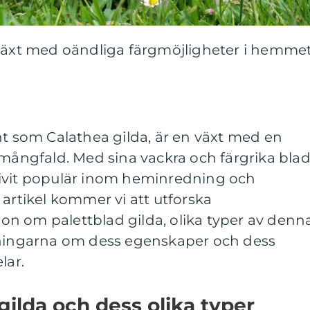
 växt med oändliga färgmöjligheter i hemme
nt som Calathea gilda, är en växt med en
 mångfald. Med sina vackra och färgrika bla
ivit populär inom heminredning och
 artikel kommer vi att utforska
n om palettblad gilda, olika typer av denn
tningarna om dess egenskaper och dess
lar.
gilda och dess olika typer