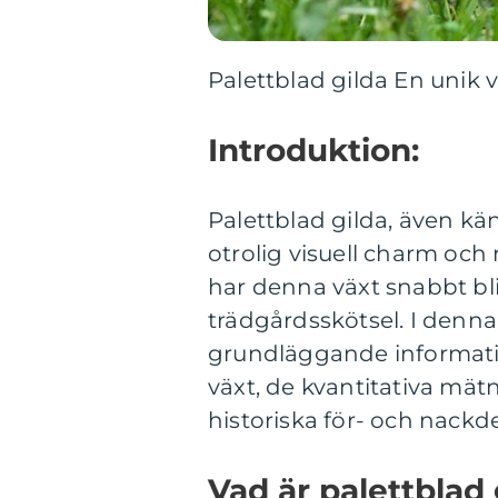
Palettblad gilda En unik
Introduktion:
Palettblad gilda, även kä
otrolig visuell charm och
har denna växt snabbt bl
trädgårdsskötsel. I denna
grundläggande informatio
växt, de kvantitativa mä
historiska för- och nackde
Vad är palettblad 