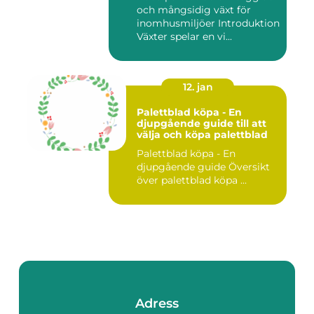
och mångsidig växt för
inomhusmiljöer Introduktion
Växter spelar en vi...
12. jan
Palettblad köpa - En
djupgående guide till att
välja och köpa palettblad
Palettblad köpa - En
djupgående guide Översikt
över palettblad köpa ...
Adress