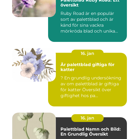
Palettblad Ruby Road: Ett
översikt
Ruby Road är en populär
sort av palettblad och är
känd för sina vackra
mörkröda blad och unika
färgv...
16. jan
Är palettblad giftiga för
katter
? En grundlig undersökning
av om palettblad är giftiga
för katter Översikt över
giftighet hos pa...
16. jan
Palettblad Namn och Bild:
En Grundlig Översikt