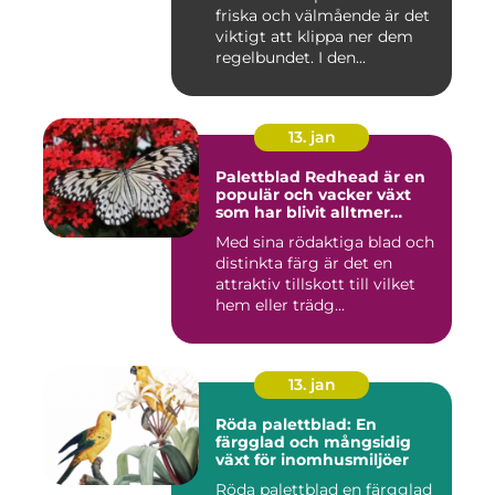
inomhusmiljöer
friska och välmående är det
viktigt att klippa ner dem
regelbundet. I den...
13. jan
Palettblad Redhead är en
populär och vacker växt
som har blivit alltmer
populär bland
Med sina rödaktiga blad och
trädgårdsentusiaster
distinkta färg är det en
attraktiv tillskott till vilket
hem eller trädg...
13. jan
Röda palettblad: En
färgglad och mångsidig
växt för inomhusmiljöer
Röda palettblad en färgglad