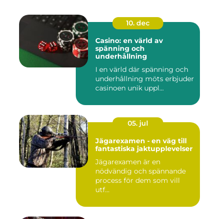
10. dec
Casino: en värld av
spänning och
underhållning
I en värld där spänning och
underhållning möts erbjuder
casinoen unik uppl...
05. jul
Jägarexamen - en väg till
fantastiska jaktupplevelser
Jägarexamen är en
nödvändig och spännande
process för dem som vill
utf...