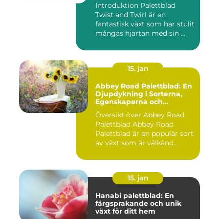
Introduktion Palettblad
Twist and Twirl är en
fantastisk växt som har stulit
mångas hjärtan med sin ...
15. jan
Abbey Road Palettblad: En
Djupdykning i Sorterna,
Egenskaperna och
Historien
Översikt över Abbey Road
Palettblad Abbey Road
Palettblad är en populär sort
av växt som är välkänd...
15. jan
Hanabi palettblad: En
färgsprakande och unik
växt för ditt hem