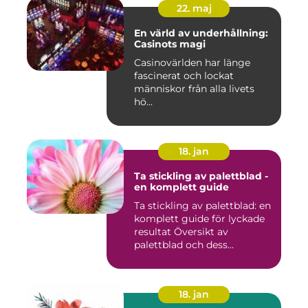
22. maj
En värld av underhållning:
Casinots magi
Casinovärlden har länge
fascinerat och lockat
människor från alla livets
hö...
18. jan
Ta stickling av palettblad -
en komplett guide
Ta stickling av palettblad: en
komplett guide för lyckade
resultat Översikt av
palettblad och dess...
18. jan