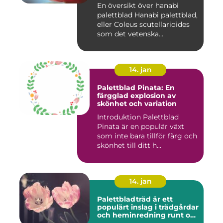
En översikt över hanabi
palettblad Hanabi palettblad,
eller Coleus scutellarioides
som det vetenska...
14. jan
Palettblad Pinata: En
färgglad explosion av
skönhet och variation
Introduktion Palettblad
Pinata är en populär växt
som inte bara tillför färg och
skönhet till ditt h...
14. jan
Palettbladträd är ett
populärt inslag i trädgårdar
och heminredning runt om