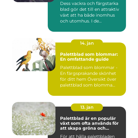
i världen
Dess vackra och färgstarka
blad gör det till en attraktiv
växt att ha både inomhus
och utomhus. I de...
14. jan
Palettblad som blommar:
En omfattande guide
Palettblad som blommar -
En färgsprakande skönhet
för ditt hem Översikt över
palettblad som blomma...
13. jan
Palettblad är en populär
växt som ofta används för
att skapa gröna och
färgglada utomhus- och
För att hålla palettbladen