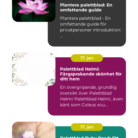
Plantera palettblad: En
omfattande guide
Plantera palettblad - En
omfattande guide för
privatpersoner Introduktion:
...
17. jan
Palettblad Helmi:
Färgsprakande skönhet för
ditt hem
En övergripande, grundlig
översikt över Palettblad
Helmi Palettblad Helmi, även
känt som Coleus scu...
17. jan