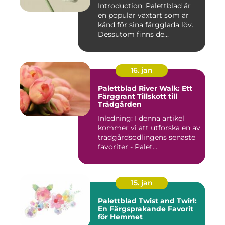
Introduction: Palettblad är
en populär växtart som är
känd för sina färgglada löv.
Dessutom finns de...
16. jan
Palettblad River Walk: Ett
Färggrant Tillskott till
Trädgården
Inledning: I denna artikel
kommer vi att utforska en av
trädgårdsodlingens senaste
favoriter - Palet...
15. jan
Palettblad Twist and Twirl:
En Färgsprakande Favorit
för Hemmet