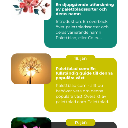
En djupgående utforskning
av palettbladssorter och
deras namn
Introduktion: En överblick
över palettbladssorter och
deras varierande namn
Palettblad, eller Coleu...
18. jan
Palettblad com: En
fullständig guide till denna
populära växt
Palettblad com - allt du
behöver veta om denna
populära växt Översikt av
palettblad com Palettblad...
17. jan