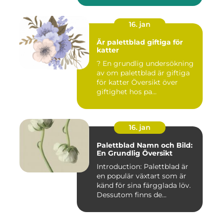
16. jan
Är palettblad giftiga för
katter
? En grundlig undersökning
av om palettblad är giftiga
för katter Översikt över
giftighet hos pa...
16. jan
Palettblad Namn och Bild:
En Grundlig Översikt
Introduction: Palettblad är
en populär växtart som är
känd för sina färgglada löv.
Dessutom finns de...