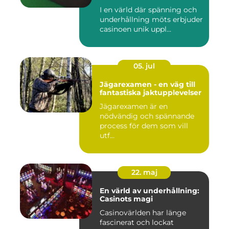
I en värld där spänning och
underhållning möts erbjuder
casinoen unik uppl...
05. jul
Jägarexamen - en väg till
fantastiska jaktupplevelser
Jägarexamen är en
nödvändig och spännande
process för dem som vill
utf...
22. maj
En värld av underhållning:
Casinots magi
Casinovärlden har länge
fascinerat och lockat