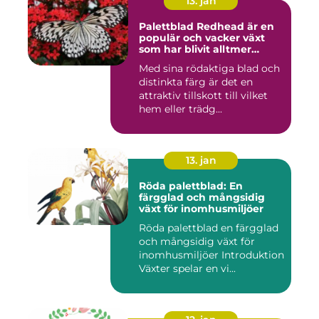
13. jan
Palettblad Redhead är en
populär och vacker växt
som har blivit alltmer
populär bland
Med sina rödaktiga blad och
trädgårdsentusiaster
distinkta färg är det en
attraktiv tillskott till vilket
hem eller trädg...
13. jan
Röda palettblad: En
färgglad och mångsidig
växt för inomhusmiljöer
Röda palettblad en färgglad
och mångsidig växt för
inomhusmiljöer Introduktion
Växter spelar en vi...