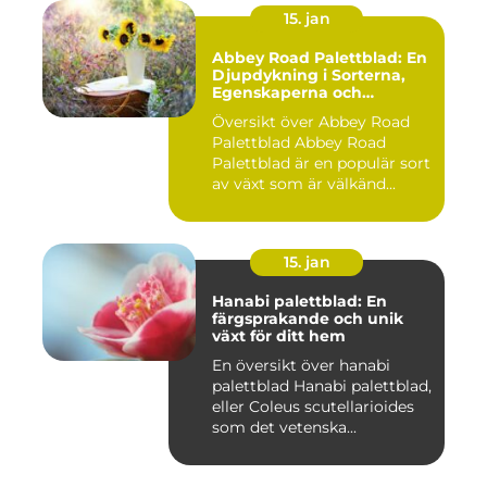
15. jan
Abbey Road Palettblad: En
Djupdykning i Sorterna,
Egenskaperna och
Historien
Översikt över Abbey Road
Palettblad Abbey Road
Palettblad är en populär sort
av växt som är välkänd...
15. jan
Hanabi palettblad: En
färgsprakande och unik
växt för ditt hem
En översikt över hanabi
palettblad Hanabi palettblad,
eller Coleus scutellarioides
som det vetenska...