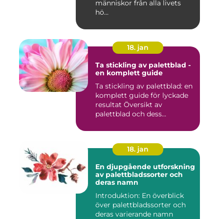
människor från alla livets
hö...
18. jan
Ta stickling av palettblad -
en komplett guide
Ta stickling av palettblad: en
komplett guide för lyckade
resultat Översikt av
palettblad och dess...
18. jan
En djupgående utforskning
av palettbladssorter och
deras namn
Introduktion: En överblick
över palettbladssorter och
deras varierande namn