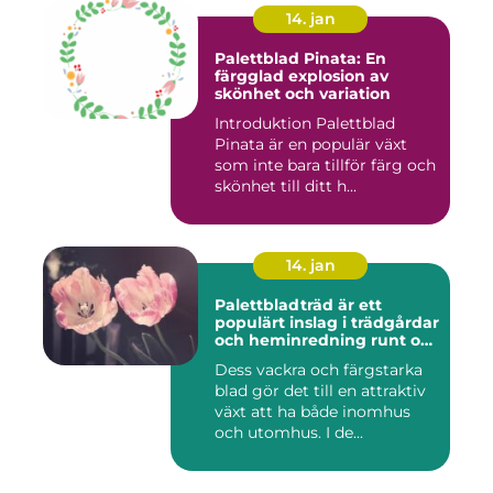
14. jan
Palettblad Pinata: En
färgglad explosion av
skönhet och variation
Introduktion Palettblad
Pinata är en populär växt
som inte bara tillför färg och
skönhet till ditt h...
14. jan
Palettbladträd är ett
populärt inslag i trädgårdar
och heminredning runt om
i världen
Dess vackra och färgstarka
blad gör det till en attraktiv
växt att ha både inomhus
och utomhus. I de...