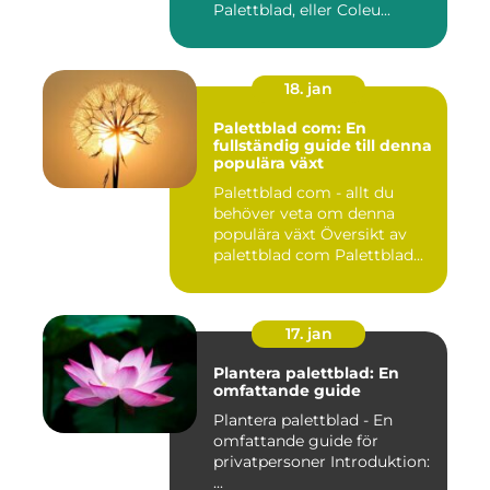
Palettblad, eller Coleu...
18. jan
Palettblad com: En
fullständig guide till denna
populära växt
Palettblad com - allt du
behöver veta om denna
populära växt Översikt av
palettblad com Palettblad...
17. jan
Plantera palettblad: En
omfattande guide
Plantera palettblad - En
omfattande guide för
privatpersoner Introduktion:
...