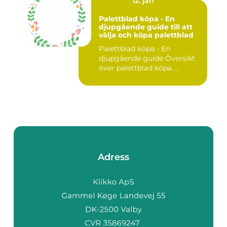
12. jan
Palettblad köpa - En
djupgående guide till att
välja och köpa palettblad
Palettblad köpa - En
djupgående guide Översikt
över palettblad köpa ...
Adress