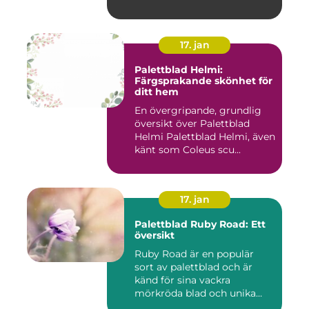
17. jan
Palettblad Helmi:
Färgsprakande skönhet för
ditt hem
En övergripande, grundlig
översikt över Palettblad
Helmi Palettblad Helmi, även
känt som Coleus scu...
17. jan
Palettblad Ruby Road: Ett
översikt
Ruby Road är en populär
sort av palettblad och är
känd för sina vackra
mörkröda blad och unika
färgv...