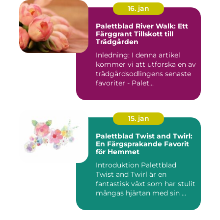
16. jan
Palettblad River Walk: Ett
Färggrant Tillskott till
Trädgården
Inledning: I denna artikel
kommer vi att utforska en av
trädgårdsodlingens senaste
favoriter - Palet...
15. jan
Palettblad Twist and Twirl:
En Färgsprakande Favorit
för Hemmet
Introduktion Palettblad
Twist and Twirl är en
fantastisk växt som har stulit
mångas hjärtan med sin ...