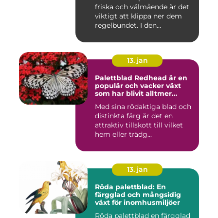
inomhusmiljöer
friska och välmående är det
viktigt att klippa ner dem
regelbundet. I den...
13. jan
Palettblad Redhead är en
populär och vacker växt
som har blivit alltmer
populär bland
Med sina rödaktiga blad och
trädgårdsentusiaster
distinkta färg är det en
attraktiv tillskott till vilket
hem eller trädg...
13. jan
Röda palettblad: En
färgglad och mångsidig
växt för inomhusmiljöer
Röda palettblad en färgglad