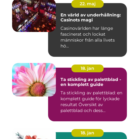
22. maj
En värld av underhållning:
Casinots magi
Casinovärlden har länge
fascinerat och lockat
människor från alla livets
hö...
18. jan
Ta stickling av palettblad -
en komplett guide
Ta stickling av palettblad: en
komplett guide för lyckade
resultat Översikt av
palettblad och dess...
18. jan