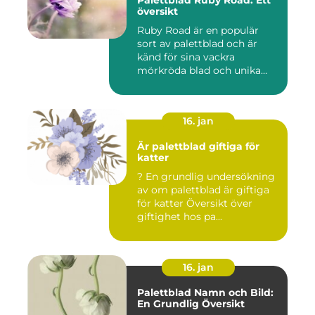
Palettblad Ruby Road: Ett
översikt
Ruby Road är en populär
sort av palettblad och är
känd för sina vackra
mörkröda blad och unika
färgv...
16. jan
Är palettblad giftiga för
katter
? En grundlig undersökning
av om palettblad är giftiga
för katter Översikt över
giftighet hos pa...
16. jan
Palettblad Namn och Bild:
En Grundlig Översikt