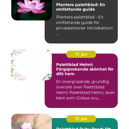
Plantera palettblad: En
omfattande guide
Plantera palettblad - En
omfattande guide för
privatpersoner Introduktion:
...
17. jan
Palettblad Helmi:
Färgsprakande skönhet för
ditt hem
En övergripande, grundlig
översikt över Palettblad
Helmi Palettblad Helmi, även
känt som Coleus scu...
17. jan