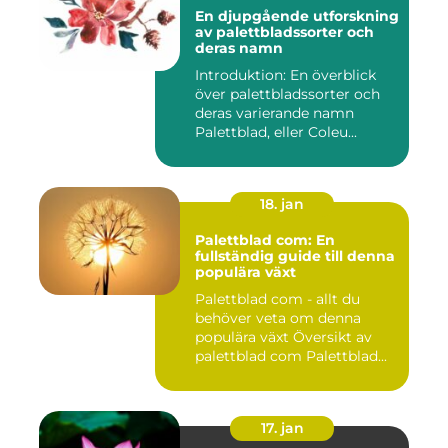
En djupgående utforskning
av palettbladssorter och
deras namn
Introduktion: En överblick
över palettbladssorter och
deras varierande namn
Palettblad, eller Coleu...
18. jan
Palettblad com: En
fullständig guide till denna
populära växt
Palettblad com - allt du
behöver veta om denna
populära växt Översikt av
palettblad com Palettblad...
17. jan