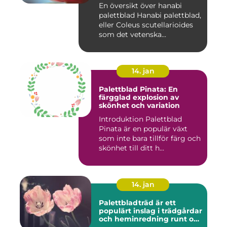
En översikt över hanabi
palettblad Hanabi palettblad,
eller Coleus scutellarioides
som det vetenska...
14. jan
Palettblad Pinata: En
färgglad explosion av
skönhet och variation
Introduktion Palettblad
Pinata är en populär växt
som inte bara tillför färg och
skönhet till ditt h...
14. jan
Palettbladträd är ett
populärt inslag i trädgårdar
och heminredning runt om