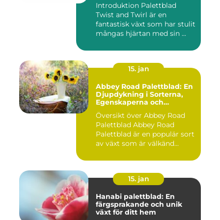
Introduktion Palettblad
Twist and Twirl är en
fantastisk växt som har stulit
mångas hjärtan med sin ...
15. jan
Abbey Road Palettblad: En
Djupdykning i Sorterna,
Egenskaperna och
Historien
Översikt över Abbey Road
Palettblad Abbey Road
Palettblad är en populär sort
av växt som är välkänd...
15. jan
Hanabi palettblad: En
färgsprakande och unik
växt för ditt hem