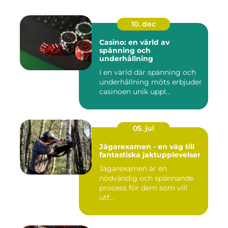
10. dec
Casino: en värld av
spänning och
underhållning
I en värld där spänning och
underhållning möts erbjuder
casinoen unik uppl...
05. jul
Jägarexamen - en väg till
fantastiska jaktupplevelser
Jägarexamen är en
nödvändig och spännande
process för dem som vill
utf...