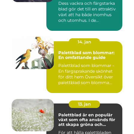
i världen
Dess vackra och färgstarka
blad gör det till en attraktiv
växt att ha både inomhus
och utomhus. I de...
14. jan
Palettblad som blommar:
En omfattande guide
Palettblad som blommar -
En färgsprakande skönhet
för ditt hem Översikt över
palettblad som blomma...
13. jan
Palettblad är en populär
växt som ofta används för
att skapa gröna och
färgglada utomhus- och
För att hålla palettbladen