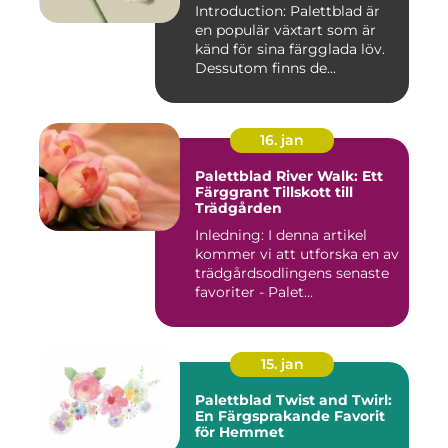
Introduction: Palettblad är
en populär växtart som är
känd för sina färgglada löv.
Dessutom finns de...
16. jan
Palettblad River Walk: Ett
Färggrant Tillskott till
Trädgården
Inledning: I denna artikel
kommer vi att utforska en av
trädgårdsodlingens senaste
favoriter - Palet...
15. jan
Palettblad Twist and Twirl:
En Färgsprakande Favorit
för Hemmet