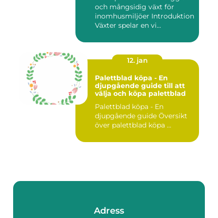
och mångsidig växt för
inomhusmiljöer Introduktion
Växter spelar en vi...
12. jan
Palettblad köpa - En
djupgående guide till att
välja och köpa palettblad
Palettblad köpa - En
djupgående guide Översikt
över palettblad köpa ...
Adress