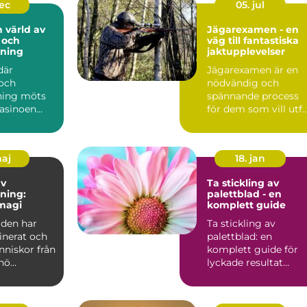
dec
05. jul
n värld av
Jägarexamen - en
 och
väg till fantastiska
lning
jaktupplevelser
där
Jägarexamen är en
och
nödvändig och
ning möts
spännande process
casinoen
för dem som vill utf..
.
maj
18. jan
av
Ta stickling av
ning:
palettblad - en
magi
komplett guide
lden har
Ta stickling av
inerat och
palettblad: en
nniskor från
komplett guide för
hö...
lyckade resultat
Översikt av palettbl
och dess...