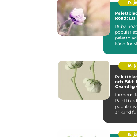
17. j
Palettbla
Road: Ett 
Ruby Road
populär so
palettblad
känd för s
mörkröda 
unika färgv
16. j
Palettbl
och Bild:
Grundlig 
Introducti
Palettblad
populär v
är känd fö
färgglada 
Dessutom f
15. j