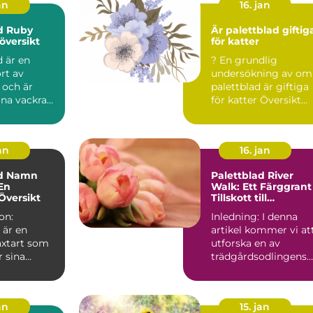
an
16. jan
d Ruby
Är palettblad giftig
översikt
för katter
 är en
? En grundlig
rt av
undersökning av om
 och är
palettblad är giftiga
ina vackra
för katter Översikt
blad och
över giftighet hos
...
pa...
an
16. jan
ad Namn
Palettblad River
 En
Walk: Ett Färggrant
Översikt
Tillskott till
Trädgården
on:
Inledning: I denna
 är en
artikel kommer vi at
äxtart som
utforska en av
r sina
trädgårdsodlingens
löv.
senaste favoriter -
inns de...
Palet...
an
15. jan