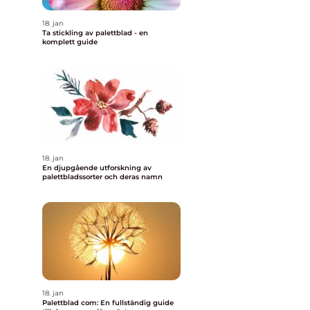
18. jan
Ta stickling av palettblad - en
komplett guide
18. jan
En djupgående utforskning av
palettbladssorter och deras namn
18. jan
Palettblad com: En fullständig guide