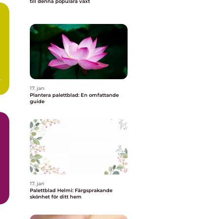
till denna populära växt
.
17. jan
Plantera palettblad: En omfattande
guide
17. jan
Palettblad Helmi: Färgsprakande
ad
skönhet för ditt hem