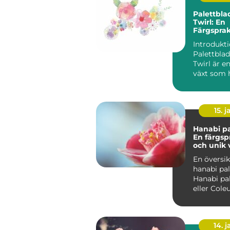
Palettbla
Twirl: En
Färgspra
Favorit f
Introdukt
Palettblad
Twirl är e
växt som h
mångas h
sin ...
15. j
Hanabi pa
En färgs
och unik v
hem
En översik
hanabi pal
Hanabi pal
eller Cole
scutellari
det vetensk
14. 