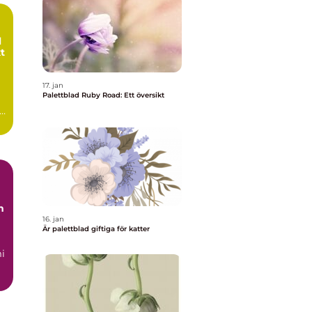
l
t
17. jan
Palettblad Ruby Road: Ett översikt
ad
m
16. jan
Är palettblad giftiga för katter
i
us