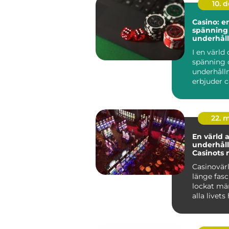
10. 
Casino: e
spänning
underhål
I en värld 
spänning 
underhåll
erbjuder 
unik uppl..
22. 
En värld 
underhåll
Casinots 
Casinovär
länge fasc
lockat mä
alla livets 