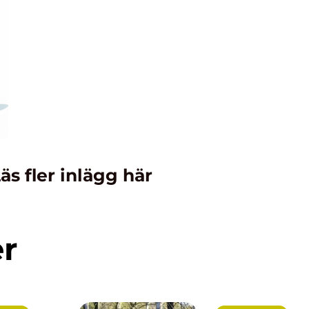
äs fler inlägg här
er