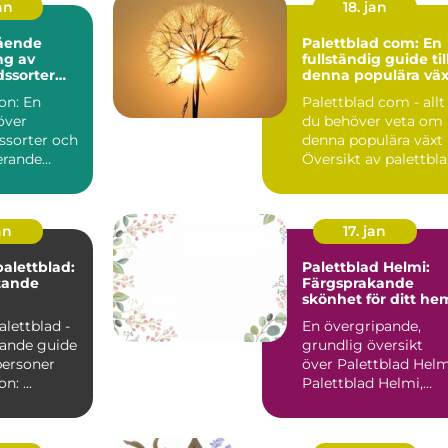
an
18. jan
ående
Palettblad com: En
ng av
fullständig guide til
dssorter
denna populära väx
s namn
on: En
Palettblad com - allt
över
du behöver veta om
ssorter och
denna populära växt
erande
Översikt av palettbl
com Palettblad...
an
17. jan
palettblad:
Palettblad Helmi:
tande
Färgsprakande
skönhet för ditt he
alettblad -
En övergripande,
ande guide
grundlig översikt
personer
över Palettblad Helm
Introduktion: ...
Palettblad Helmi,
även känt som Cole
scu...