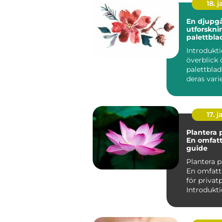
18. j
En djupg
utforskni
palettbla
och dera
Introdukti
överblick 
palettblad
deras vari
namn Palettblad, eller
Coleu...
17. j
Plantera 
En omfat
guide
Plantera p
En omfatt
för privat