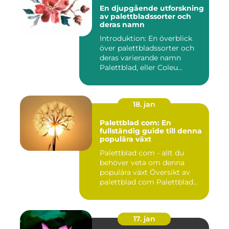
En djupgående utforskning
av palettbladssorter och
deras namn
Introduktion: En överblick
över palettbladssorter och
deras varierande namn
Palettblad, eller Coleu...
18. jan
Palettblad com: En
fullständig guide till denna
populära växt
Palettblad com - allt du
behöver veta om denna
populära växt Översikt av
palettblad com Palettblad...
17. jan