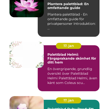
Plantera palettblad: En
omfattande guide
Plantera palettblad - En
omfattande guide för
privatpersoner Introduktion:
...
17. jan
Palettblad Helmi:
Färgsprakande skönhet för
ditt hem
En övergripande, grundlig
översikt över Palettblad
Helmi Palettblad Helmi, även
känt som Coleus scu...
17. jan