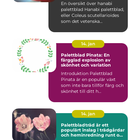
En översikt över hanabi
palettblad Hanabi palettblad,
eller Coleus scutellarioides
som det vetenska...
14. jan
Palettblad Pinata: En
färgglad explosion av
skönhet och variation
Introduktion Palettblad
Pinata är en populär växt
som inte bara tillför färg och
skönhet till ditt h...
14. jan
Palettbladträd är ett
populärt inslag i trädgårdar
och heminredning runt om