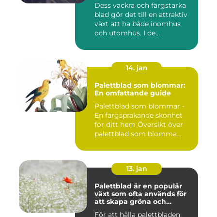
i världen
Dess vackra och färgstarka
blad gör det till en attraktiv
växt att ha både inomhus
och utomhus. I de...
14. jan
Palettblad som blommar:
En omfattande guide
Palettblad som blommar -
En färgsprakande skönhet
för ditt hem Översikt över
palettblad som blomma...
13. jan
Palettblad är en populär
växt som ofta används för
att skapa gröna och
färgglada utomhus- och
För att hålla palettbladen