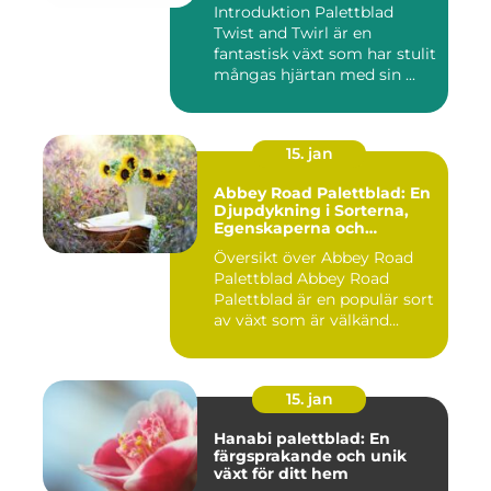
Introduktion Palettblad
Twist and Twirl är en
fantastisk växt som har stulit
mångas hjärtan med sin ...
15. jan
Abbey Road Palettblad: En
Djupdykning i Sorterna,
Egenskaperna och
Historien
Översikt över Abbey Road
Palettblad Abbey Road
Palettblad är en populär sort
av växt som är välkänd...
15. jan
Hanabi palettblad: En
färgsprakande och unik
växt för ditt hem