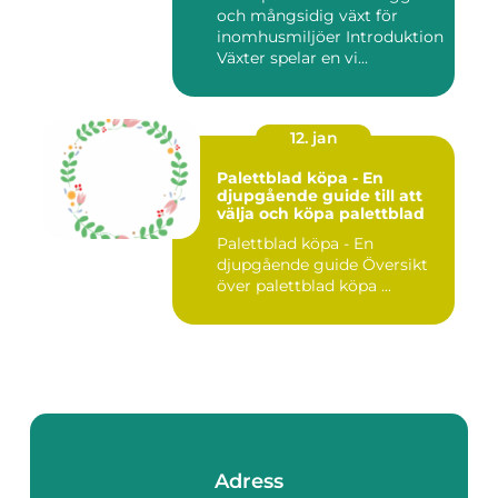
och mångsidig växt för
inomhusmiljöer Introduktion
Växter spelar en vi...
12. jan
Palettblad köpa - En
djupgående guide till att
välja och köpa palettblad
Palettblad köpa - En
djupgående guide Översikt
över palettblad köpa ...
Adress