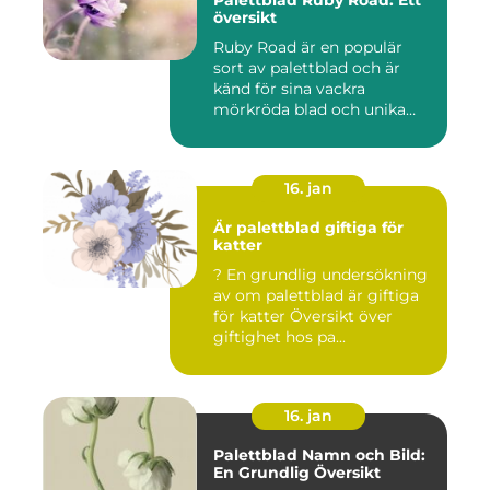
Palettblad Ruby Road: Ett
översikt
Ruby Road är en populär
sort av palettblad och är
känd för sina vackra
mörkröda blad och unika
färgv...
16. jan
Är palettblad giftiga för
katter
? En grundlig undersökning
av om palettblad är giftiga
för katter Översikt över
giftighet hos pa...
16. jan
Palettblad Namn och Bild:
En Grundlig Översikt