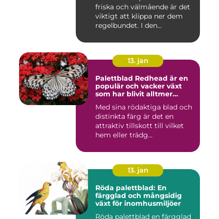
inomhusmiljöer
friska och välmående är det
viktigt att klippa ner dem
regelbundet. I den...
13. jan
Palettblad Redhead är en
populär och vacker växt
som har blivit alltmer
populär bland
Med sina rödaktiga blad och
trädgårdsentusiaster
distinkta färg är det en
attraktiv tillskott till vilket
hem eller trädg...
13. jan
Röda palettblad: En
färgglad och mångsidig
växt för inomhusmiljöer
Röda palettblad en färgglad