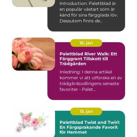
Introduction: Palettblad är
en populär växtart som är
känd för sina färgglada löv.
Dessutom finns de...
16. jan
Palettblad River Walk: Ett
Färggrant Tillskott till
Trädgården
Inledning: I denna artikel
kommer vi att utforska en av
trädgårdsodlingens senaste
favoriter - Palet...
15. jan
Palettblad Twist and Twirl:
En Färgsprakande Favorit
för Hemmet