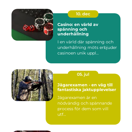
10. dec
Casino: en värld av
spänning och
underhållning
I en värld där spänning och
underhållning möts erbjuder
casinoen unik uppl...
05. jul
Jägarexamen - en väg till
fantastiska jaktupplevelser
Jägarexamen är en
nödvändig och spännande
process för dem som vill
utf...