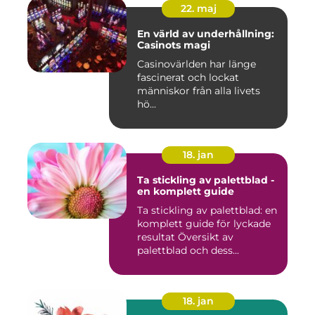
22. maj
En värld av underhållning:
Casinots magi
Casinovärlden har länge
fascinerat och lockat
människor från alla livets
hö...
18. jan
Ta stickling av palettblad -
en komplett guide
Ta stickling av palettblad: en
komplett guide för lyckade
resultat Översikt av
palettblad och dess...
18. jan