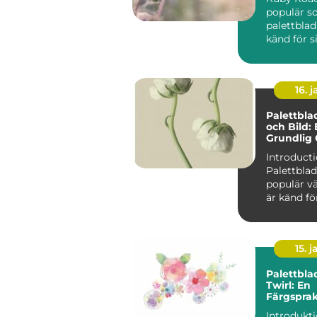
populär so
palettblad
känd för s
mörkröda 
unika färgv
16. j
Palettbl
och Bild:
Grundlig 
Introducti
Palettblad
populär v
är känd fö
färgglada 
Dessutom f
15. j
Palettbla
Twirl: En
Färgspra
Favorit f
Introdukt