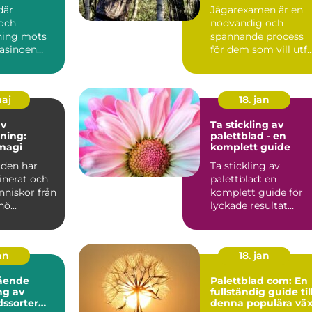
där
Jägarexamen är en
och
nödvändig och
ning möts
spännande process
casinoen
för dem som vill utf..
.
maj
18. jan
av
Ta stickling av
ning:
palettblad - en
magi
komplett guide
lden har
Ta stickling av
inerat och
palettblad: en
nniskor från
komplett guide för
hö...
lyckade resultat
Översikt av palettbl
och dess...
an
18. jan
ående
Palettblad com: En
ng av
fullständig guide til
dssorter
denna populära väx