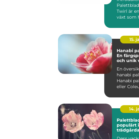
Palettblad
Twirl är e
växt som h
mångas h
sin ...
15. j
Hanabi pa
En färgs
och unik v
hem
En översik
hanabi pal
Hanabi pal
eller Cole
scutellari
det vetensk
14. 
Palettbla
populärt i
trädgårda
heminred
Dess vack