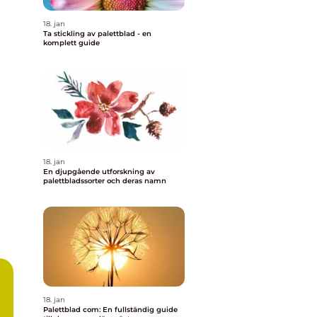
18. jan
Ta stickling av palettblad - en
komplett guide
18. jan
En djupgående utforskning av
palettbladssorter och deras namn
18. jan
Palettblad com: En fullständig guide