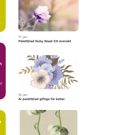
ad
17. jan
Palettblad Ruby Road: Ett översikt
m
i
us
16. jan
Är palettblad giftiga för katter
a