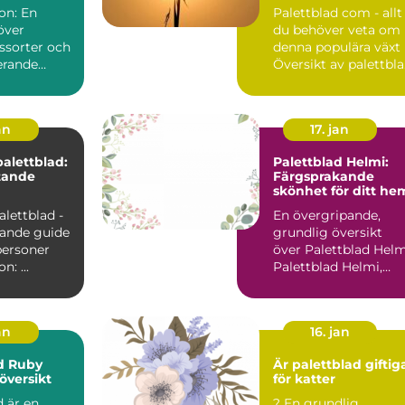
s namn
on: En
Palettblad com - allt
över
du behöver veta om
ssorter och
denna populära växt
erande
Översikt av palettbl
com Palettblad...
an
17. jan
palettblad:
Palettblad Helmi:
tande
Färgsprakande
skönhet för ditt he
alettblad -
En övergripande,
ande guide
grundlig översikt
personer
över Palettblad Helm
Introduktion: ...
Palettblad Helmi,
även känt som Cole
scu...
an
16. jan
d Ruby
Är palettblad giftig
översikt
för katter
 är en
? En grundlig