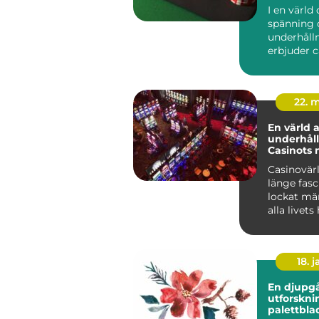
I en värld 
spänning 
underhåll
erbjuder 
unik uppl..
22. 
En värld 
underhåll
Casinots 
Casinovär
länge fasc
lockat mä
alla livets 
18. j
En djupg
utforskni
palettbla