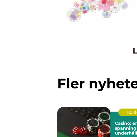
L
Fler nyhet
10. 
Casino: e
spänning
underhål