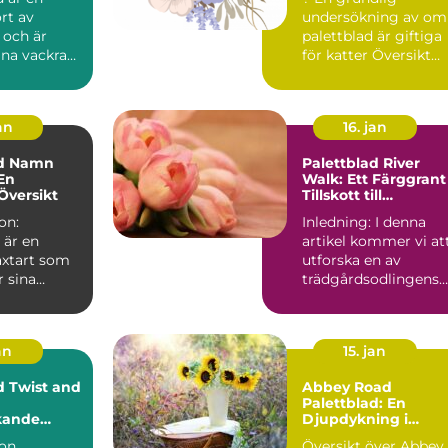
rt av
undersökning av om
 och är
palettblad är giftiga
ina vackra
för katter Översikt
blad och
över giftighet hos
...
pa...
an
16. jan
ad Namn
Palettblad River
 En
Walk: Ett Färggrant
Översikt
Tillskott till
Trädgården
on:
Inledning: I denna
 är en
artikel kommer vi at
äxtart som
utforska en av
r sina
trädgårdsodlingens
löv.
senaste favoriter -
inns de...
Palet...
an
15. jan
d Twist and
Abbey Road
Palettblad: En
kande
Djupdykning i
ör Hemmet
Sorterna,
ion
Översikt över Abbey