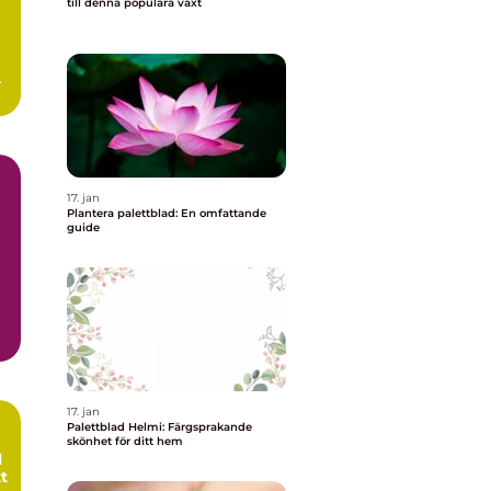
till denna populära växt
.
17. jan
Plantera palettblad: En omfattande
guide
ad
17. jan
Palettblad Helmi: Färgsprakande
skönhet för ditt hem
l
t