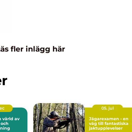
äs fler inlägg här
er
dec
05. jul
n värld av
Jägarexamen - en
 och
väg till fantastiska
lning
jaktupplevelser