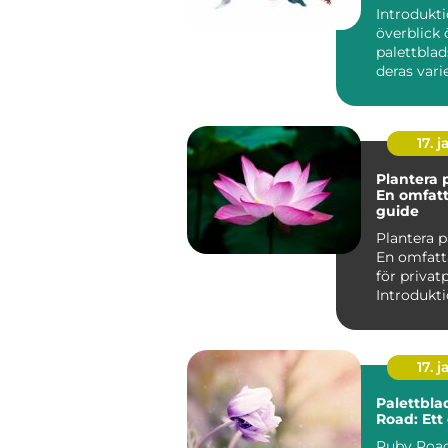
och dera
Introdukti
överblick 
palettblad
deras vari
namn Palettblad, eller
Coleu...
17. j
Plantera 
En omfat
guide
Plantera p
En omfatt
för privat
17. j
Palettbla
Road: Ett 
Ruby Road