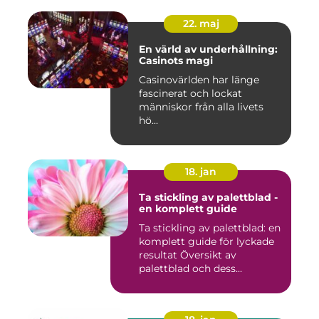
22. maj
En värld av underhållning:
Casinots magi
Casinovärlden har länge
fascinerat och lockat
människor från alla livets
hö...
18. jan
Ta stickling av palettblad -
en komplett guide
Ta stickling av palettblad: en
komplett guide för lyckade
resultat Översikt av
palettblad och dess...