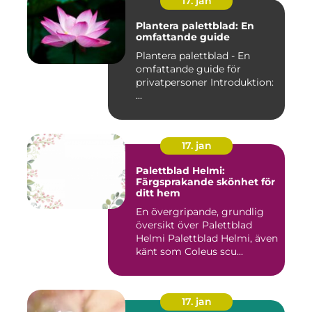
17. jan
Plantera palettblad: En
omfattande guide
Plantera palettblad - En
omfattande guide för
privatpersoner Introduktion:
...
17. jan
Palettblad Helmi:
Färgsprakande skönhet för
ditt hem
En övergripande, grundlig
översikt över Palettblad
Helmi Palettblad Helmi, även
känt som Coleus scu...
17. jan