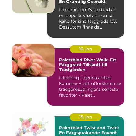
En Grundlig Översikt
Introduction: Palettblad är
en populär växtart som är
känd för sina färgglada löv.
Dessutom finns de...
16. jan
Palettblad River Walk: Ett
Färggrant Tillskott till
Trädgården
Inledning: I denna artikel
kommer vi att utforska en av
trädgårdsodlingens senaste
favoriter - Palet...
15. jan
Palettblad Twist and Twirl:
En Färgsprakande Favorit