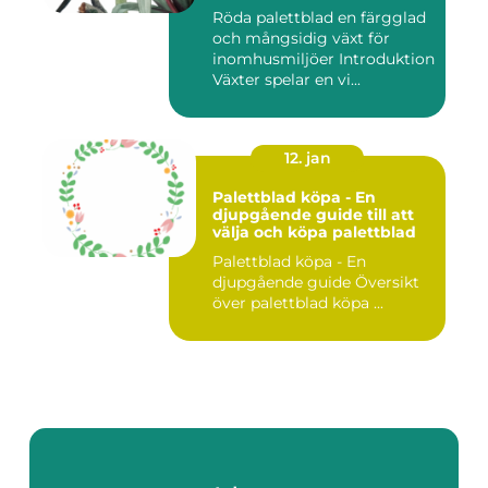
Röda palettblad en färgglad
och mångsidig växt för
inomhusmiljöer Introduktion
Växter spelar en vi...
12. jan
Palettblad köpa - En
djupgående guide till att
välja och köpa palettblad
Palettblad köpa - En
djupgående guide Översikt
över palettblad köpa ...