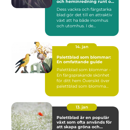
och heminredning runt om
i världen
Dess vackra och färgstarka
blad gör det till en attraktiv
växt att ha både inomhus
och utomhus. I de...
14. jan
Palettblad som blommar:
En omfattande guide
Palettblad som blommar -
En färgsprakande skönhet
för ditt hem Översikt över
palettblad som blomma...
13. jan
Palettblad är en populär
växt som ofta används för
att skapa gröna och