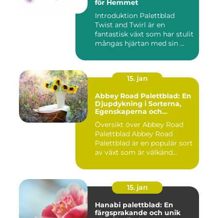
för Hemmet
Introduktion Palettblad
Twist and Twirl är en
fantastisk växt som har stulit
mångas hjärtan med sin ...
15. jan
Abbey Road Palettblad: En
Djupdykning i Sorterna,
Egenskaperna och
Historien
Översikt över Abbey Road
Palettblad Abbey Road
Palettblad är en populär sort
av växt som är välkänd...
15. jan
Hanabi palettblad: En
färgsprakande och unik