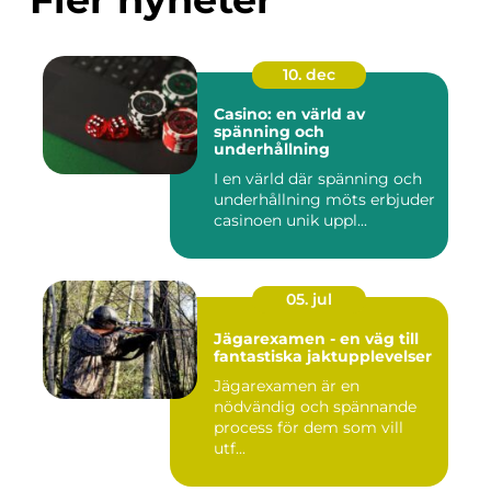
10. dec
Casino: en värld av
spänning och
underhållning
I en värld där spänning och
underhållning möts erbjuder
casinoen unik uppl...
05. jul
Jägarexamen - en väg till
fantastiska jaktupplevelser
Jägarexamen är en
nödvändig och spännande
process för dem som vill
utf...