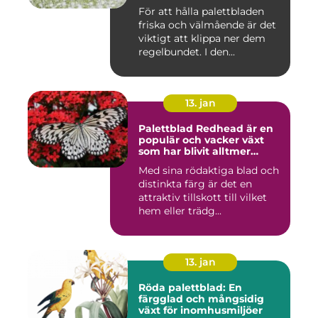
färgglada utomhus- och
För att hålla palettbladen
inomhusmiljöer
friska och välmående är det
viktigt att klippa ner dem
regelbundet. I den...
13. jan
Palettblad Redhead är en
populär och vacker växt
som har blivit alltmer
populär bland
Med sina rödaktiga blad och
trädgårdsentusiaster
distinkta färg är det en
attraktiv tillskott till vilket
hem eller trädg...
13. jan
Röda palettblad: En
färgglad och mångsidig
växt för inomhusmiljöer