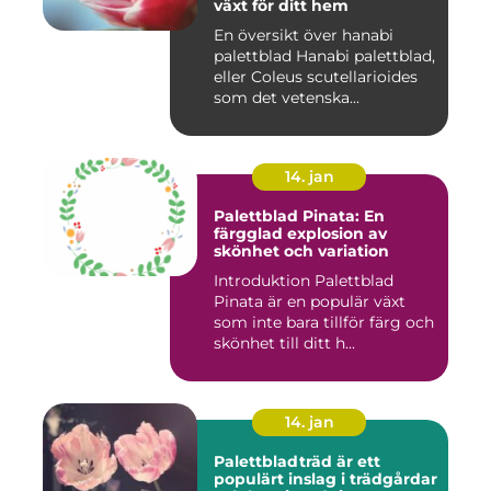
växt för ditt hem
En översikt över hanabi
palettblad Hanabi palettblad,
eller Coleus scutellarioides
som det vetenska...
14. jan
Palettblad Pinata: En
färgglad explosion av
skönhet och variation
Introduktion Palettblad
Pinata är en populär växt
som inte bara tillför färg och
skönhet till ditt h...
14. jan
Palettbladträd är ett
populärt inslag i trädgårdar