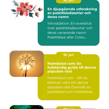
18. jan
En djupgående utforskning
av palettbladssorter och
deras namn
Introduktion: En överblick
över palettbladssorter och
deras varierande namn
Palettblad, eller Coleu...
18. jan
Palettblad com: En
fullständig guide till denna
populära växt
Palettblad com - allt du
behöver veta om denna
populära växt Översikt av
palettblad com Palettblad...