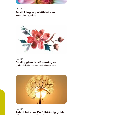
18. jan
Ta stickling av palettblad - en
komplett guide
18. jan
En djupgående utforskning av
palettbladssorter och deras namn
18. jan
Palettblad com: En fullständig guide