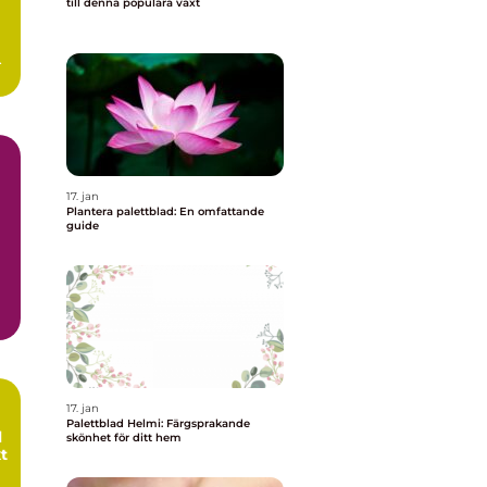
till denna populära växt
.
17. jan
Plantera palettblad: En omfattande
guide
ad
17. jan
Palettblad Helmi: Färgsprakande
l
skönhet för ditt hem
t