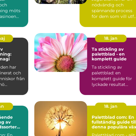
och
nödvändig och
ning möts
spännande process
casinoen
för dem som vill utf..
.
maj
18. jan
av
Ta stickling av
ning:
palettblad - en
magi
komplett guide
lden har
Ta stickling av
inerat och
palettblad: en
nniskor från
komplett guide för
hö...
lyckade resultat
Översikt av palettbl
och dess...
an
18. jan
ående
Palettblad com: En
ng av
fullständig guide til
dssorter
denna populära väx
s namn
on: En
Palettblad com - allt