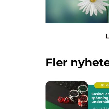
L
Fler nyhet
10. 
Casino: e
spänning
underhål
I en värld 