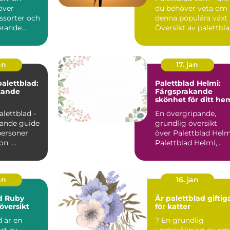
över
du behöver veta om
ssorter och
denna populära växt
erande
Översikt av palettbl
com Palettblad...
an
17. jan
palettblad:
Palettblad Helmi:
tande
Färgsprakande
skönhet för ditt he
alettblad -
En övergripande,
ande guide
grundlig översikt
personer
över Palettblad Helm
Introduktion: ...
Palettblad Helmi,
även känt som Cole
scu...
an
16. jan
d Ruby
Är palettblad giftig
översikt
för katter
 är en
? En grundlig
rt av
undersökning av om