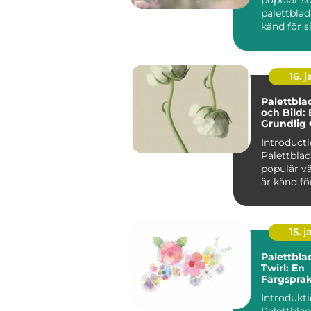
palettblad
känd för s
mörkröda 
unika färgv
16. j
Palettbl
och Bild:
Grundlig 
Introducti
Palettblad
populär v
är känd fö
färgglada 
Dessutom f
15. j
Palettbla
Twirl: En
Färgspra
Favorit f
Introdukt
Palettblad