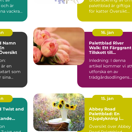
 och är
palettblad är giftiga
ina vackra
för katter Översikt
blad och
över giftighet hos
...
pa...
an
16. jan
ad Namn
Palettblad River
 En
Walk: Ett Färggrant
Översikt
Tillskott till
Trädgården
on:
Inledning: I denna
 är en
artikel kommer vi at
äxtart som
utforska en av
r sina
trädgårdsodlingens
löv.
senaste favoriter -
inns de...
Palet...
an
15. jan
d Twist and
Abbey Road
Palettblad: En
kande
Djupdykning i
ör Hemmet
Sorterna,
ion
Översikt över Abbey
Egenskaperna och
 Twist and
Road Palettblad