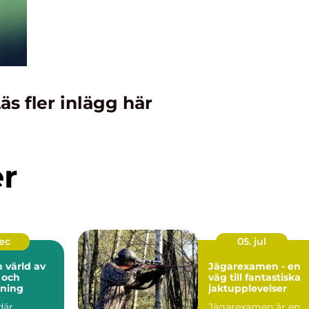
äs fler inlägg här
er
dec
05. jul
n värld av
Jägarexamen - en
 och
väg till fantastiska
lning
jaktupplevelser
där
Jägarexamen är en