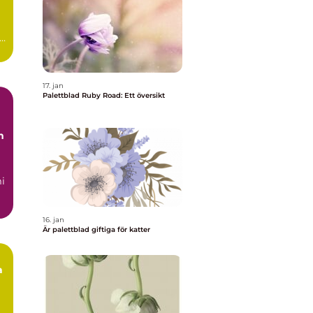
ad
17. jan
Palettblad Ruby Road: Ett översikt
m
i
us
16. jan
Är palettblad giftiga för katter
a