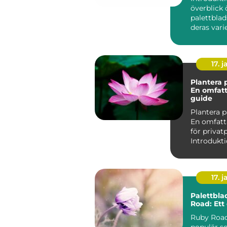
överblick 
palettblad
deras vari
namn Palettblad, eller
Coleu...
17. j
Plantera 
En omfat
guide
Plantera p
En omfatt
för privat
17. j
Palettbla
Road: Ett 
Ruby Road
populär so