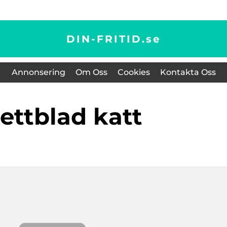
DIN-FRITID.
se
Annonsering
Om Oss
Cookies
Kontakta Oss
alettblad katt