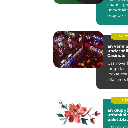
spänning 
underhåll
erbjuder 
unik uppl..
22. 
En värld 
underhåll
Casinots 
Casinovär
länge fasc
lockat mä
alla livets 
18. j
En djupg
utforskni
palettbla
och dera
Introdukti