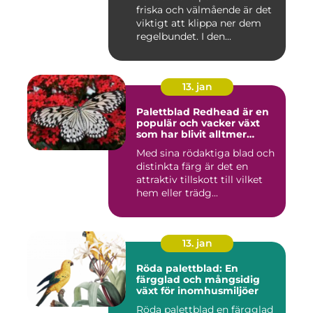
inomhusmiljöer
friska och välmående är det
viktigt att klippa ner dem
regelbundet. I den...
13. jan
Palettblad Redhead är en
populär och vacker växt
som har blivit alltmer
populär bland
Med sina rödaktiga blad och
trädgårdsentusiaster
distinkta färg är det en
attraktiv tillskott till vilket
hem eller trädg...
13. jan
Röda palettblad: En
färgglad och mångsidig
växt för inomhusmiljöer
Röda palettblad en färgglad