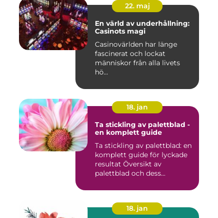
22. maj
En värld av underhållning:
Casinots magi
Casinovärlden har länge
fascinerat och lockat
människor från alla livets
hö...
18. jan
Ta stickling av palettblad -
en komplett guide
Ta stickling av palettblad: en
komplett guide för lyckade
resultat Översikt av
palettblad och dess...
18. jan