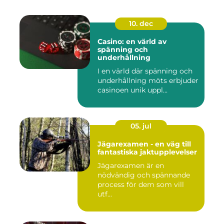
10. dec
Casino: en värld av
spänning och
underhållning
I en värld där spänning och
underhållning möts erbjuder
casinoen unik uppl...
05. jul
Jägarexamen - en väg till
fantastiska jaktupplevelser
Jägarexamen är en
nödvändig och spännande
process för dem som vill
utf...