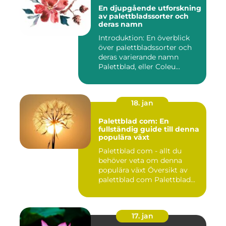
En djupgående utforskning
av palettbladssorter och
deras namn
Introduktion: En överblick
över palettbladssorter och
deras varierande namn
Palettblad, eller Coleu...
18. jan
Palettblad com: En
fullständig guide till denna
populära växt
Palettblad com - allt du
behöver veta om denna
populära växt Översikt av
palettblad com Palettblad...
17. jan