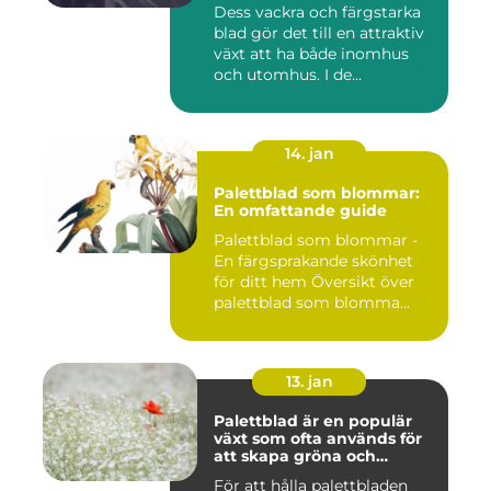
i världen
Dess vackra och färgstarka
blad gör det till en attraktiv
växt att ha både inomhus
och utomhus. I de...
14. jan
Palettblad som blommar:
En omfattande guide
Palettblad som blommar -
En färgsprakande skönhet
för ditt hem Översikt över
palettblad som blomma...
13. jan
Palettblad är en populär
växt som ofta används för
att skapa gröna och
färgglada utomhus- och
För att hålla palettbladen