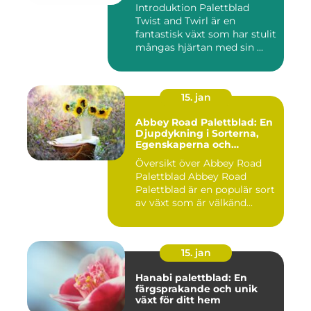
Introduktion Palettblad
Twist and Twirl är en
fantastisk växt som har stulit
mångas hjärtan med sin ...
15. jan
Abbey Road Palettblad: En
Djupdykning i Sorterna,
Egenskaperna och
Historien
Översikt över Abbey Road
Palettblad Abbey Road
Palettblad är en populär sort
av växt som är välkänd...
15. jan
Hanabi palettblad: En
färgsprakande och unik
växt för ditt hem