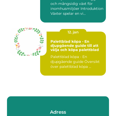
och mångsidig växt för
inomhusmiljöer Introduktion
Växter spelar en vi...
12. jan
Palettblad köpa - En
djupgående guide till att
välja och köpa palettblad
Palettblad köpa - En
djupgående guide Översikt
över palettblad köpa ...
Adress