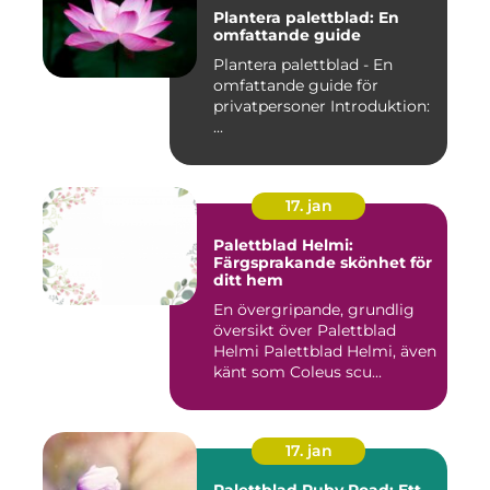
Plantera palettblad: En
omfattande guide
Plantera palettblad - En
omfattande guide för
privatpersoner Introduktion:
...
17. jan
Palettblad Helmi:
Färgsprakande skönhet för
ditt hem
En övergripande, grundlig
översikt över Palettblad
Helmi Palettblad Helmi, även
känt som Coleus scu...
17. jan