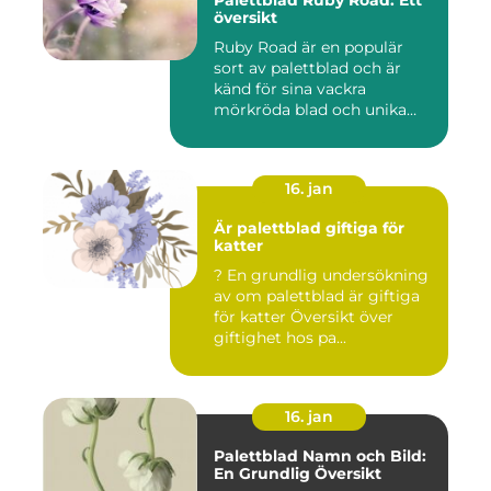
Palettblad Ruby Road: Ett
översikt
Ruby Road är en populär
sort av palettblad och är
känd för sina vackra
mörkröda blad och unika
färgv...
16. jan
Är palettblad giftiga för
katter
? En grundlig undersökning
av om palettblad är giftiga
för katter Översikt över
giftighet hos pa...
16. jan
Palettblad Namn och Bild:
En Grundlig Översikt