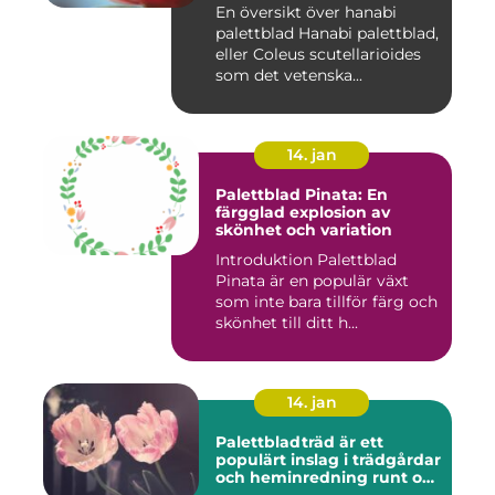
En översikt över hanabi
palettblad Hanabi palettblad,
eller Coleus scutellarioides
som det vetenska...
14. jan
Palettblad Pinata: En
färgglad explosion av
skönhet och variation
Introduktion Palettblad
Pinata är en populär växt
som inte bara tillför färg och
skönhet till ditt h...
14. jan
Palettbladträd är ett
populärt inslag i trädgårdar
och heminredning runt om