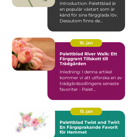
Introduction: Palettblad är
en populär växtart som är
känd för sina färgglada löv.
Dessutom finns de...
16. jan
Palettblad River Walk: Ett
Färggrant Tillskott till
Trädgården
Inledning: I denna artikel
kommer vi att utforska en av
trädgårdsodlingens senaste
favoriter - Palet...
15. jan
Palettblad Twist and Twirl:
En Färgsprakande Favorit
för Hemmet