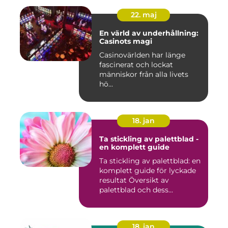
22. maj
En värld av underhållning:
Casinots magi
Casinovärlden har länge
fascinerat och lockat
människor från alla livets
hö...
18. jan
Ta stickling av palettblad -
en komplett guide
Ta stickling av palettblad: en
komplett guide för lyckade
resultat Översikt av
palettblad och dess...
18. jan