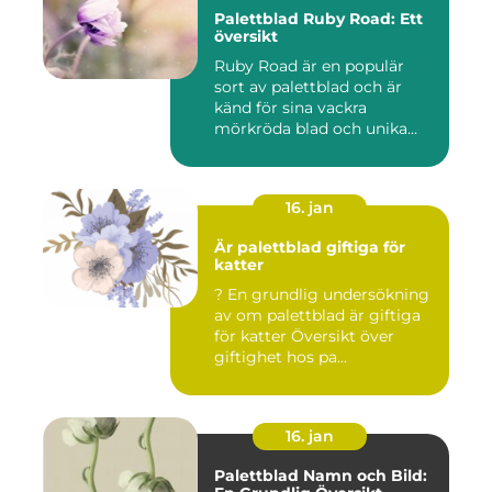
Palettblad Ruby Road: Ett
översikt
Ruby Road är en populär
sort av palettblad och är
känd för sina vackra
mörkröda blad och unika
färgv...
16. jan
Är palettblad giftiga för
katter
? En grundlig undersökning
av om palettblad är giftiga
för katter Översikt över
giftighet hos pa...
16. jan
Palettblad Namn och Bild: