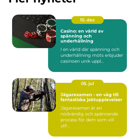
10. dec
Casino: en värld av
spänning och
underhållning
I en värld där spänning och
underhållning möts erbjuder
casinoen unik uppl...
05. jul
Jägarexamen - en väg till
fantastiska jaktupplevelser
Jägarexamen är en
nödvändig och spännande
process för dem som vill
utf...