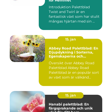
för Hemmet
Introduktion Palettblad
Twist and Twirl är en
fantastisk växt som har stulit
mångas hjärtan med sin ...
15. jan
Abbey Road Palettblad: En
Djupdykning i Sorterna,
Egenskaperna och
Historien
Översikt över Abbey Road
Palettblad Abbey Road
Palettblad är en populär sort
av växt som är välkänd...
15. jan
Hanabi palettblad: En
färgsprakande och unik