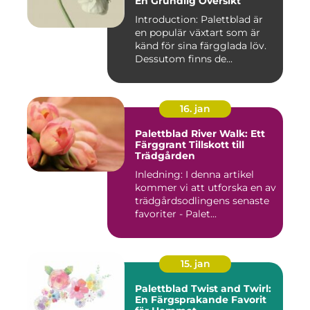
En Grundlig Översikt
Introduction: Palettblad är
en populär växtart som är
känd för sina färgglada löv.
Dessutom finns de...
16. jan
Palettblad River Walk: Ett
Färggrant Tillskott till
Trädgården
Inledning: I denna artikel
kommer vi att utforska en av
trädgårdsodlingens senaste
favoriter - Palet...
15. jan
Palettblad Twist and Twirl:
En Färgsprakande Favorit