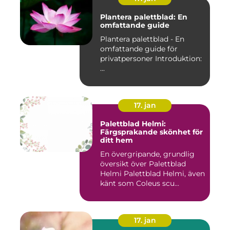
Plantera palettblad: En
omfattande guide
Plantera palettblad - En
omfattande guide för
privatpersoner Introduktion:
...
17. jan
Palettblad Helmi:
Färgsprakande skönhet för
ditt hem
En övergripande, grundlig
översikt över Palettblad
Helmi Palettblad Helmi, även
känt som Coleus scu...
17. jan