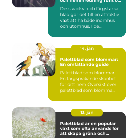
och heminredning runt om
i världen
Dess vackra och färgstarka
blad gör det till en attraktiv
växt att ha både inomhus
och utomhus. I de...
14. jan
Palettblad som blommar:
En omfattande guide
Palettblad som blommar -
En färgsprakande skönhet
för ditt hem Översikt över
palettblad som blomma...
13. jan
Palettblad är en populär
växt som ofta används för
att skapa gröna och