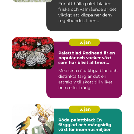
färgglada utomhus- och
För att hålla palettbladen
inomhusmiljöer
friska och välmående är det
viktigt att klippa ner dem
regelbundet. I den...
13. jan
Palettblad Redhead är en
populär och vacker växt
som har blivit alltmer
populär bland
Med sina rödaktiga blad och
trädgårdsentusiaster
distinkta färg är det en
attraktiv tillskott till vilket
hem eller trädg...
13. jan
Röda palettblad: En
färgglad och mångsidig
växt för inomhusmiljöer