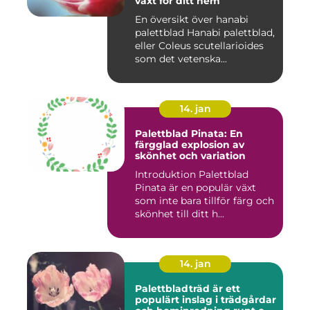
växt för ditt hem
En översikt över hanabi
palettblad Hanabi palettblad,
eller Coleus scutellarioides
som det vetenska...
14. jan
Palettblad Pinata: En
färgglad explosion av
skönhet och variation
Introduktion Palettblad
Pinata är en populär växt
som inte bara tillför färg och
skönhet till ditt h...
14. jan
Palettbladträd är ett
populärt inslag i trädgårdar