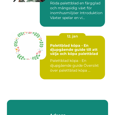
Röda palettblad en färgglad
och mångsidig växt för
inomhusmiljöer Introduktion
Växter spelar en vi...
12. jan
Palettblad köpa - En
djupgående guide till att
välja och köpa palettblad
Palettblad köpa - En
djupgående guide Översikt
över palettblad köpa ...