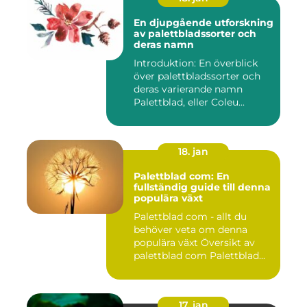
En djupgående utforskning
av palettbladssorter och
deras namn
Introduktion: En överblick
över palettbladssorter och
deras varierande namn
Palettblad, eller Coleu...
18. jan
Palettblad com: En
fullständig guide till denna
populära växt
Palettblad com - allt du
behöver veta om denna
populära växt Översikt av
palettblad com Palettblad...
17. jan