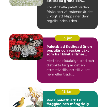
att skapa gröna och
färgglada utomhus- och
För att hålla palettbladen
inomhusmiljöer
friska och välmående är det
viktigt att klippa ner dem
regelbundet. I den...
13. jan
Palettblad Redhead är en
populär och vacker växt
som har blivit alltmer
populär bland
Med sina rödaktiga blad och
trädgårdsentusiaster
distinkta färg är det en
attraktiv tillskott till vilket
hem eller trädg...
13. jan
Röda palettblad: En
färgglad och mångsidig