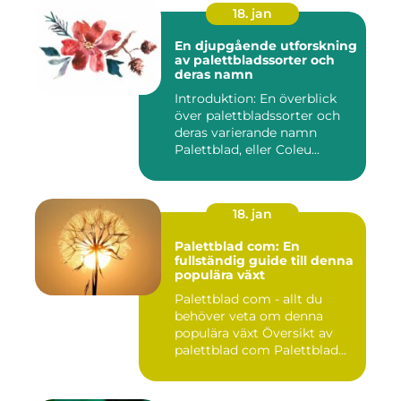
18. jan
En djupgående utforskning
av palettbladssorter och
deras namn
Introduktion: En överblick
över palettbladssorter och
deras varierande namn
Palettblad, eller Coleu...
18. jan
Palettblad com: En
fullständig guide till denna
populära växt
Palettblad com - allt du
behöver veta om denna
populära växt Översikt av
palettblad com Palettblad...