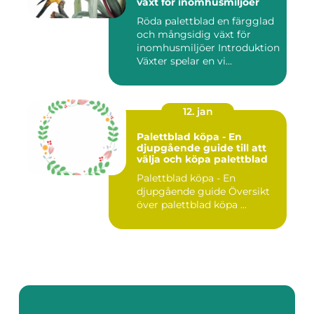
växt för inomhusmiljöer
Röda palettblad en färgglad
och mångsidig växt för
inomhusmiljöer Introduktion
Växter spelar en vi...
12. jan
Palettblad köpa - En
djupgående guide till att
välja och köpa palettblad
Palettblad köpa - En
djupgående guide Översikt
över palettblad köpa ...