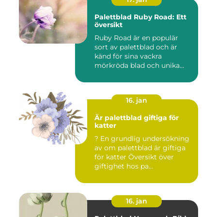
Palettblad Ruby Road: Ett
översikt
Ruby Road är en populär
sort av palettblad och är
känd för sina vackra
mörkröda blad och unika
färgv...
16. jan
Är palettblad giftiga för
katter
? En grundlig undersökning
av om palettblad är giftiga
för katter Översikt över
giftighet hos pa...
16. jan