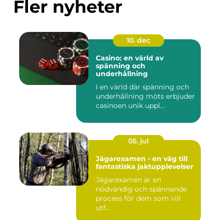
Fler nyheter
10. dec
Casino: en värld av
spänning och
underhållning
I en värld där spänning och
underhållning möts erbjuder
casinoen unik uppl...
05. jul
Jägarexamen - en väg till
fantastiska jaktupplevelser
Jägarexamen är en
nödvändig och spännande
process för dem som vill
utf...