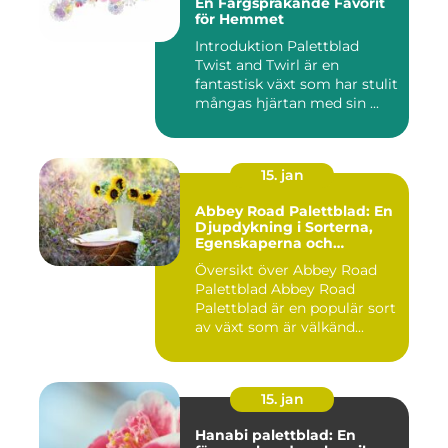
En Färgsprakande Favorit
för Hemmet
Introduktion Palettblad
Twist and Twirl är en
fantastisk växt som har stulit
mångas hjärtan med sin ...
15. jan
Abbey Road Palettblad: En
Djupdykning i Sorterna,
Egenskaperna och
Historien
Översikt över Abbey Road
Palettblad Abbey Road
Palettblad är en populär sort
av växt som är välkänd...
15. jan
Hanabi palettblad: En