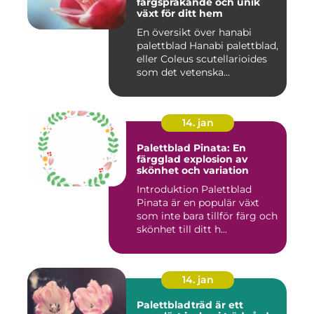
färgsprakande och unik
växt för ditt hem
En översikt över hanabi
palettblad Hanabi palettblad,
eller Coleus scutellarioides
som det vetenska...
14. jan
Palettblad Pinata: En
färgglad explosion av
skönhet och variation
Introduktion Palettblad
Pinata är en populär växt
som inte bara tillför färg och
skönhet till ditt h...
14. jan
Palettbladträd är ett