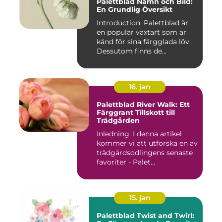
Palettblad Namn och Bild:
En Grundlig Översikt
Introduction: Palettblad är
en populär växtart som är
känd för sina färgglada löv.
Dessutom finns de...
16. jan
Palettblad River Walk: Ett
Färggrant Tillskott till
Trädgården
Inledning: I denna artikel
kommer vi att utforska en av
trädgårdsodlingens senaste
favoriter - Palet...
15. jan
Palettblad Twist and Twirl: