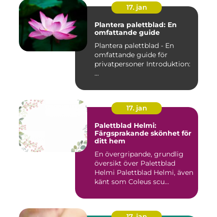
17. jan
Plantera palettblad: En
omfattande guide
Plantera palettblad - En
omfattande guide för
privatpersoner Introduktion:
...
17. jan
Palettblad Helmi:
Färgsprakande skönhet för
ditt hem
En övergripande, grundlig
översikt över Palettblad
Helmi Palettblad Helmi, även
känt som Coleus scu...
17. jan