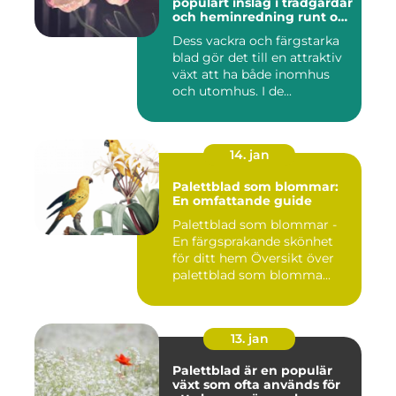
populärt inslag i trädgårdar
och heminredning runt om
i världen
Dess vackra och färgstarka
blad gör det till en attraktiv
växt att ha både inomhus
och utomhus. I de...
14. jan
Palettblad som blommar:
En omfattande guide
Palettblad som blommar -
En färgsprakande skönhet
för ditt hem Översikt över
palettblad som blomma...
13. jan
Palettblad är en populär
växt som ofta används för