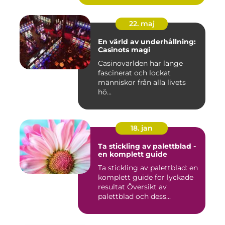
22. maj
En värld av underhållning:
Casinots magi
Casinovärlden har länge
fascinerat och lockat
människor från alla livets
hö...
18. jan
Ta stickling av palettblad -
en komplett guide
Ta stickling av palettblad: en
komplett guide för lyckade
resultat Översikt av
palettblad och dess...