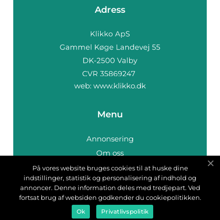
Adress
web:
www.klikko.dk
Menu
Annonsering
Om oss
Cookies
På vores website bruges cookies til at huske dine
indstillinger, statistik og personalisering af indhold og
Kontakta oss
annoncer. Denne information deles med tredjepart. Ved
Sitemap
fortsat brug af websiden godkender du cookiepolitikken.
Ok
Privatlivspolitik