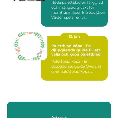
Röda palettblad en färgglad
och mångsidig växt för
inomhusmiljöer Introduktion
Växter spelar en vi...
12. jan
Palettblad köpa - En
djupgående guide till att
välja och köpa palettblad
Palettblad köpa - En
djupgående guide Översikt
över palettblad köpa ...
Adress