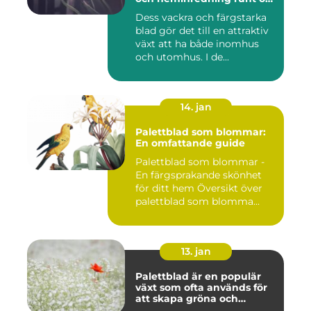
i världen
Dess vackra och färgstarka
blad gör det till en attraktiv
växt att ha både inomhus
och utomhus. I de...
14. jan
Palettblad som blommar:
En omfattande guide
Palettblad som blommar -
En färgsprakande skönhet
för ditt hem Översikt över
palettblad som blomma...
13. jan
Palettblad är en populär
växt som ofta används för
att skapa gröna och
färgglada utomhus- och