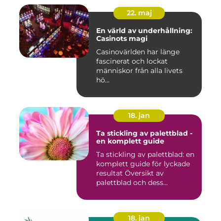
22. maj
En värld av underhållning:
Casinots magi
Casinovärlden har länge
fascinerat och lockat
människor från alla livets
hö...
18. jan
Ta stickling av palettblad -
en komplett guide
Ta stickling av palettblad: en
komplett guide för lyckade
resultat Översikt av
palettblad och dess...
18. jan