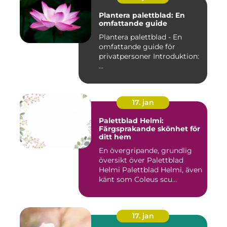
Plantera palettblad: En
omfattande guide
Plantera palettblad - En
omfattande guide för
privatpersoner Introduktion:
...
17. jan
Palettblad Helmi:
Färgsprakande skönhet för
ditt hem
En övergripande, grundlig
översikt över Palettblad
Helmi Palettblad Helmi, även
känt som Coleus scu...
17. jan