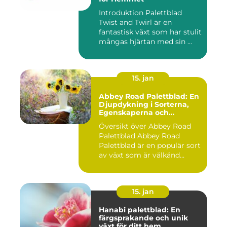
Introduktion Palettblad
Twist and Twirl är en
fantastisk växt som har stulit
mångas hjärtan med sin ...
15. jan
Abbey Road Palettblad: En
Djupdykning i Sorterna,
Egenskaperna och
Historien
Översikt över Abbey Road
Palettblad Abbey Road
Palettblad är en populär sort
av växt som är välkänd...
15. jan
Hanabi palettblad: En
färgsprakande och unik
växt för ditt hem