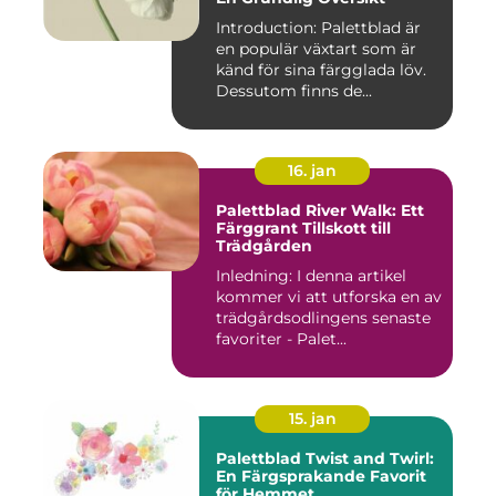
Introduction: Palettblad är
en populär växtart som är
känd för sina färgglada löv.
Dessutom finns de...
16. jan
Palettblad River Walk: Ett
Färggrant Tillskott till
Trädgården
Inledning: I denna artikel
kommer vi att utforska en av
trädgårdsodlingens senaste
favoriter - Palet...
15. jan
Palettblad Twist and Twirl:
En Färgsprakande Favorit
för Hemmet