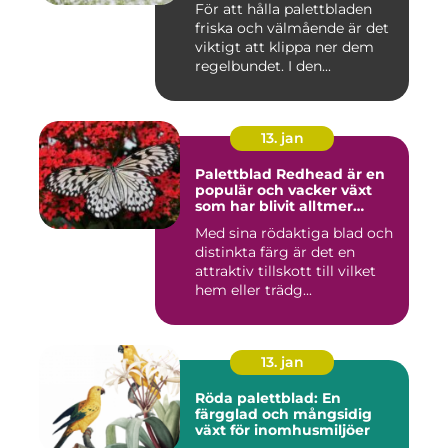
För att hålla palettbladen
inomhusmiljöer
friska och välmående är det
viktigt att klippa ner dem
regelbundet. I den...
13. jan
Palettblad Redhead är en
populär och vacker växt
som har blivit alltmer
populär bland
Med sina rödaktiga blad och
trädgårdsentusiaster
distinkta färg är det en
attraktiv tillskott till vilket
hem eller trädg...
13. jan
Röda palettblad: En
färgglad och mångsidig
växt för inomhusmiljöer