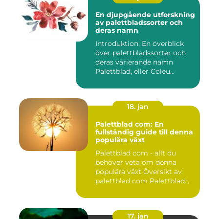
En djupgående utforskning
av palettbladssorter och
deras namn
Introduktion: En överblick
över palettbladssorter och
deras varierande namn
Palettblad, eller Coleu...
18. jan
Palettblad com: En
fullständig guide till denna
populära växt
Palettblad com - allt du
behöver veta om denna
populära växt Översikt av
palettblad com Palettblad...
17. jan