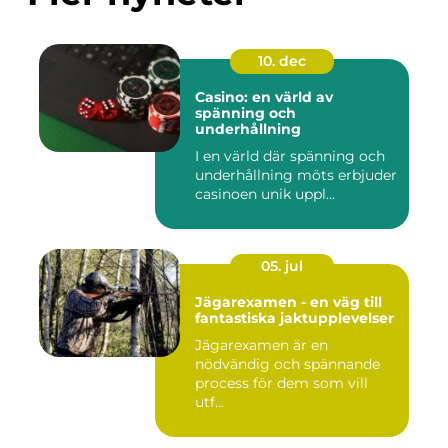
10. dec
Casino: en värld av
spänning och
underhållning
I en värld där spänning och
underhållning möts erbjuder
casinoen unik uppl...
05. jul
Jägarexamen - en väg till
fantastiska jaktupplevelser
Jägarexamen är en
nödvändig och spännande
process för dem som vill
utf...