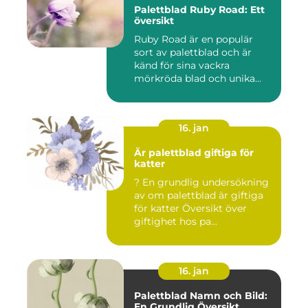
Palettblad Ruby Road: Ett
översikt
Ruby Road är en populär
sort av palettblad och är
känd för sina vackra
mörkröda blad och unika
färgv...
16. jan
Är palettblad giftiga för
katter
? En grundlig undersökning
av om palettblad är giftiga
för katter Översikt över
giftighet hos pa...
16. jan
Palettblad Namn och Bild:
En Grundlig Översikt