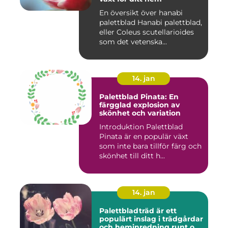
En översikt över hanabi
palettblad Hanabi palettblad,
eller Coleus scutellarioides
som det vetenska...
14. jan
Palettblad Pinata: En
färgglad explosion av
skönhet och variation
Introduktion Palettblad
Pinata är en populär växt
som inte bara tillför färg och
skönhet till ditt h...
14. jan
Palettbladträd är ett
populärt inslag i trädgårdar
och heminredning runt om