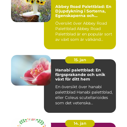
Abbey Road Palettblad: En
Djupdykning i Sorterna,
Egenskaperna och
Historien
Översikt över Abbey Road
Palettblad Abbey Road
Palettblad är en populär sort
av växt som är välkänd...
15. jan
Hanabi palettblad: En
färgsprakande och unik
växt för ditt hem
En översikt över hanabi
palettblad Hanabi palettblad,
eller Coleus scutellarioides
som det vetenska...
14. jan