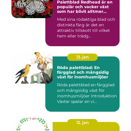
Palettblad Redhead är en
populär och vacker växt
som har blivit alltmer
populär bland
Med sina rödaktiga blad och
trädgårdsentusiaster
distinkta färg är det en
attraktiv tillskott till vilket
hem eller trädg...
13. jan
Röda palettblad: En
färgglad och mångsidig
växt för inomhusmiljöer
Röda palettblad en färgglad
och mångsidig växt för
inomhusmiljöer Introduktion
Växter spelar en vi...
12. jan