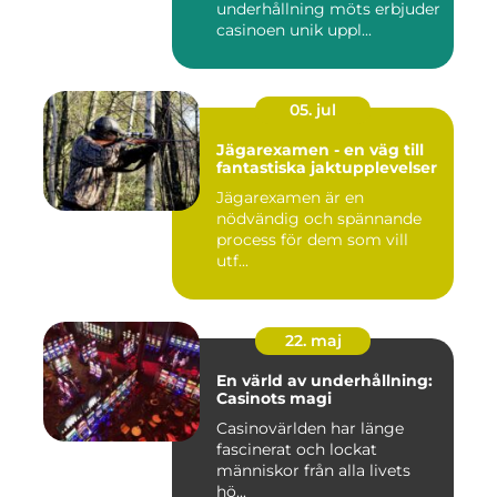
underhållning möts erbjuder
casinoen unik uppl...
05. jul
Jägarexamen - en väg till
fantastiska jaktupplevelser
Jägarexamen är en
nödvändig och spännande
process för dem som vill
utf...
22. maj
En värld av underhållning:
Casinots magi
Casinovärlden har länge
fascinerat och lockat
människor från alla livets
hö...