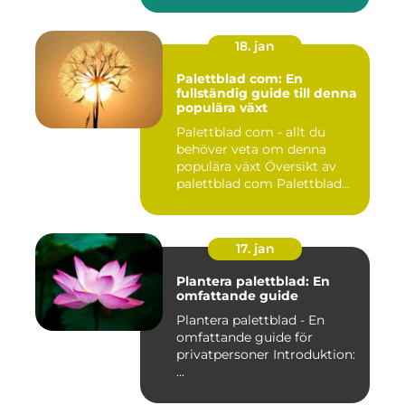
18. jan
Palettblad com: En
fullständig guide till denna
populära växt
Palettblad com - allt du
behöver veta om denna
populära växt Översikt av
palettblad com Palettblad...
17. jan
Plantera palettblad: En
omfattande guide
Plantera palettblad - En
omfattande guide för
privatpersoner Introduktion:
...