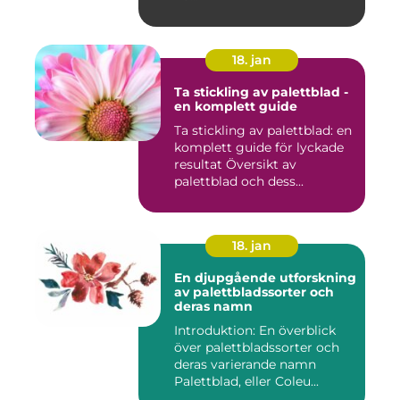
18. jan
Ta stickling av palettblad -
en komplett guide
Ta stickling av palettblad: en
komplett guide för lyckade
resultat Översikt av
palettblad och dess...
18. jan
En djupgående utforskning
av palettbladssorter och
deras namn
Introduktion: En överblick
över palettbladssorter och
deras varierande namn
Palettblad, eller Coleu...