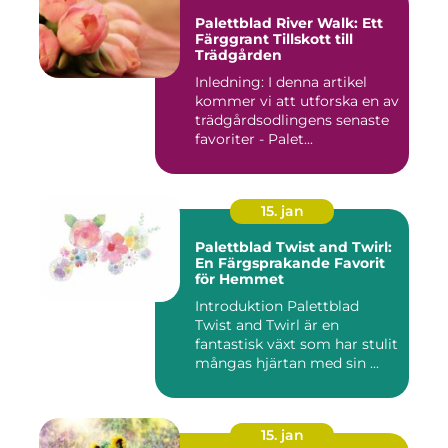
Palettblad River Walk: Ett
Färggrant Tillskott till
Trädgården
Inledning: I denna artikel
kommer vi att utforska en av
trädgårdsodlingens senaste
favoriter - Palet...
15. jan
Palettblad Twist and Twirl:
En Färgsprakande Favorit
för Hemmet
Introduktion Palettblad
Twist and Twirl är en
fantastisk växt som har stulit
mångas hjärtan med sin ...
15. jan