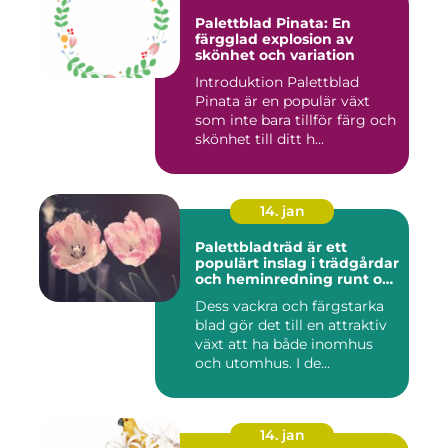
Palettblad Pinata: En
färgglad explosion av
skönhet och variation
Introduktion Palettblad
Pinata är en populär växt
som inte bara tillför färg och
skönhet till ditt h...
14. jan
Palettbladträd är ett
populärt inslag i trädgårdar
och heminredning runt om
i världen
Dess vackra och färgstarka
blad gör det till en attraktiv
växt att ha både inomhus
och utomhus. I de...
14. jan