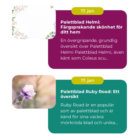
17. jan
Palettblad Helmi:
Färgsprakande skönhet för
ditt hem
En övergripande, grundlig
översikt över Palettblad
Helmi Palettblad Helmi, även
känt som Coleus scu...
17. jan
Palettblad Ruby Road: Ett
översikt
Ruby Road är en populär
sort av palettblad och är
känd för sina vackra
mörkröda blad och unika
färgv...