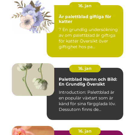
16. jan
Är palettblad giftiga för
katter
? En grundlig undersökning
av om palettblad är giftiga
för katter Översikt över
giftighet hos pa...
16. jan
Palettblad Namn och Bild:
En Grundlig Översikt
Introduction: Palettblad är
en populär växtart som är
känd för sina färgglada löv.
Dessutom finns de...
16. jan