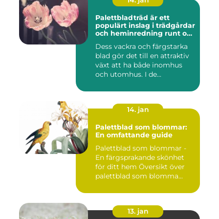
14. jan
Palettbladträd är ett
populärt inslag i trädgårdar
och heminredning runt om
i världen
Dess vackra och färgstarka
blad gör det till en attraktiv
växt att ha både inomhus
och utomhus. I de...
14. jan
Palettblad som blommar:
En omfattande guide
Palettblad som blommar -
En färgsprakande skönhet
för ditt hem Översikt över
palettblad som blomma...
13. jan