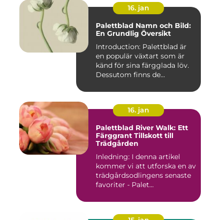
16. jan
Palettblad Namn och Bild:
En Grundlig Översikt
Introduction: Palettblad är
en populär växtart som är
känd för sina färgglada löv.
Dessutom finns de...
16. jan
Palettblad River Walk: Ett
Färggrant Tillskott till
Trädgården
Inledning: I denna artikel
kommer vi att utforska en av
trädgårdsodlingens senaste
favoriter - Palet...