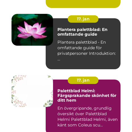
17. jan
Plantera palettblad: En
omfattande guide
Plantera palettblad - En
omfattande guide för
privatpersoner Introduktion:
...
17. jan
Palettblad Helmi:
Färgsprakande skönhet för
ditt hem
En övergripande, grundlig
översikt över Palettblad
Helmi Palettblad Helmi, även
känt som Coleus scu...