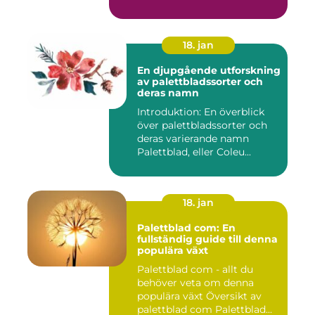
18. jan
En djupgående utforskning
av palettbladssorter och
deras namn
Introduktion: En överblick
över palettbladssorter och
deras varierande namn
Palettblad, eller Coleu...
18. jan
Palettblad com: En
fullständig guide till denna
populära växt
Palettblad com - allt du
behöver veta om denna
populära växt Översikt av
palettblad com Palettblad...