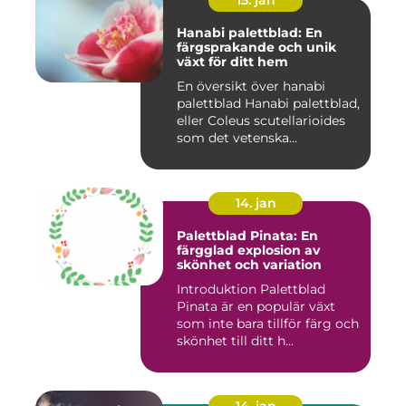
15. jan
Hanabi palettblad: En
färgsprakande och unik
växt för ditt hem
En översikt över hanabi
palettblad Hanabi palettblad,
eller Coleus scutellarioides
som det vetenska...
14. jan
Palettblad Pinata: En
färgglad explosion av
skönhet och variation
Introduktion Palettblad
Pinata är en populär växt
som inte bara tillför färg och
skönhet till ditt h...