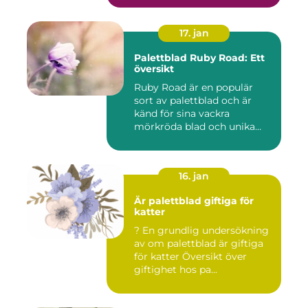
17. jan
Palettblad Ruby Road: Ett
översikt
Ruby Road är en populär
sort av palettblad och är
känd för sina vackra
mörkröda blad och unika
färgv...
16. jan
Är palettblad giftiga för
katter
? En grundlig undersökning
av om palettblad är giftiga
för katter Översikt över
giftighet hos pa...