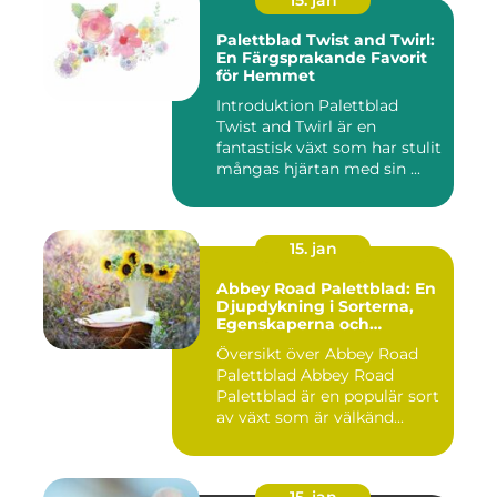
15. jan
Palettblad Twist and Twirl:
En Färgsprakande Favorit
för Hemmet
Introduktion Palettblad
Twist and Twirl är en
fantastisk växt som har stulit
mångas hjärtan med sin ...
15. jan
Abbey Road Palettblad: En
Djupdykning i Sorterna,
Egenskaperna och
Historien
Översikt över Abbey Road
Palettblad Abbey Road
Palettblad är en populär sort
av växt som är välkänd...