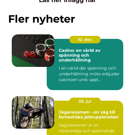
Läs fler inlägg här
Fler nyheter
10. dec
Casino: en värld av
spänning och
underhållning
I en värld där spänning och
underhållning möts erbjuder
casinoen unik uppl...
05. jul
Jägarexamen - en väg till
fantastiska jaktupplevelser
Jägarexamen är en
nödvändig och spännande