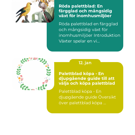
Röda palettblad: En
färgglad och mångsidig
växt för inomhusmiljöer
Röda palettblad en färgglad
och mångsidig växt för
inomhusmiljöer Introduktion
Växter spelar en vi...
12. jan
Palettblad köpa - En
djupgående guide till att
välja och köpa palettblad
Palettblad köpa - En
djupgående guide Översikt
över palettblad köpa ...