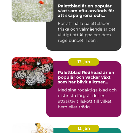
Palettblad är en populär
växt som ofta används för
att skapa gröna och
färgglada utomhus- och
För att hålla palettbladen
inomhusmiljöer
friska och välmående är det
viktigt att klippa ner dem
regelbundet. I den...
13. jan
Palettblad Redhead är en
populär och vacker växt
som har blivit alltmer
populär bland
Med sina rödaktiga blad och
trädgårdsentusiaster
distinkta färg är det en
attraktiv tillskott till vilket
hem eller trädg...
13. jan