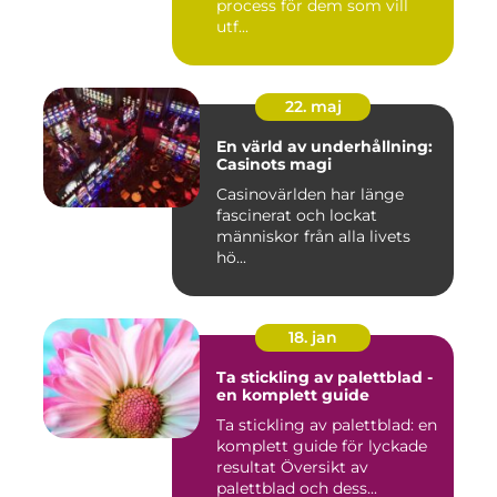
process för dem som vill
utf...
22. maj
En värld av underhållning:
Casinots magi
Casinovärlden har länge
fascinerat och lockat
människor från alla livets
hö...
18. jan
Ta stickling av palettblad -
en komplett guide
Ta stickling av palettblad: en
komplett guide för lyckade
resultat Översikt av
palettblad och dess...