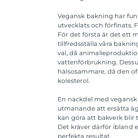
Vegansk bakning har fun
utvecklats och förfinats
För det första är det ett m
tillfredsställa våra bakni
val, då animalieproduktion
vattenförbrukning. Dess
hälsosammare, då den oft
kolesterol.
En nackdel med vegansk b
utmanande att ersätta ägg
kan göra att bakverk blir 
Det kräver därför ibland e
perfekta resultat.