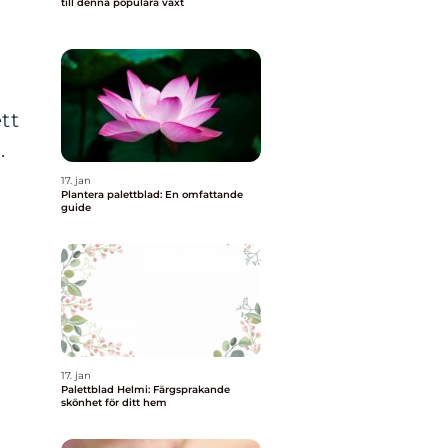
till denna populära växt
tt
.
17. jan
Plantera palettblad: En omfattande
guide
17. jan
Palettblad Helmi: Färgsprakande
skönhet för ditt hem