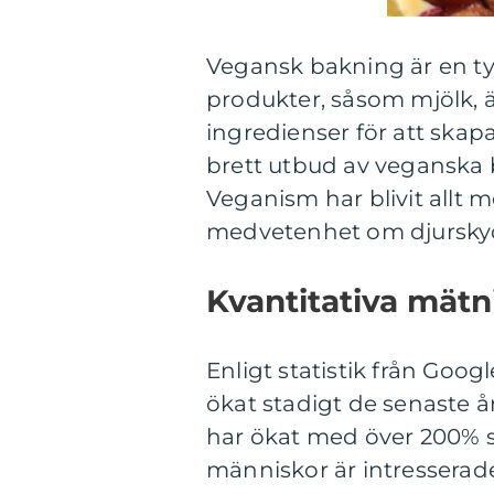
Vegansk bakning är en ty
produkter, såsom mjölk, 
ingredienser för att ska
brett utbud av veganska b
Veganism har blivit allt m
medvetenhet om djurskydd
Kvantitativa mät
Enligt statistik från Goo
ökat stadigt de senaste å
har ökat med över 200% sed
människor är intresserad