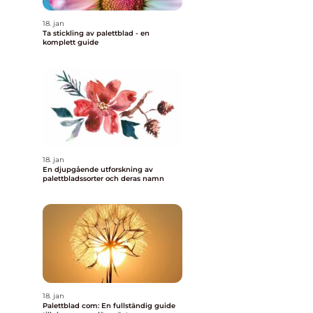
18. jan
Ta stickling av palettblad - en
komplett guide
18. jan
En djupgående utforskning av
palettbladssorter och deras namn
18. jan
Palettblad com: En fullständig guide