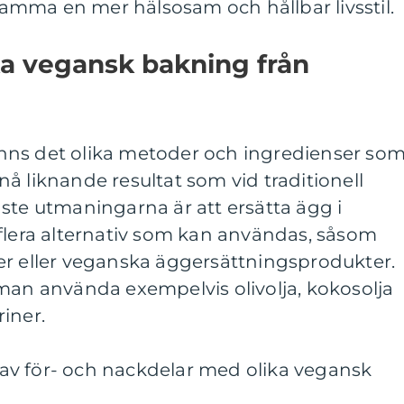
mma en mer hälsosam och hållbar livsstil.
ika vegansk bakning från
nns det olika metoder och ingredienser so
å liknande resultat som vid traditionell
ste utmaningarna är att ersätta ägg i
 flera alternativ som kan användas, såsom
er eller veganska äggersättningsprodukter.
man använda exempelvis olivolja, kokosolja
iner.
v för- och nackdelar med olika vegansk