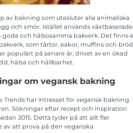
p av bakning som utesluter alla animaliska
ägg och smör. Istället används växtbaserade
pa goda och hälsosamma bakverk. Det finns e
akverk, som tårtor, kakor, muffins och bröd
er populärt på senare år, drivet av en ökad
, hälsa och hållbarhet.
ningar om vegansk bakning
gle Trends har intresset för vegansk bakning
ren. Sökningar efter recept och inspiration
an 2015. Detta tyder på att allt fler
e av att prova på den veganska