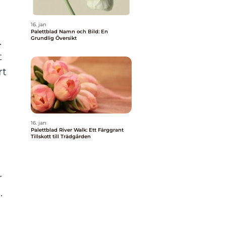
16. jan
Palettblad Namn och Bild: En
Grundlig Översikt
.
t
rt
16. jan
Palettblad River Walk: Ett Färggrant
Tillskott till Trädgården
r
.