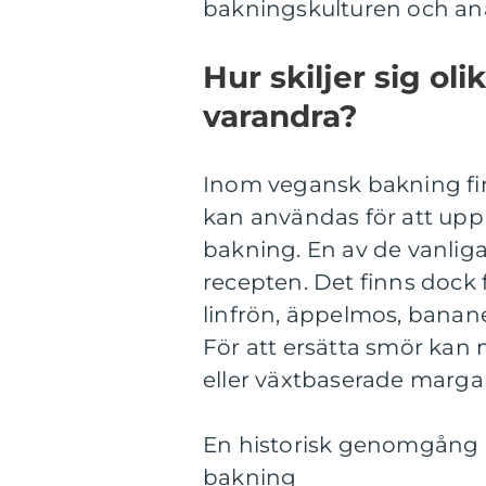
bakningskulturen och ana
Hur skiljer sig ol
varandra?
Inom vegansk bakning fi
kan användas för att uppn
bakning. En av de vanliga
recepten. Det finns dock
linfrön, äppelmos, banan
För att ersätta smör kan 
eller växtbaserade margar
En historisk genomgång a
bakning